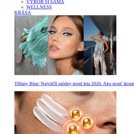
VYROB SI SAMA
WELLNESS
KRÁSA
Tiffany Blue: Najväčší módny trend leta 2026. Ako nosiť ikon