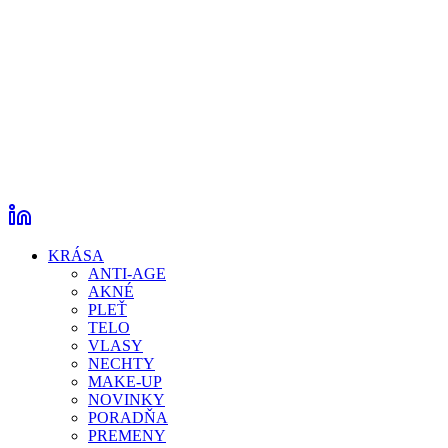
KRÁSA
ANTI-AGE
AKNÉ
PLEŤ
TELO
VLASY
NECHTY
MAKE-UP
NOVINKY
PORADŇA
PREMENY