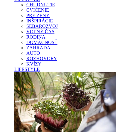
CHUDNUTIE
CVIČENIE
PRE ŽENY
INŠPIRÁCIE
SEBAROZVOJ
VOĽNÝ ČAS
RODINA
DOMÁCNOSŤ
ZÁHRADA
AUTO
ROZHOVORY
KVÍZY
LIFESTYLE