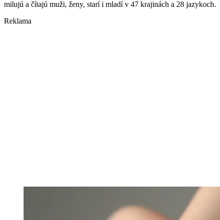
milujú a čítajú muži, ženy, starí i mladí v 47 krajinách a 28 jazykoch.
Reklama