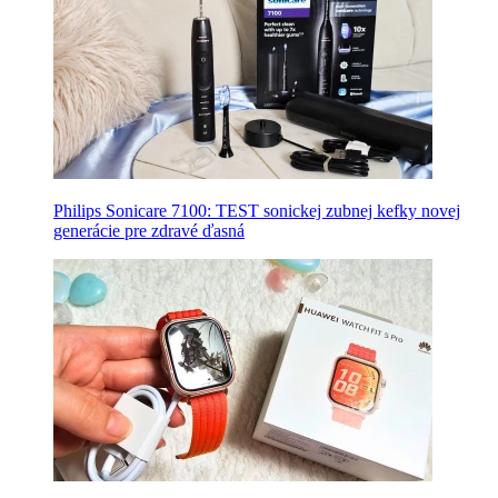
Philips Sonicare 7100: TEST sonickej zubnej kefky novej
generácie pre zdravé ďasná