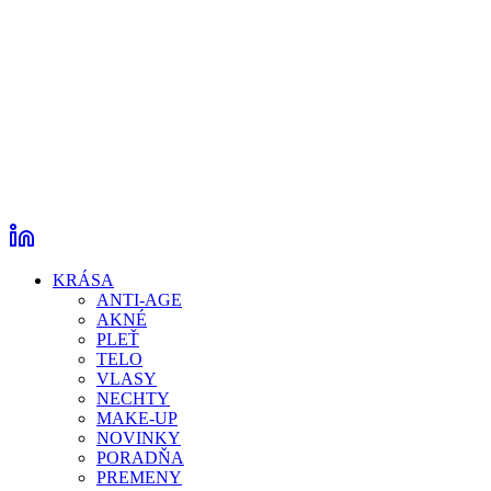
KRÁSA
ANTI-AGE
AKNÉ
PLEŤ
TELO
VLASY
NECHTY
MAKE-UP
NOVINKY
PORADŇA
PREMENY