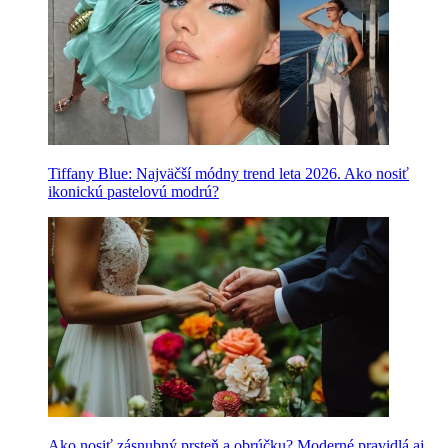
Tiffany Blue: Najväčší módny trend leta 2026. Ako nosiť
ikonickú pastelovú modrú?
Ako nosiť zásnubný prsteň a obrúčku? Moderné pravidlá aj