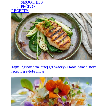
SMOOTHIES
PEČIVO
RECEPTY
Tajná ingrediencia letnej grilovačky? Dobrá nálada, nové
recepty a svieže chute