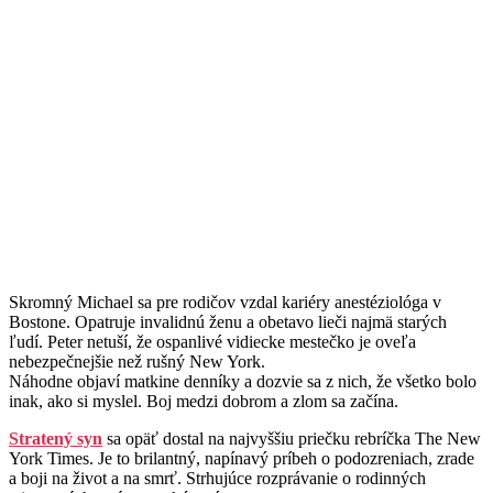
Skromný Michael sa pre rodičov vzdal kariéry anestéziológa v
Bostone. Opatruje invalidnú ženu a obetavo lieči najmä starých
ľudí. Peter netuší, že ospanlivé vidiecke mestečko je oveľa
nebezpečnejšie než rušný New York.
Náhodne objaví matkine denníky a dozvie sa z nich, že všetko bolo
inak, ako si myslel. Boj medzi dobrom a zlom sa začína.
Stratený syn
sa opäť dostal na najvyššiu priečku rebríčka The New
York Times. Je to brilantný, napínavý príbeh o podozreniach, zrade
a boji na život a na smrť. Strhujúce rozprávanie o rodinných