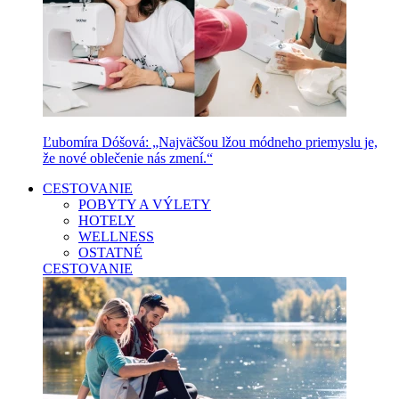
Ľubomíra Dóšová: „Najväčšou lžou módneho priemyslu je,
že nové oblečenie nás zmení.“
CESTOVANIE
POBYTY A VÝLETY
HOTELY
WELLNESS
OSTATNÉ
CESTOVANIE