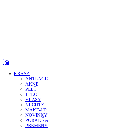
KRÁSA
ANTI-AGE
AKNÉ
PLEŤ
TELO
VLASY
NECHTY
MAKE-UP
NOVINKY
PORADŇA
PREMENY