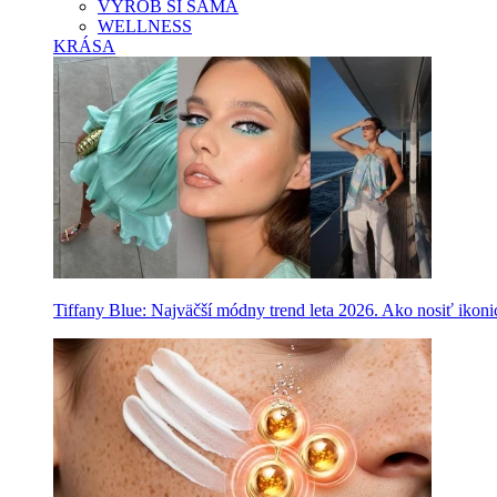
VYROB SI SAMA
WELLNESS
KRÁSA
Tiffany Blue: Najväčší módny trend leta 2026. Ako nosiť ikon