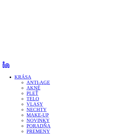
KRÁSA
ANTI-AGE
AKNÉ
PLEŤ
TELO
VLASY
NECHTY
MAKE-UP
NOVINKY
PORADŇA
PREMENY