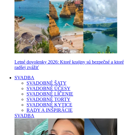
Letné dovolenky 2026: Ktoré krajiny sú bezpečné a ktoré
radšej zvážiť
SVADBA
SVADOBNÉ ŠATY
SVADOBNÉ ÚČESY
SVADOBNÉ LÍČENIE
SVADOBNÉ TORTY
SVADOBNÉ KYTICE
RADY A INŠPIRÁCIE
SVADBA