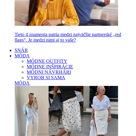
Tieto 4 znamenia patria medzi najväčšie partnerské „red
flags“. Je medzi nimi aj to vaše?
SNÁR
MÓDA
MÓDNE OUTFITY
MÓDNE INŠPIRÁCIE
MÓDNI NÁVRHÁRI
VYROB SI SAMA
MÓDA