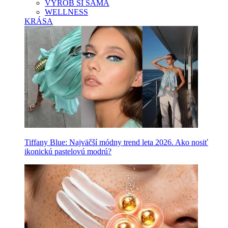
VYROB SI SAMA
WELLNESS
KRÁSA
Tiffany Blue: Najväčší módny trend leta 2026. Ako nosiť
ikonickú pastelovú modrú?