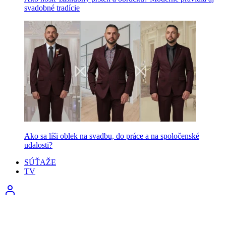
svadobné tradície
Ako sa líši oblek na svadbu, do práce a na spoločenské
udalosti?
SÚŤAŽE
TV