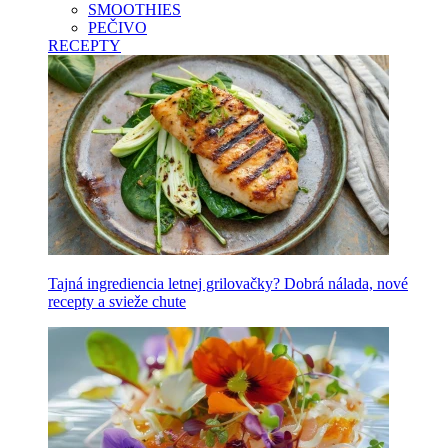
SMOOTHIES
PEČIVO
RECEPTY
Tajná ingrediencia letnej grilovačky? Dobrá nálada, nové
recepty a svieže chute