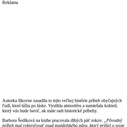
Reklama
Autorka šikovne zasadila to tejto veľkej histórie príbeh obyčajných
ľudí, ktorí túžia po láske. Vystihla atmosféru a namiešala kokteil,
ktorý vás bude baviť, ak máte radi historické príbehy.
Barbora Šedíková na knihe pracovala dlhých päť rokov.
„Pôvodný
príbeh mal vykresľovať osud manželského páru, ktorý prišiel o svoje