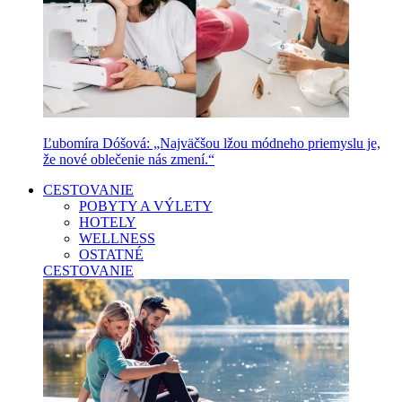
Ľubomíra Dóšová: „Najväčšou lžou módneho priemyslu je,
že nové oblečenie nás zmení.“
CESTOVANIE
POBYTY A VÝLETY
HOTELY
WELLNESS
OSTATNÉ
CESTOVANIE