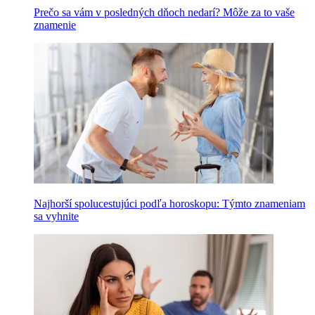
Prečo sa vám v posledných dňoch nedarí? Môže za to vaše
znamenie
Najhorší spolucestujúci podľa horoskopu: Týmto znameniam
sa vyhnite