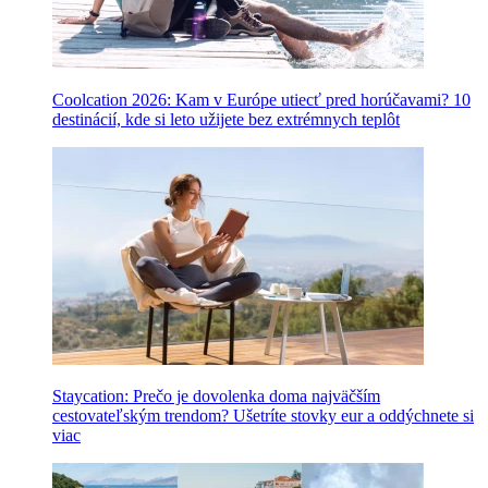
Coolcation 2026: Kam v Európe utiecť pred horúčavami? 10
destinácií, kde si leto užijete bez extrémnych teplôt
Staycation: Prečo je dovolenka doma najväčším
cestovateľským trendom? Ušetríte stovky eur a oddýchnete si
viac