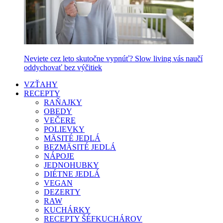
Neviete cez leto skutočne vypnúť? Slow living vás naučí
oddychovať bez výčitiek
VZŤAHY
RECEPTY
RAŇAJKY
OBEDY
VEČERE
POLIEVKY
MÄSITÉ JEDLÁ
BEZMÄSITÉ JEDLÁ
NÁPOJE
JEDNOHUBKY
DIÉTNE JEDLÁ
VEGAN
DEZERTY
RAW
KUCHÁRKY
RECEPTY ŠÉFKUCHÁROV