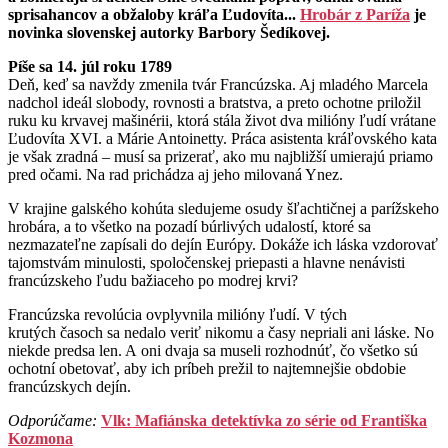
sprisahancov a obžaloby kráľa Ľudovíta...
Hrobár z Paríža
je
novinka slovenskej autorky Barbory Šedíkovej.
Píše sa 14. júl roku 1789
Deň, keď sa navždy zmenila tvár Francúzska. Aj mladého Marcela
nadchol ideál slobody, rovnosti a bratstva, a preto ochotne priložil
ruku ku krvavej mašinérii, ktorá stála život dva milióny ľudí vrátane
Ľudovíta XVI. a Márie Antoinetty. Práca asistenta kráľovského kata
je však zradná – musí sa prizerať, ako mu najbližší umierajú priamo
pred očami. Na rad prichádza aj jeho milovaná Ynez.
V krajine galského kohúta sledujeme osudy šľachtičnej a parížskeho
hrobára, a to všetko na pozadí búrlivých udalostí, ktoré sa
nezmazateľne zapísali do dejín Európy. Dokáže ich láska vzdorovať
tajomstvám minulosti, spoločenskej priepasti a hlavne nenávisti
francúzskeho ľudu bažiaceho po modrej krvi?
Francúzska revolúcia ovplyvnila milióny ľudí. V tých
krutých časoch sa nedalo veriť nikomu a časy nepriali ani láske. No
niekde predsa len. A oni dvaja sa museli rozhodnúť, čo všetko sú
ochotní obetovať, aby ich príbeh prežil to najtemnejšie obdobie
francúzskych dejín.
Odporúčame:
Vlk: Mafiánska detektívka zo série od Františka
Kozmona