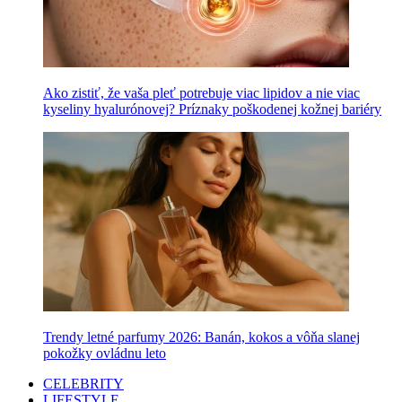
Ako zistiť, že vaša pleť potrebuje viac lipidov a nie viac
kyseliny hyalurónovej? Príznaky poškodenej kožnej bariéry
Trendy letné parfumy 2026: Banán, kokos a vôňa slanej
pokožky ovládnu leto
CELEBRITY
LIFESTYLE