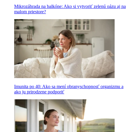
Mikrozáhrada na balkóne: Ako si vytvoriť zelenú oázu aj na
malom priestore?
Imunita po 40: Ako sa mení obranyschopnosť organizmu a
ako ju prirodzene podporiť