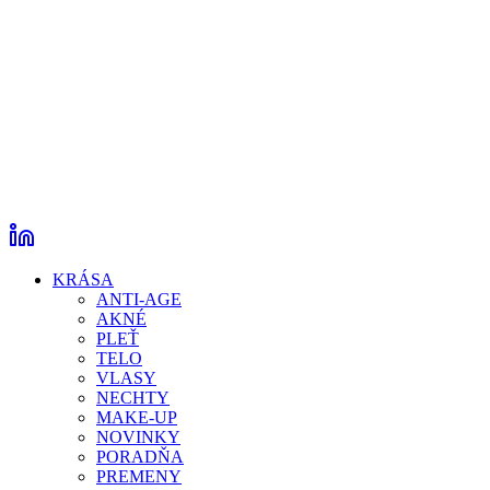
KRÁSA
ANTI-AGE
AKNÉ
PLEŤ
TELO
VLASY
NECHTY
MAKE-UP
NOVINKY
PORADŇA
PREMENY