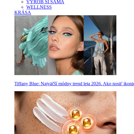
VYROB SI SAMA
WELLNESS
KRÁSA
Tiffany Blue: Najväčší módny trend leta 2026. Ako nosiť ikon