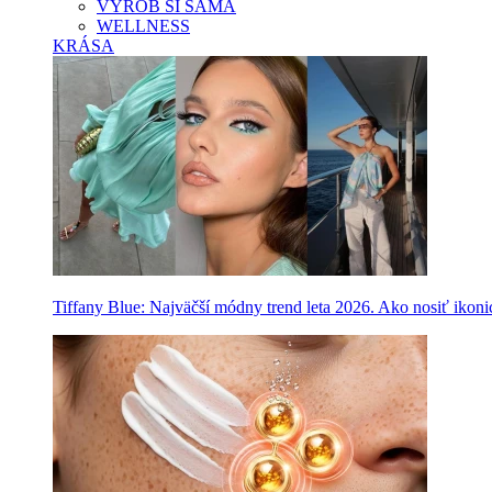
VYROB SI SAMA
WELLNESS
KRÁSA
Tiffany Blue: Najväčší módny trend leta 2026. Ako nosiť ikon