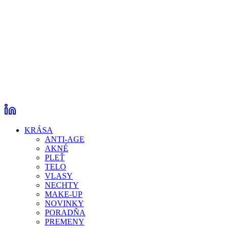
KRÁSA
ANTI-AGE
AKNÉ
PLEŤ
TELO
VLASY
NECHTY
MAKE-UP
NOVINKY
PORADŇA
PREMENY