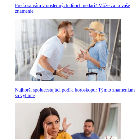
Prečo sa vám v posledných dňoch nedarí? Môže za to vaše
znamenie
Najhorší spolucestujúci podľa horoskopu: Týmto znameniam
sa vyhnite