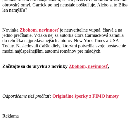
obrovský omyl, Garrick po nej neustále poškuľuje. Alebo si to Bliss
len namýšľa?
Novinka
Zbohom, nevinnosť
je neuveriteľne vtipná, čítavá a na
jedno prečítanie. Vďaka nej sa autorka Cora Carmacková zaradila
do rebríčka najpredávanejších autorov New York Times a USA
Today. Nasledovali ďalšie diely, ktorými potvrdila svoje postavenie
medzi najúspešnejšími autormi románov pre mladých.
Začítajte sa do úryvku z novinky
Zbohom, nevinnosť
.
Odporúčame tiež prečítať:
Originálne šperky z FIMO hmoty
Reklama