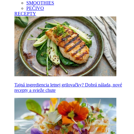
SMOOTHIES
PEČIVO
RECEPTY
Tajná ingrediencia letnej grilovačky? Dobrá nálada, nové
recepty a svieže chute