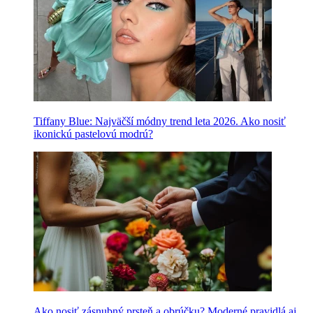
Tiffany Blue: Najväčší módny trend leta 2026. Ako nosiť
ikonickú pastelovú modrú?
Ako nosiť zásnubný prsteň a obrúčku? Moderné pravidlá aj