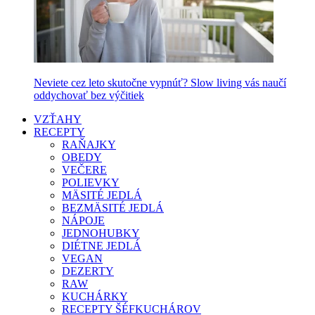
Neviete cez leto skutočne vypnúť? Slow living vás naučí
oddychovať bez výčitiek
VZŤAHY
RECEPTY
RAŇAJKY
OBEDY
VEČERE
POLIEVKY
MÄSITÉ JEDLÁ
BEZMÄSITÉ JEDLÁ
NÁPOJE
JEDNOHUBKY
DIÉTNE JEDLÁ
VEGAN
DEZERTY
RAW
KUCHÁRKY
RECEPTY ŠÉFKUCHÁROV