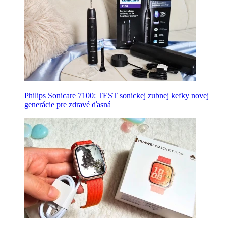
Philips Sonicare 7100: TEST sonickej zubnej kefky novej
generácie pre zdravé ďasná