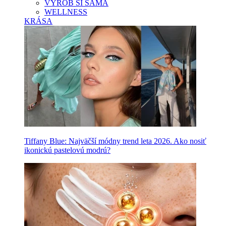
VYROB SI SAMA
WELLNESS
KRÁSA
Tiffany Blue: Najväčší módny trend leta 2026. Ako nosiť
ikonickú pastelovú modrú?