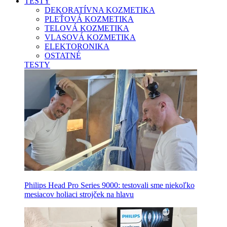
TESTY
DEKORATÍVNA KOZMETIKA
PLEŤOVÁ KOZMETIKA
TELOVÁ KOZMETIKA
VLASOVÁ KOZMETIKA
ELEKTORONIKA
OSTATNÉ
TESTY
Philips Head Pro Series 9000: testovali sme niekoľko
mesiacov holiaci strojček na hlavu