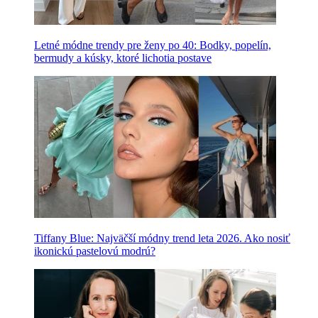
Letné módne trendy pre ženy po 40: Bodky, popelín,
bermudy a kúsky, ktoré lichotia postave
Tiffany Blue: Najväčší módny trend leta 2026. Ako nosiť
ikonickú pastelovú modrú?