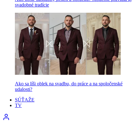
svadobné tradície
Ako sa líši oblek na svadbu, do práce a na spoločenské
udalosti?
SÚŤAŽE
TV