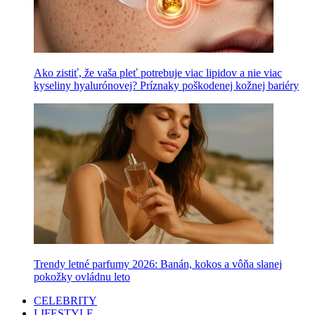
Ako zistiť, že vaša pleť potrebuje viac lipidov a nie viac
kyseliny hyalurónovej? Príznaky poškodenej kožnej bariéry
Trendy letné parfumy 2026: Banán, kokos a vôňa slanej
pokožky ovládnu leto
CELEBRITY
LIFESTYLE