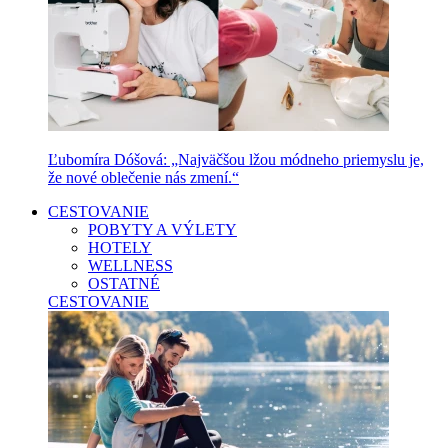
Ľubomíra Dóšová: „Najväčšou lžou módneho priemyslu je,
že nové oblečenie nás zmení.“
CESTOVANIE
POBYTY A VÝLETY
HOTELY
WELLNESS
OSTATNÉ
CESTOVANIE