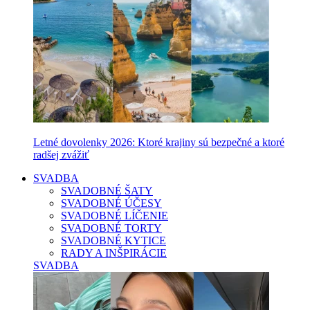
Letné dovolenky 2026: Ktoré krajiny sú bezpečné a ktoré
radšej zvážiť
SVADBA
SVADOBNÉ ŠATY
SVADOBNÉ ÚČESY
SVADOBNÉ LÍČENIE
SVADOBNÉ TORTY
SVADOBNÉ KYTICE
RADY A INŠPIRÁCIE
SVADBA