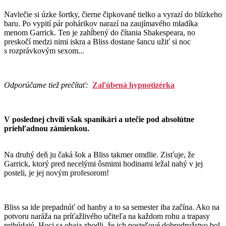
Navlečie si úzke šortky, čierne čipkované tielko a vyrazí do blízkeho
baru. Po vypití pár pohárikov narazí na zaujímavého mladíka
menom Garrick. Ten je zahĺbený do čítania Shakespeara, no
preskočí medzi nimi iskra a Bliss dostane šancu užiť si noc
s rozprávkovým sexom...
Odporúčame tiež prečítať:
Zaľúbená hypnotizérka
V poslednej chvíli však spanikári a utečie pod absolútne
priehľadnou zámienkou.
Na druhý deň ju čaká šok a Bliss takmer omdlie. Zisťuje, že
Garrick, ktorý pred necelými ôsmimi hodinami ležal nahý v jej
posteli, je jej novým profesorom!
Bliss sa ide prepadnúť od hanby a to sa semester iba začína. Ako na
potvoru naráža na príťažlivého učiteľa na každom rohu a trapasy
pribúdajú. Hoci sa obaja zhodli, že ich posteľové dobrodružstvo bol