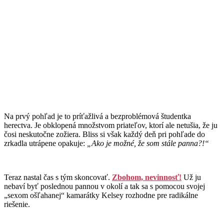
Na prvý pohľad je to príťažlivá a bezproblémová študentka
herectva. Je obklopená množstvom priateľov, ktorí ale netušia, že ju
čosi neskutočne zožiera. Bliss si však každý deň pri pohľade do
zrkadla utrápene opakuje:
„Ako je možné, že som stále panna?!“
Teraz nastal čas s tým skoncovať.
Zbohom, nevinnosť!
Už ju
nebaví byť poslednou pannou v okolí a tak sa s pomocou svojej
„sexom ošľahanej“ kamarátky Kelsey rozhodne pre radikálne
riešenie.