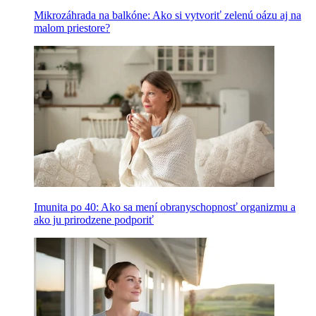
Mikrozáhrada na balkóne: Ako si vytvoriť zelenú oázu aj na
malom priestore?
Imunita po 40: Ako sa mení obranyschopnosť organizmu a
ako ju prirodzene podporiť