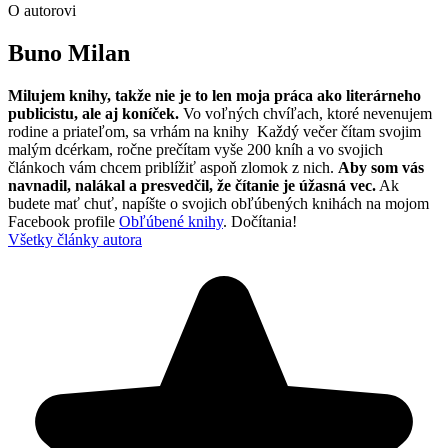
O autorovi
Buno Milan
Milujem knihy, takže nie je to len moja práca ako literárneho
publicistu, ale aj koníček.
Vo voľných chvíľach, ktoré nevenujem
rodine a priateľom, sa vrhám na knihy Každý večer čítam svojim
malým dcérkam, ročne prečítam vyše 200 kníh a vo svojich
článkoch vám chcem priblížiť aspoň zlomok z nich.
Aby som vás
navnadil, nalákal a presvedčil, že čítanie je úžasná vec.
Ak
budete mať chuť, napíšte o svojich obľúbených knihách na mojom
Facebook profile
Obľúbené knihy
. Dočítania!
Všetky články autora