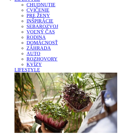
CHUDNUTIE
CVIČENIE
PRE ŽENY
INŠPIRÁCIE
SEBAROZVOJ
VOĽNÝ ČAS
RODINA
DOMÁCNOSŤ
ZÁHRADA
AUTO
ROZHOVORY
KVÍZY
LIFESTYLE