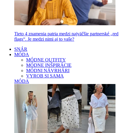
Tieto 4 znamenia patria medzi najväčšie partnerské „red
flags“. Je medzi nimi aj to vaše?
SNÁR
MÓDA
MÓDNE OUTFITY
MÓDNE INŠPIRÁCIE
MÓDNI NÁVRHÁRI
VYROB SI SAMA
MÓDA