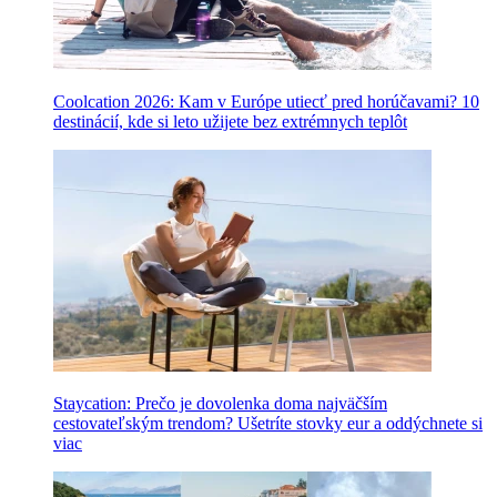
Coolcation 2026: Kam v Európe utiecť pred horúčavami? 10
destinácií, kde si leto užijete bez extrémnych teplôt
Staycation: Prečo je dovolenka doma najväčším
cestovateľským trendom? Ušetríte stovky eur a oddýchnete si
viac