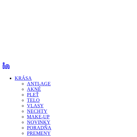
KRÁSA
ANTI-AGE
AKNÉ
PLEŤ
TELO
VLASY
NECHTY
MAKE-UP
NOVINKY
PORADŇA
PREMENY