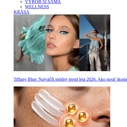
VYROB SI SAMA
WELLNESS
KRÁSA
Tiffany Blue: Najväčší módny trend leta 2026. Ako nosiť ikon