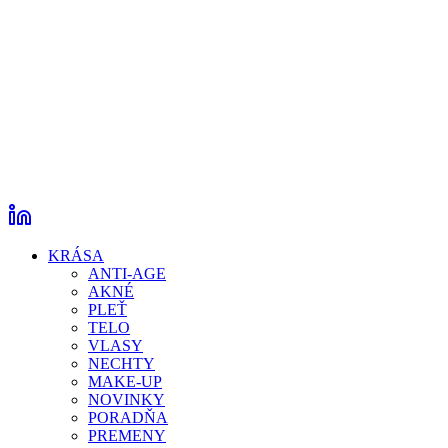
KRÁSA
ANTI-AGE
AKNÉ
PLEŤ
TELO
VLASY
NECHTY
MAKE-UP
NOVINKY
PORADŇA
PREMENY