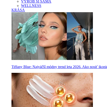
VYROB SI SAMA
WELLNESS
KRÁSA
Tiffany Blue: Najväčší módny trend leta 2026. Ako nosiť ikon