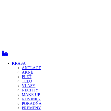
KRÁSA
ANTI-AGE
AKNÉ
PLEŤ
TELO
VLASY
NECHTY
MAKE-UP
NOVINKY
PORADŇA
PREMENY