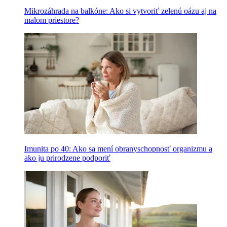
Mikrozáhrada na balkóne: Ako si vytvoriť zelenú oázu aj na
malom priestore?
Imunita po 40: Ako sa mení obranyschopnosť organizmu a
ako ju prirodzene podporiť