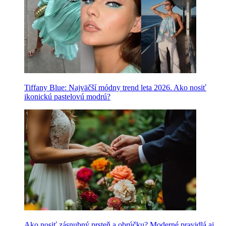
Tiffany Blue: Najväčší módny trend leta 2026. Ako nosiť
ikonickú pastelovú modrú?
Ako nosiť zásnubný prsteň a obrúčku? Moderné pravidlá aj