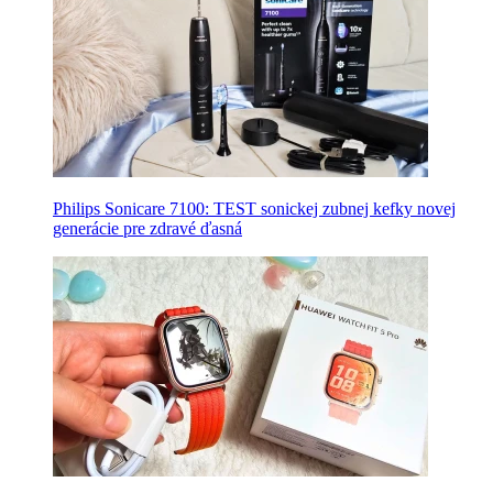
Philips Sonicare 7100: TEST sonickej zubnej kefky novej
generácie pre zdravé ďasná