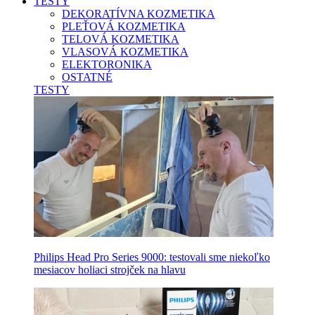
TESTY
DEKORATÍVNA KOZMETIKA
PLEŤOVÁ KOZMETIKA
TELOVÁ KOZMETIKA
VLASOVÁ KOZMETIKA
ELEKTORONIKA
OSTATNÉ
TESTY
Philips Head Pro Series 9000: testovali sme niekoľko
mesiacov holiaci strojček na hlavu