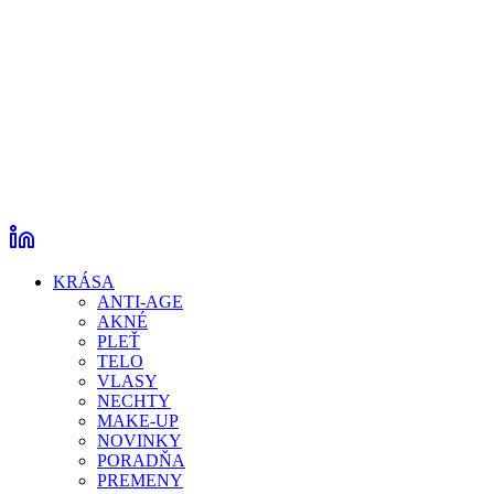
KRÁSA
ANTI-AGE
AKNÉ
PLEŤ
TELO
VLASY
NECHTY
MAKE-UP
NOVINKY
PORADŇA
PREMENY