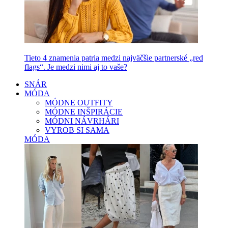
Tieto 4 znamenia patria medzi najväčšie partnerské „red
flags“. Je medzi nimi aj to vaše?
SNÁR
MÓDA
MÓDNE OUTFITY
MÓDNE INŠPIRÁCIE
MÓDNI NÁVRHÁRI
VYROB SI SAMA
MÓDA