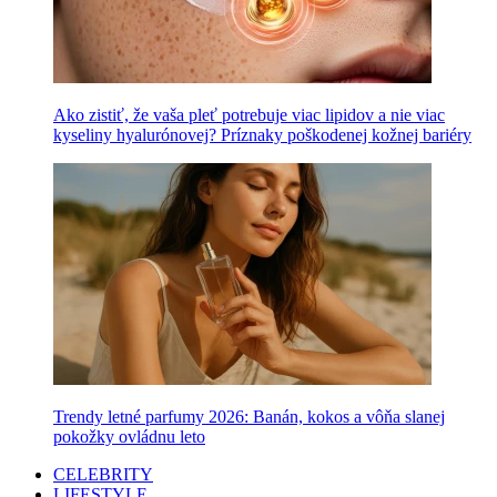
Ako zistiť, že vaša pleť potrebuje viac lipidov a nie viac
kyseliny hyalurónovej? Príznaky poškodenej kožnej bariéry
Trendy letné parfumy 2026: Banán, kokos a vôňa slanej
pokožky ovládnu leto
CELEBRITY
LIFESTYLE