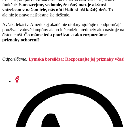
funkčné.
Samozrejme, vedomie, že ušný maz je akýmsi
votrelcom v našom tele, nás núti čistiť si uši každý deň.
To
ale nie je práve najšťastnejšie riešenie.
Avšak, lekári z Americkej akadémie otolaryngológie neodporúčajú
používať vatové tampóny alebo iné cudzie predmety ako nástroje na
čistenie uší.
Čo máme teda používať a ako rozpoznáme
príznaky ochorení?
Odporúčame:
Lymská borelióza: Rozpoznajte jej príznaky včas!