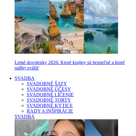
Letné dovolenky 2026: Ktoré krajiny sú bezpečné a ktoré
radšej zvážiť
SVADBA
SVADOBNÉ ŠATY
SVADOBNÉ ÚČESY
SVADOBNÉ LÍČENIE
SVADOBNÉ TORTY
SVADOBNÉ KYTICE
RADY A INŠPIRÁCIE
SVADBA