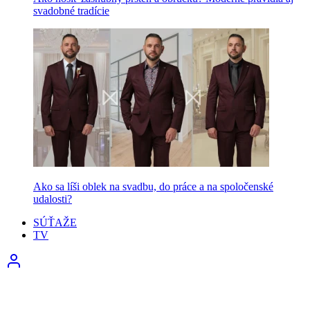
svadobné tradície
Ako sa líši oblek na svadbu, do práce a na spoločenské
udalosti?
SÚŤAŽE
TV