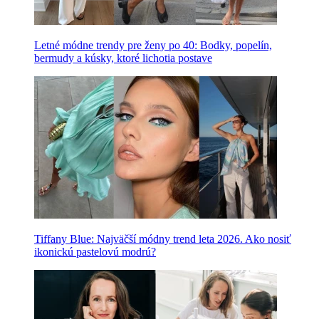
Letné módne trendy pre ženy po 40: Bodky, popelín,
bermudy a kúsky, ktoré lichotia postave
Tiffany Blue: Najväčší módny trend leta 2026. Ako nosiť
ikonickú pastelovú modrú?