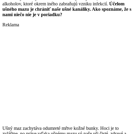
alkoholov, ktoré okrem iného zabraňujú vzniku infekcií.
Účelom
ušného mazu je chrániť naše ušné kanáliky. Ako spoznáme, že
s
nami
niečo nie je v poriadku?
Reklama
Ušný maz zachytáva odumreté mŕtve kožné bunky. Hoci je to
zvláštne, no práve vďaka ušnému mazu sú naše uši čisté, zdravé a