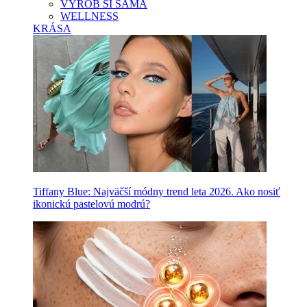
VYROB SI SAMA
WELLNESS
KRÁSA
Tiffany Blue: Najväčší módny trend leta 2026. Ako nosiť
ikonickú pastelovú modrú?