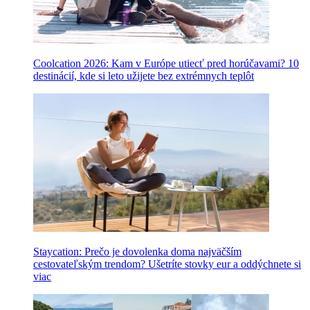
Coolcation 2026: Kam v Európe utiecť pred horúčavami? 10
destinácií, kde si leto užijete bez extrémnych teplôt
Staycation: Prečo je dovolenka doma najväčším
cestovateľským trendom? Ušetríte stovky eur a oddýchnete si
viac