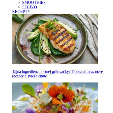
SMOOTHIES
PEČIVO
RECEPTY
Tajná ingrediencia letnej grilovačky? Dobrá nálada, nové
recepty a svieže chute