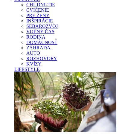
CHUDNUTIE
CVIČENIE
PRE ŽENY
INŠPIRÁCIE
SEBAROZVOJ
VOĽNÝ ČAS
RODINA
DOMÁCNOSŤ
ZÁHRADA
AUTO
ROZHOVORY
KVÍZY
LIFESTYLE