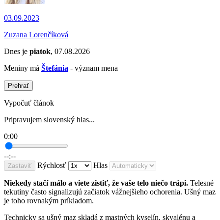
03.09.2023
Zuzana Lorenčíková
Dnes je
piatok
, 07.08.2026
Meniny má
Štefánia
- význam mena
Prehrať
Vypočuť článok
Pripravujem slovenský hlas...
0:00
--:--
Rýchlosť
Hlas
Zastaviť
Niekedy stačí málo a viete zistiť, že vaše telo niečo trápi.
Telesné
tekutiny často signalizujú začiatok vážnejšieho ochorenia. Ušný maz
je toho rovnakým príkladom.
Technicky sa ušný maz skladá z mastných kyselín, skvalénu a