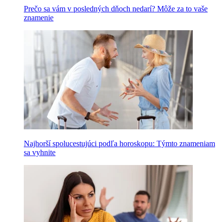
Prečo sa vám v posledných dňoch nedarí? Môže za to vaše
znamenie
Najhorší spolucestujúci podľa horoskopu: Týmto znameniam
sa vyhnite