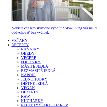
Neviete cez leto skutočne vypnúť? Slow living vás naučí
oddychovať bez výčitiek
VZŤAHY
RECEPTY
RAŇAJKY
OBEDY
VEČERE
POLIEVKY
MÄSITÉ JEDLÁ
BEZMÄSITÉ JEDLÁ
NÁPOJE
JEDNOHUBKY
DIÉTNE JEDLÁ
VEGAN
DEZERTY
RAW
KUCHÁRKY
RECEPTY ŠÉFKUCHÁROV