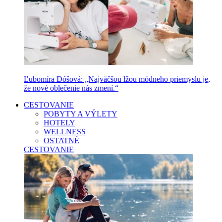
Ľubomíra Dóšová: „Najväčšou lžou módneho priemyslu je,
že nové oblečenie nás zmení.“
CESTOVANIE
POBYTY A VÝLETY
HOTELY
WELLNESS
OSTATNÉ
CESTOVANIE