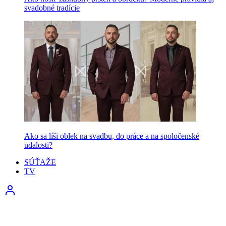
svadobné tradície
Ako sa líši oblek na svadbu, do práce a na spoločenské
udalosti?
SÚŤAŽE
TV