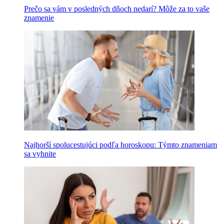
Prečo sa vám v posledných dňoch nedarí? Môže za to vaše
znamenie
Najhorší spolucestujúci podľa horoskopu: Týmto znameniam
sa vyhnite