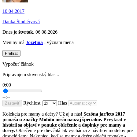
10.04.2017
Danka Šindléryová
Dnes je
štvrtok
, 06.08.2026
Meniny má
Jozefína
- význam mena
Prehrať
Vypočuť článok
Pripravujem slovenský hlas...
0:00
--:--
Rýchlosť
Hlas
Zastaviť
Kolekcia pre mamy a dcéry? Už aj u nás!
Sezóna jar/leto 2017
prináša u značky Mohito niečo naozaj špeciálne.
Prvýkrát v
histórii sa objaví v ponuke oblečenie a doplnky pre mamy a
dcéry.
Oblečenie pre dievčatá tak vychádza z návrhov modelov pre
dospelé ženy. Nakoniec, keď sa mamy a dcéry oblečú rovnako -