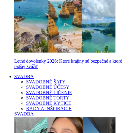
Letné dovolenky 2026: Ktoré krajiny sú bezpečné a ktoré
radšej zvážiť
SVADBA
SVADOBNÉ ŠATY
SVADOBNÉ ÚČESY
SVADOBNÉ LÍČENIE
SVADOBNÉ TORTY
SVADOBNÉ KYTICE
RADY A INŠPIRÁCIE
SVADBA