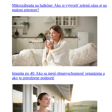
Mikrozáhrada na balkóne: Ako si vytvoriť zelenú oázu aj na
malom priestore?
Imunita po 40: Ako sa mení obranyschopnosť organizmu a
ako ju prirodzene podporiť