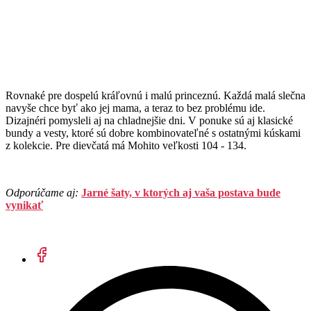
Rovnaké pre dospelú kráľovnú i malú princeznú. Každá malá slečna
navyše chce byť ako jej mama, a teraz to bez problému ide.
Dizajnéri pomysleli aj na chladnejšie dni. V ponuke sú aj klasické
bundy a vesty, ktoré sú dobre kombinovateľné s ostatnými kúskami
z kolekcie. Pre dievčatá má Mohito veľkosti 104 - 134.
Odporúčame aj:
Jarné šaty, v ktorých aj vaša postava bude
vynikať