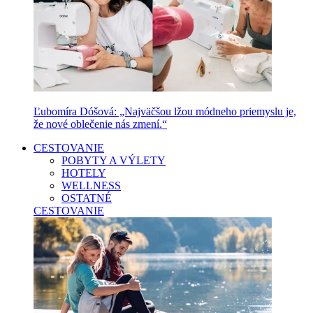
Ľubomíra Dóšová: „Najväčšou lžou módneho priemyslu je,
že nové oblečenie nás zmení.“
CESTOVANIE
POBYTY A VÝLETY
HOTELY
WELLNESS
OSTATNÉ
CESTOVANIE