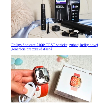
Philips Sonicare 7100: TEST sonickej zubnej kefky novej
generácie pre zdravé ďasná