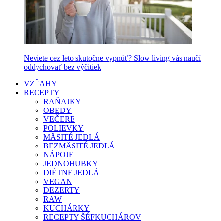
Neviete cez leto skutočne vypnúť? Slow living vás naučí
oddychovať bez výčitiek
VZŤAHY
RECEPTY
RAŇAJKY
OBEDY
VEČERE
POLIEVKY
MÄSITÉ JEDLÁ
BEZMÄSITÉ JEDLÁ
NÁPOJE
JEDNOHUBKY
DIÉTNE JEDLÁ
VEGAN
DEZERTY
RAW
KUCHÁRKY
RECEPTY ŠÉFKUCHÁROV