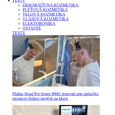
TESTY
DEKORATÍVNA KOZMETIKA
PLEŤOVÁ KOZMETIKA
TELOVÁ KOZMETIKA
VLASOVÁ KOZMETIKA
ELEKTORONIKA
OSTATNÉ
TESTY
Philips Head Pro Series 9000: testovali sme niekoľko
mesiacov holiaci strojček na hlavu