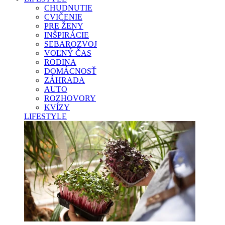
CHUDNUTIE
CVIČENIE
PRE ŽENY
INŠPIRÁCIE
SEBAROZVOJ
VOĽNÝ ČAS
RODINA
DOMÁCNOSŤ
ZÁHRADA
AUTO
ROZHOVORY
KVÍZY
LIFESTYLE