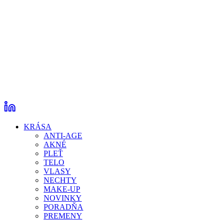
KRÁSA
ANTI-AGE
AKNÉ
PLEŤ
TELO
VLASY
NECHTY
MAKE-UP
NOVINKY
PORADŇA
PREMENY