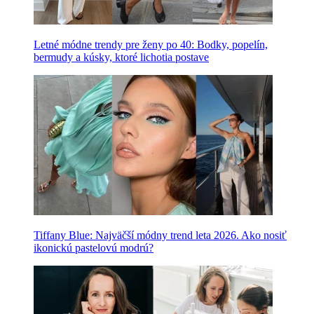
Letné módne trendy pre ženy po 40: Bodky, popelín,
bermudy a kúsky, ktoré lichotia postave
Tiffany Blue: Najväčší módny trend leta 2026. Ako nosiť
ikonickú pastelovú modrú?