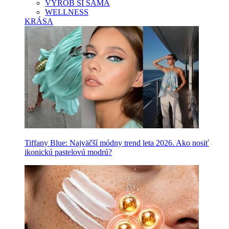
VYROB SI SAMA
WELLNESS
KRÁSA
Tiffany Blue: Najväčší módny trend leta 2026. Ako nosiť
ikonickú pastelovú modrú?