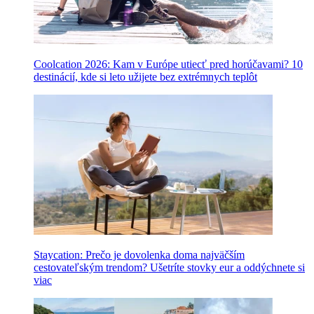
Coolcation 2026: Kam v Európe utiecť pred horúčavami? 10
destinácií, kde si leto užijete bez extrémnych teplôt
Staycation: Prečo je dovolenka doma najväčším
cestovateľským trendom? Ušetríte stovky eur a oddýchnete si
viac