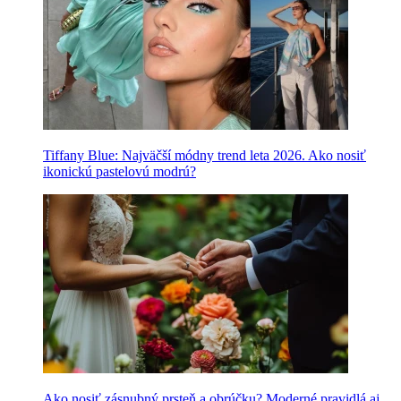
Tiffany Blue: Najväčší módny trend leta 2026. Ako nosiť
ikonickú pastelovú modrú?
Ako nosiť zásnubný prsteň a obrúčku? Moderné pravidlá aj