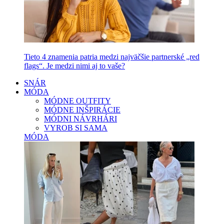
Tieto 4 znamenia patria medzi najväčšie partnerské „red
flags“. Je medzi nimi aj to vaše?
SNÁR
MÓDA
MÓDNE OUTFITY
MÓDNE INŠPIRÁCIE
MÓDNI NÁVRHÁRI
VYROB SI SAMA
MÓDA