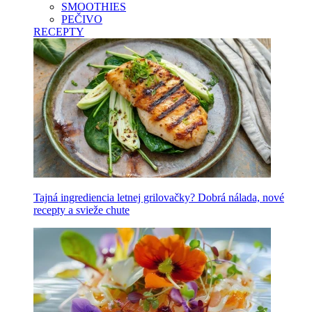
SMOOTHIES
PEČIVO
RECEPTY
Tajná ingrediencia letnej grilovačky? Dobrá nálada, nové
recepty a svieže chute