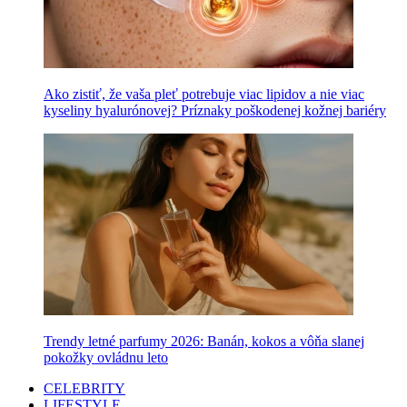
Ako zistiť, že vaša pleť potrebuje viac lipidov a nie viac
kyseliny hyalurónovej? Príznaky poškodenej kožnej bariéry
Trendy letné parfumy 2026: Banán, kokos a vôňa slanej
pokožky ovládnu leto
CELEBRITY
LIFESTYLE