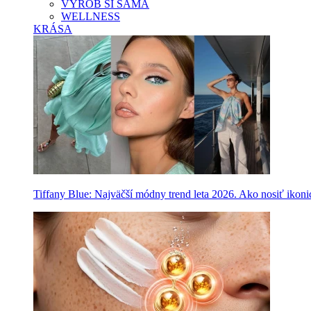
VYROB SI SAMA
WELLNESS
KRÁSA
Tiffany Blue: Najväčší módny trend leta 2026. Ako nosiť ikon