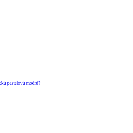
ickú pastelovú modrú?