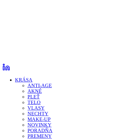
KRÁSA
ANTI-AGE
AKNÉ
PLEŤ
TELO
VLASY
NECHTY
MAKE-UP
NOVINKY
PORADŇA
PREMENY