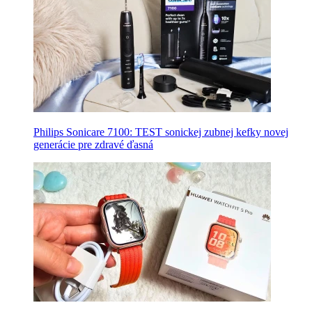
Philips Sonicare 7100: TEST sonickej zubnej kefky novej
generácie pre zdravé ďasná