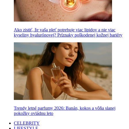
Ako zistiť, že vaša pleť potrebuje viac lipidov a nie viac
kyseliny hyalurónovej? Príznaky poškodenej kožnej bariéry
Trendy letné parfumy 2026: Banán, kokos a vôňa slanej
pokožky ovládnu leto
CELEBRITY
LIFESTYLE