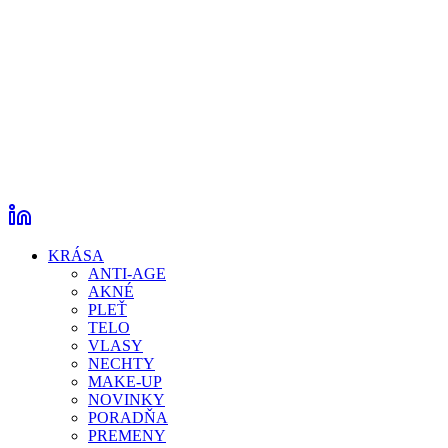
KRÁSA
ANTI-AGE
AKNÉ
PLEŤ
TELO
VLASY
NECHTY
MAKE-UP
NOVINKY
PORADŇA
PREMENY