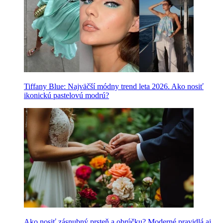
Tiffany Blue: Najväčší módny trend leta 2026. Ako nosiť
ikonickú pastelovú modrú?
Ako nosiť zásnubný prsteň a obrúčku? Moderné pravidlá aj