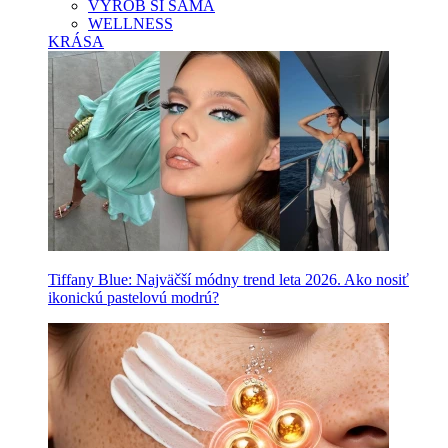
VYROB SI SAMA
WELLNESS
KRÁSA
Tiffany Blue: Najväčší módny trend leta 2026. Ako nosiť
ikonickú pastelovú modrú?