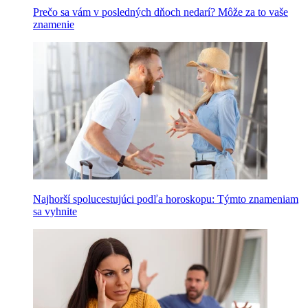
Prečo sa vám v posledných dňoch nedarí? Môže za to vaše
znamenie
Najhorší spolucestujúci podľa horoskopu: Týmto znameniam
sa vyhnite