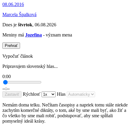
08.06.2016
Marcela Špalková
Dnes je
štvrtok
, 06.08.2026
Meniny má
Jozefína
- význam mena
Prehrať
Vypočuť článok
Pripravujem slovenský hlas...
0:00
--:--
Rýchlosť
Hlas
Zastaviť
Nemám doma telku. Nečítam časopisy a napriek tomu stále niekde
zachytím komerčné diktáty, o tom, aké by sme mali byť, ako žiť a
čo všetko by sme mali robiť, podstupovať, aby sme spĺňali
pomyselný ideál krásy.