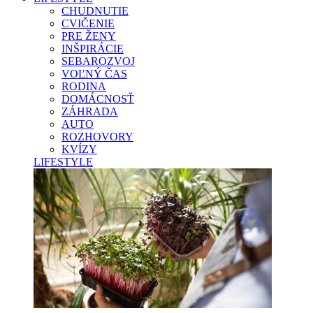
CHUDNUTIE
CVIČENIE
PRE ŽENY
INŠPIRÁCIE
SEBAROZVOJ
VOĽNÝ ČAS
RODINA
DOMÁCNOSŤ
ZÁHRADA
AUTO
ROZHOVORY
KVÍZY
LIFESTYLE