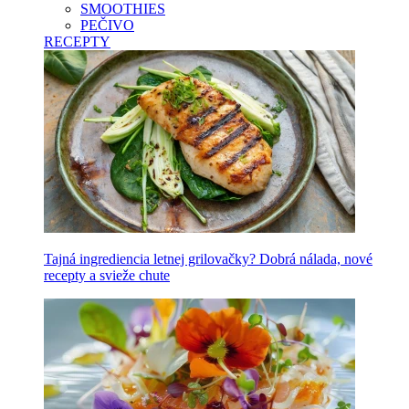
SMOOTHIES
PEČIVO
RECEPTY
Tajná ingrediencia letnej grilovačky? Dobrá nálada, nové
recepty a svieže chute