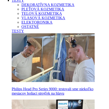
TESTY
DEKORATÍVNA KOZMETIKA
PLEŤOVÁ KOZMETIKA
TELOVÁ KOZMETIKA
VLASOVÁ KOZMETIKA
ELEKTORONIKA
OSTATNÉ
TESTY
Philips Head Pro Series 9000: testovali sme niekoľko
mesiacov holiaci strojček na hlavu