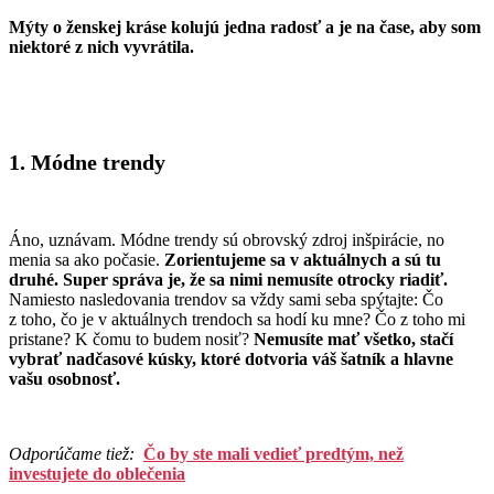
Mýty o ženskej kráse kolujú jedna radosť a je na čase, aby som
niektoré z nich vyvrátila.
1. Módne trendy
Áno, uznávam. Módne trendy sú obrovský zdroj inšpirácie, no
menia sa ako počasie.
Zorientujeme sa v aktuálnych a sú tu
druhé. Super správa je, že sa nimi nemusíte otrocky riadiť.
Namiesto nasledovania trendov sa vždy sami seba spýtajte: Čo
z toho, čo je v aktuálnych trendoch sa hodí ku mne? Čo z toho mi
pristane? K čomu to budem nosiť?
Nemusíte mať všetko, stačí
vybrať nadčasové kúsky, ktoré dotvoria váš šatník a hlavne
vašu osobnosť.
Odporúčame tiež:
Čo by ste mali vedieť predtým, než
investujete do oblečenia