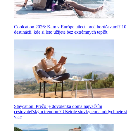
Coolcation 2026: Kam v Európe utiecť pred horúčavami? 10
destinácií, kde si leto užijete bez extrémnych teplôt
Staycation: Prečo je dovolenka doma najväčším
cestovateľským trendom? Ušetríte stovky eur a oddýchnete si
viac