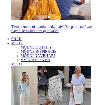
Tieto 4 znamenia patria medzi najväčšie partnerské „red
flags“. Je medzi nimi aj to vaše?
SNÁR
MÓDA
MÓDNE OUTFITY
MÓDNE INŠPIRÁCIE
MÓDNI NÁVRHÁRI
VYROB SI SAMA
MÓDA