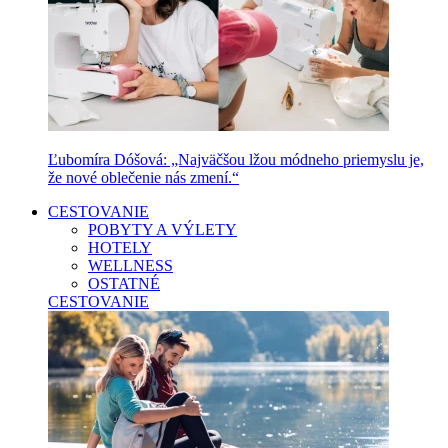
Ľubomíra Dóšová: „Najväčšou lžou módneho priemyslu je,
že nové oblečenie nás zmení.“
CESTOVANIE
POBYTY A VÝLETY
HOTELY
WELLNESS
OSTATNÉ
CESTOVANIE