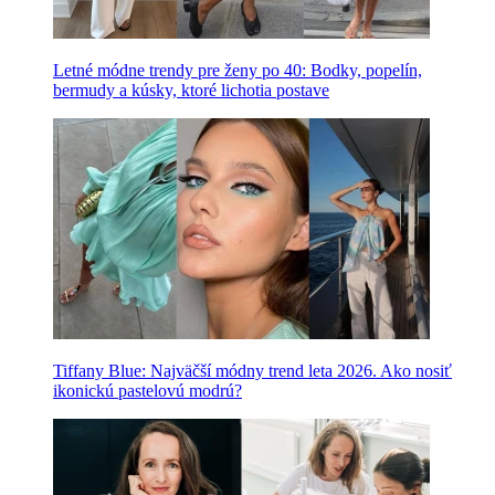
Letné módne trendy pre ženy po 40: Bodky, popelín,
bermudy a kúsky, ktoré lichotia postave
Tiffany Blue: Najväčší módny trend leta 2026. Ako nosiť
ikonickú pastelovú modrú?