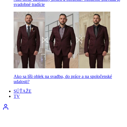
svadobné tradície
Ako sa líši oblek na svadbu, do práce a na spoločenské
udalosti?
SÚŤAŽE
TV