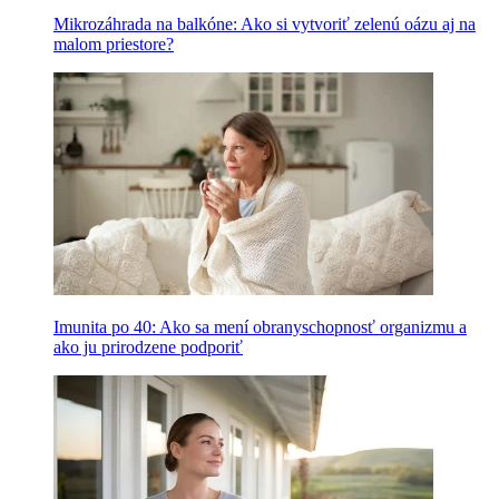
Mikrozáhrada na balkóne: Ako si vytvoriť zelenú oázu aj na
malom priestore?
Imunita po 40: Ako sa mení obranyschopnosť organizmu a
ako ju prirodzene podporiť