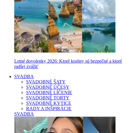
Letné dovolenky 2026: Ktoré krajiny sú bezpečné a ktoré
radšej zvážiť
SVADBA
SVADOBNÉ ŠATY
SVADOBNÉ ÚČESY
SVADOBNÉ LÍČENIE
SVADOBNÉ TORTY
SVADOBNÉ KYTICE
RADY A INŠPIRÁCIE
SVADBA