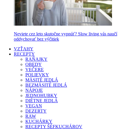
Neviete cez leto skutočne vypnúť? Slow living vás naučí
oddychovať bez výčitiek
VZŤAHY
RECEPTY
RAŇAJKY
OBEDY
VEČERE
POLIEVKY
MÄSITÉ JEDLÁ
BEZMÄSITÉ JEDLÁ
NÁPOJE
JEDNOHUBKY
DIÉTNE JEDLÁ
VEGAN
DEZERTY
RAW
KUCHÁRKY
RECEPTY ŠÉFKUCHÁROV