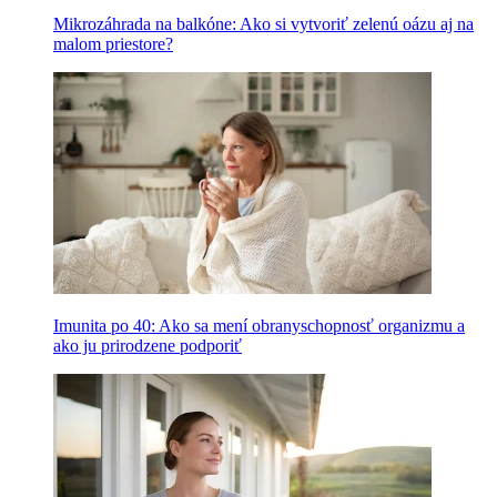
Mikrozáhrada na balkóne: Ako si vytvoriť zelenú oázu aj na
malom priestore?
Imunita po 40: Ako sa mení obranyschopnosť organizmu a
ako ju prirodzene podporiť