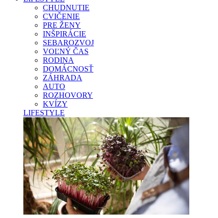
CHUDNUTIE
CVIČENIE
PRE ŽENY
INŠPIRÁCIE
SEBAROZVOJ
VOĽNÝ ČAS
RODINA
DOMÁCNOSŤ
ZÁHRADA
AUTO
ROZHOVORY
KVÍZY
LIFESTYLE