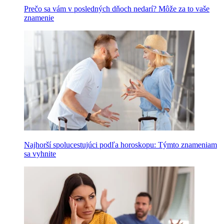
Prečo sa vám v posledných dňoch nedarí? Môže za to vaše
znamenie
Najhorší spolucestujúci podľa horoskopu: Týmto znameniam
sa vyhnite