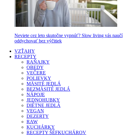
Neviete cez leto skutočne vypnúť? Slow living vás naučí
oddychovať bez výčitiek
VZŤAHY
RECEPTY
RAŇAJKY
OBEDY
VEČERE
POLIEVKY
MÄSITÉ JEDLÁ
BEZMÄSITÉ JEDLÁ
NÁPOJE
JEDNOHUBKY
DIÉTNE JEDLÁ
VEGAN
DEZERTY
RAW
KUCHÁRKY
RECEPTY ŠÉFKUCHÁROV