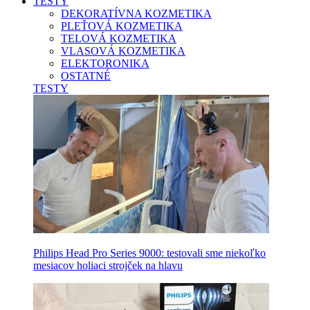
TESTY
DEKORATÍVNA KOZMETIKA
PLEŤOVÁ KOZMETIKA
TELOVÁ KOZMETIKA
VLASOVÁ KOZMETIKA
ELEKTORONIKA
OSTATNÉ
TESTY
Philips Head Pro Series 9000: testovali sme niekoľko
mesiacov holiaci strojček na hlavu