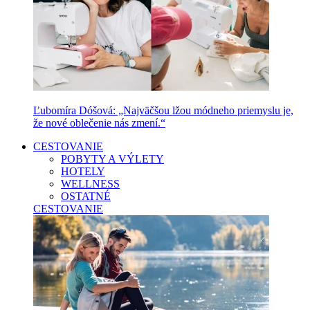
Ľubomíra Dóšová: „Najväčšou lžou módneho priemyslu je,
že nové oblečenie nás zmení.“
CESTOVANIE
POBYTY A VÝLETY
HOTELY
WELLNESS
OSTATNÉ
CESTOVANIE