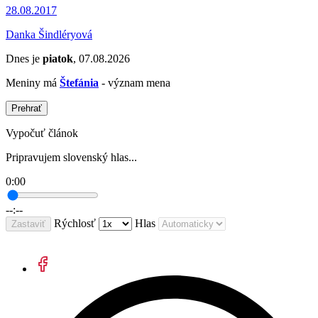
28.08.2017
Danka Šindléryová
Dnes je
piatok
, 07.08.2026
Meniny má
Štefánia
- význam mena
Prehrať
Vypočuť článok
Pripravujem slovenský hlas...
0:00
--:--
Rýchlosť
Hlas
Zastaviť