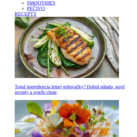
SMOOTHIES
PEČIVO
RECEPTY
Tajná ingrediencia letnej grilovačky? Dobrá nálada, nové
recepty a svieže chute