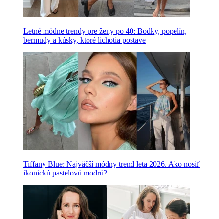
Letné módne trendy pre ženy po 40: Bodky, popelín,
bermudy a kúsky, ktoré lichotia postave
Tiffany Blue: Najväčší módny trend leta 2026. Ako nosiť
ikonickú pastelovú modrú?