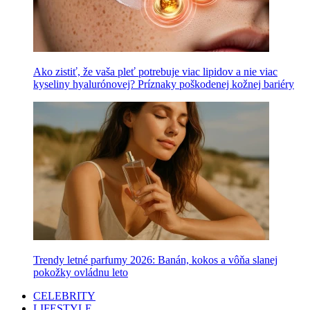
Ako zistiť, že vaša pleť potrebuje viac lipidov a nie viac
kyseliny hyalurónovej? Príznaky poškodenej kožnej bariéry
Trendy letné parfumy 2026: Banán, kokos a vôňa slanej
pokožky ovládnu leto
CELEBRITY
LIFESTYLE