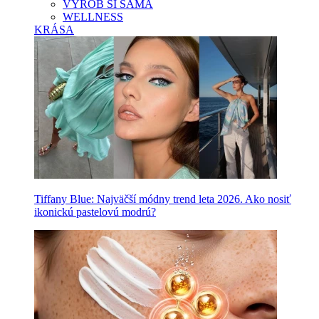
VYROB SI SAMA
WELLNESS
KRÁSA
Tiffany Blue: Najväčší módny trend leta 2026. Ako nosiť
ikonickú pastelovú modrú?