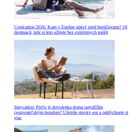
Coolcation 2026: Kam v Európe utiecť pred horúčavami? 10
destinácií, kde si leto užijete bez extrémnych teplôt
Staycation: Prečo je dovolenka doma najväčším
cestovateľským trendom? Ušetríte stovky eur a oddýchnete si
viac