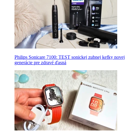
Philips Sonicare 7100: TEST sonickej zubnej kefky novej
generácie pre zdravé ďasná