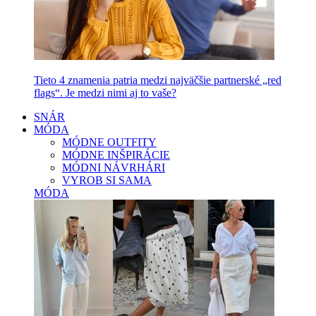
Tieto 4 znamenia patria medzi najväčšie partnerské „red
flags“. Je medzi nimi aj to vaše?
SNÁR
MÓDA
MÓDNE OUTFITY
MÓDNE INŠPIRÁCIE
MÓDNI NÁVRHÁRI
VYROB SI SAMA
MÓDA