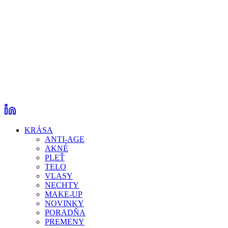
KRÁSA
ANTI-AGE
AKNÉ
PLEŤ
TELO
VLASY
NECHTY
MAKE-UP
NOVINKY
PORADŇA
PREMENY