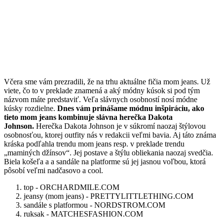
Včera sme vám prezradili, že na trhu aktuálne fičia mom jeans. Už
viete, čo to v preklade znamená a aký módny kúsok si pod tým
názvom máte predstaviť. Veľa slávnych osobností nosí módne
kúsky rozdielne.
Dnes vám prinášame módnu inšpiráciu, ako
tieto mom jeans kombinuje slávna herečka Dakota
Johnson.
Herečka Dakota Johnson je v súkromí naozaj štýlovou
osobnosťou, ktorej outfity nás v redakcii veľmi bavia. Aj táto známa
kráska podľahla trendu mom jeans resp. v preklade trendu
„maminých džínsov“. Jej postave a štýlu obliekania naozaj svedčia.
Biela košeľa a a sandále na platforme sú jej jasnou voľbou, ktorá
pôsobí veľmi nadčasovo a cool.
top - ORCHARDMILE.COM
jeansy (mom jeans) - PRETTYLITTLETHING.COM
sandále s platformou - NORDSTROM.COM
ruksak - MATCHESFASHION.COM