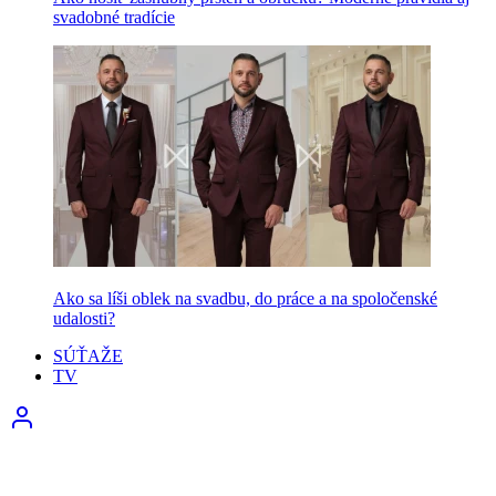
svadobné tradície
Ako sa líši oblek na svadbu, do práce a na spoločenské
udalosti?
SÚŤAŽE
TV