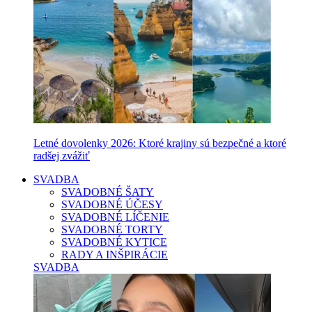
Letné dovolenky 2026: Ktoré krajiny sú bezpečné a ktoré
radšej zvážiť
SVADBA
SVADOBNÉ ŠATY
SVADOBNÉ ÚČESY
SVADOBNÉ LÍČENIE
SVADOBNÉ TORTY
SVADOBNÉ KYTICE
RADY A INŠPIRÁCIE
SVADBA