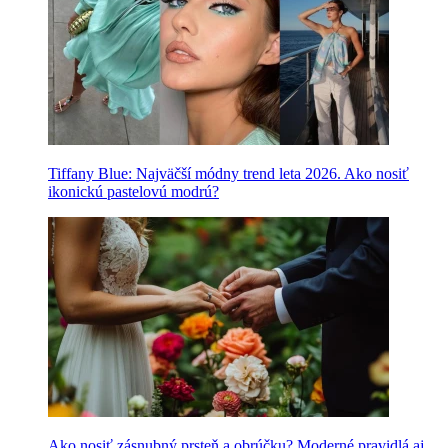
Tiffany Blue: Najväčší módny trend leta 2026. Ako nosiť
ikonickú pastelovú modrú?
Ako nosiť zásnubný prsteň a obrúčku? Moderné pravidlá aj