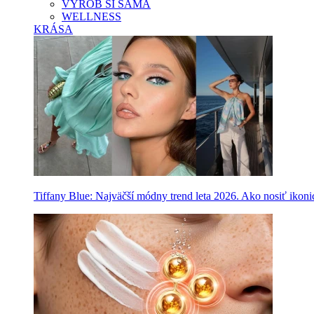
VYROB SI SAMA
WELLNESS
KRÁSA
Tiffany Blue: Najväčší módny trend leta 2026. Ako nosiť ikon