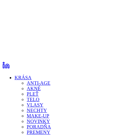
KRÁSA
ANTI-AGE
AKNÉ
PLEŤ
TELO
VLASY
NECHTY
MAKE-UP
NOVINKY
PORADŇA
PREMENY