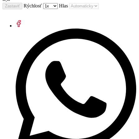
Rýchlosť
Hlas
Zastaviť