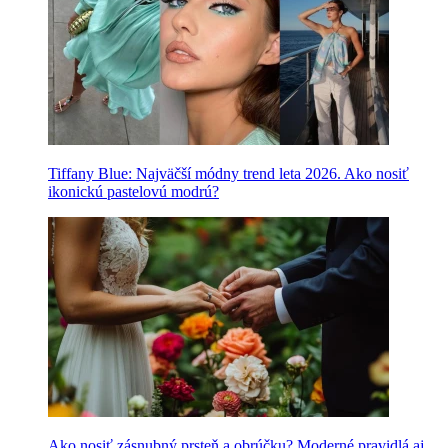
Tiffany Blue: Najväčší módny trend leta 2026. Ako nosiť
ikonickú pastelovú modrú?
Ako nosiť zásnubný prsteň a obrúčku? Moderné pravidlá aj