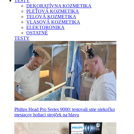
TESTY
DEKORATÍVNA KOZMETIKA
PLEŤOVÁ KOZMETIKA
TELOVÁ KOZMETIKA
VLASOVÁ KOZMETIKA
ELEKTORONIKA
OSTATNÉ
TESTY
Philips Head Pro Series 9000: testovali sme niekoľko
mesiacov holiaci strojček na hlavu