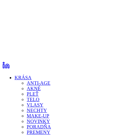
KRÁSA
ANTI-AGE
AKNÉ
PLEŤ
TELO
VLASY
NECHTY
MAKE-UP
NOVINKY
PORADŇA
PREMENY