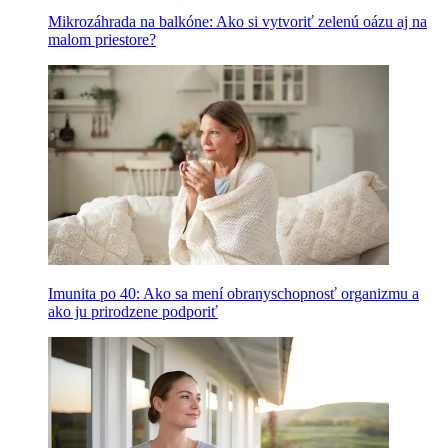
Mikrozáhrada na balkóne: Ako si vytvoriť zelenú oázu aj na
malom priestore?
Imunita po 40: Ako sa mení obranyschopnosť organizmu a
ako ju prirodzene podporiť