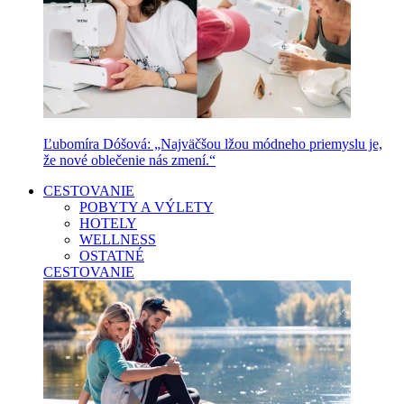
Ľubomíra Dóšová: „Najväčšou lžou módneho priemyslu je,
že nové oblečenie nás zmení.“
CESTOVANIE
POBYTY A VÝLETY
HOTELY
WELLNESS
OSTATNÉ
CESTOVANIE