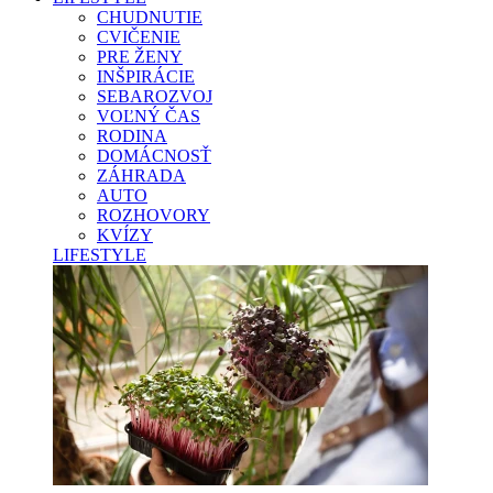
CHUDNUTIE
CVIČENIE
PRE ŽENY
INŠPIRÁCIE
SEBAROZVOJ
VOĽNÝ ČAS
RODINA
DOMÁCNOSŤ
ZÁHRADA
AUTO
ROZHOVORY
KVÍZY
LIFESTYLE