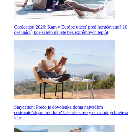
Coolcation 2026: Kam v Európe utiecť pred horúčavami? 10
destinácií, kde si leto užijete bez extrémnych teplôt
Staycation: Prečo je dovolenka doma najväčším
cestovateľským trendom? Ušetríte stovky eur a oddýchnete si
viac