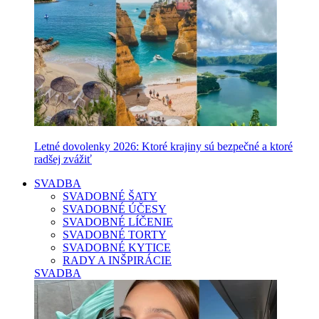
Letné dovolenky 2026: Ktoré krajiny sú bezpečné a ktoré
radšej zvážiť
SVADBA
SVADOBNÉ ŠATY
SVADOBNÉ ÚČESY
SVADOBNÉ LÍČENIE
SVADOBNÉ TORTY
SVADOBNÉ KYTICE
RADY A INŠPIRÁCIE
SVADBA