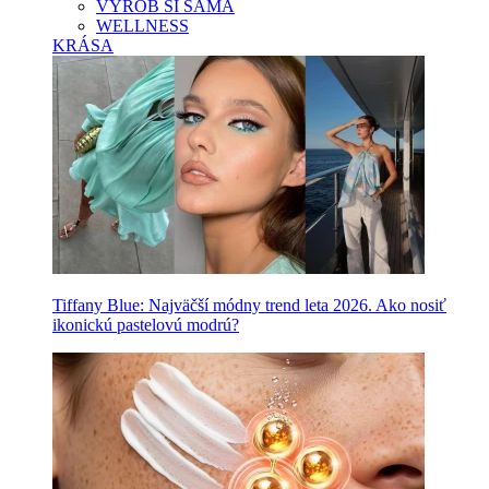
VYROB SI SAMA
WELLNESS
KRÁSA
Tiffany Blue: Najväčší módny trend leta 2026. Ako nosiť
ikonickú pastelovú modrú?