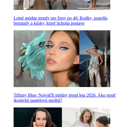
Letné módne trendy pre ženy po 40: Bodky, popelín,
bermudy a kúsky, ktoré lichotia postave
Tiffany Blue: Najväčší módny trend leta 2026. Ako nosiť
ikonickú pastelovú modrú?