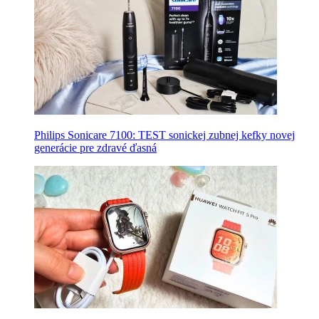
Philips Sonicare 7100: TEST sonickej zubnej kefky novej
generácie pre zdravé ďasná