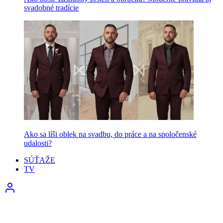
svadobné tradície
Ako sa líši oblek na svadbu, do práce a na spoločenské
udalosti?
SÚŤAŽE
TV