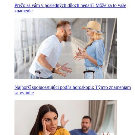
Prečo sa vám v posledných dňoch nedarí? Môže za to vaše
znamenie
Najhorší spolucestujúci podľa horoskopu: Týmto znameniam
sa vyhnite