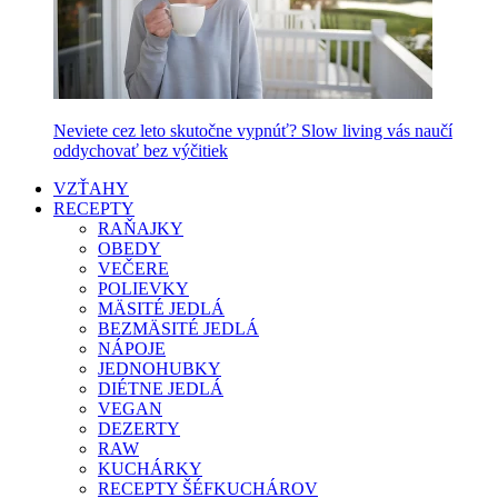
Neviete cez leto skutočne vypnúť? Slow living vás naučí
oddychovať bez výčitiek
VZŤAHY
RECEPTY
RAŇAJKY
OBEDY
VEČERE
POLIEVKY
MÄSITÉ JEDLÁ
BEZMÄSITÉ JEDLÁ
NÁPOJE
JEDNOHUBKY
DIÉTNE JEDLÁ
VEGAN
DEZERTY
RAW
KUCHÁRKY
RECEPTY ŠÉFKUCHÁROV