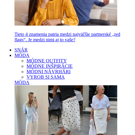
Tieto 4 znamenia patria medzi najväčšie partnerské „red
flags“. Je medzi nimi aj to vaše?
SNÁR
MÓDA
MÓDNE OUTFITY
MÓDNE INŠPIRÁCIE
MÓDNI NÁVRHÁRI
VYROB SI SAMA
MÓDA