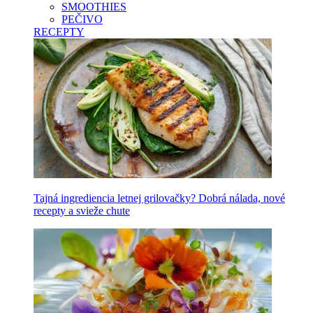
SMOOTHIES
PEČIVO
RECEPTY
Tajná ingrediencia letnej grilovačky? Dobrá nálada, nové
recepty a svieže chute