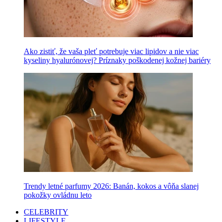
Ako zistiť, že vaša pleť potrebuje viac lipidov a nie viac
kyseliny hyalurónovej? Príznaky poškodenej kožnej bariéry
Trendy letné parfumy 2026: Banán, kokos a vôňa slanej
pokožky ovládnu leto
CELEBRITY
LIFESTYLE