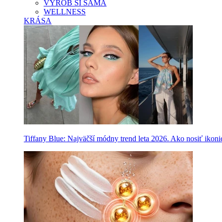
VYROB SI SAMA
WELLNESS
KRÁSA
Tiffany Blue: Najväčší módny trend leta 2026. Ako nosiť ikon