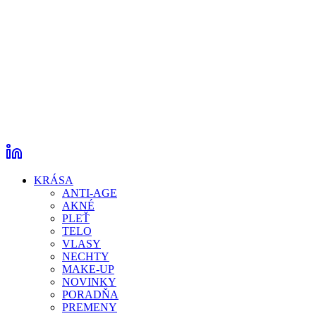
KRÁSA
ANTI-AGE
AKNÉ
PLEŤ
TELO
VLASY
NECHTY
MAKE-UP
NOVINKY
PORADŇA
PREMENY