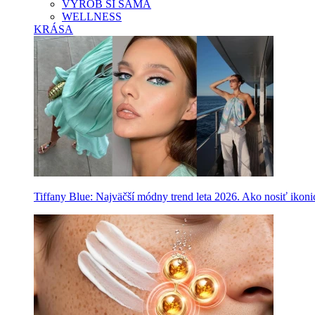
VYROB SI SAMA
WELLNESS
KRÁSA
Tiffany Blue: Najväčší módny trend leta 2026. Ako nosiť ikon