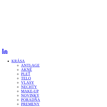
KRÁSA
ANTI-AGE
AKNÉ
PLEŤ
TELO
VLASY
NECHTY
MAKE-UP
NOVINKY
PORADŇA
PREMENY