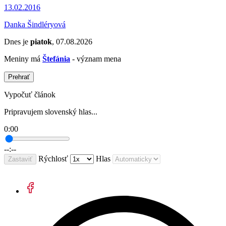
13.02.2016
Danka Šindléryová
Dnes je
piatok
, 07.08.2026
Meniny má
Štefánia
- význam mena
Prehrať
Vypočuť článok
Pripravujem slovenský hlas...
0:00
--:--
Rýchlosť
Hlas
Zastaviť