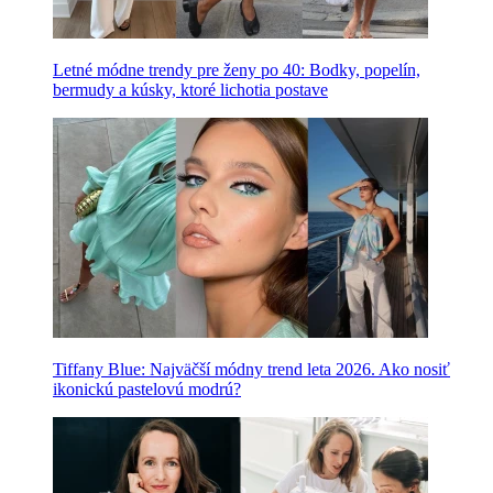
Letné módne trendy pre ženy po 40: Bodky, popelín,
bermudy a kúsky, ktoré lichotia postave
Tiffany Blue: Najväčší módny trend leta 2026. Ako nosiť
ikonickú pastelovú modrú?