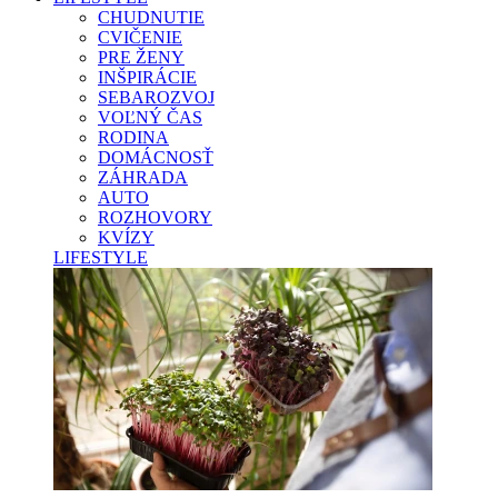
CHUDNUTIE
CVIČENIE
PRE ŽENY
INŠPIRÁCIE
SEBAROZVOJ
VOĽNÝ ČAS
RODINA
DOMÁCNOSŤ
ZÁHRADA
AUTO
ROZHOVORY
KVÍZY
LIFESTYLE