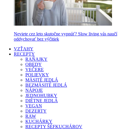
Neviete cez leto skutočne vypnúť? Slow living vás naučí
oddychovať bez výčitiek
VZŤAHY
RECEPTY
RAŇAJKY
OBEDY
VEČERE
POLIEVKY
MÄSITÉ JEDLÁ
BEZMÄSITÉ JEDLÁ
NÁPOJE
JEDNOHUBKY
DIÉTNE JEDLÁ
VEGAN
DEZERTY
RAW
KUCHÁRKY
RECEPTY ŠÉFKUCHÁROV