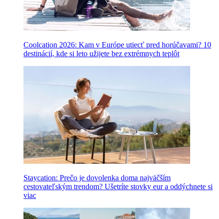
Coolcation 2026: Kam v Európe utiecť pred horúčavami? 10
destinácií, kde si leto užijete bez extrémnych teplôt
Staycation: Prečo je dovolenka doma najväčším
cestovateľským trendom? Ušetríte stovky eur a oddýchnete si
viac