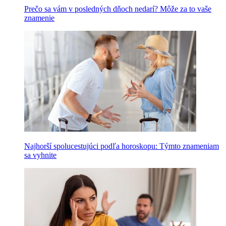
Prečo sa vám v posledných dňoch nedarí? Môže za to vaše
znamenie
Najhorší spolucestujúci podľa horoskopu: Týmto znameniam
sa vyhnite