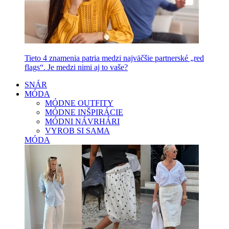
Tieto 4 znamenia patria medzi najväčšie partnerské „red
flags“. Je medzi nimi aj to vaše?
SNÁR
MÓDA
MÓDNE OUTFITY
MÓDNE INŠPIRÁCIE
MÓDNI NÁVRHÁRI
VYROB SI SAMA
MÓDA