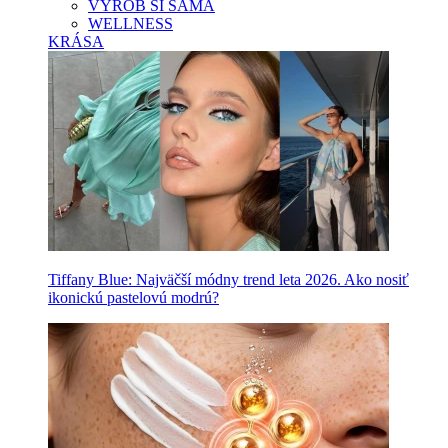
VYROB SI SAMA
WELLNESS
KRÁSA
Tiffany Blue: Najväčší módny trend leta 2026. Ako nosiť
ikonickú pastelovú modrú?