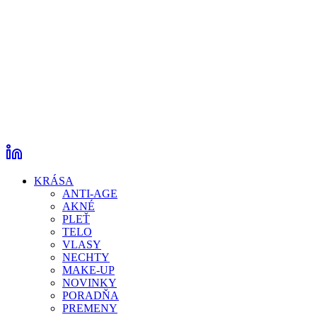
KRÁSA
ANTI-AGE
AKNÉ
PLEŤ
TELO
VLASY
NECHTY
MAKE-UP
NOVINKY
PORADŇA
PREMENY