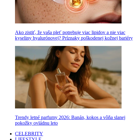
Ako zistiť, že vaša pleť potrebuje viac lipidov a nie viac
kyseliny hyalurónovej? Príznaky poškodenej kožnej bariéry
Trendy letné parfumy 2026: Banán, kokos a vôňa slanej
pokožky ovládnu leto
CELEBRITY
LIFESTYLE