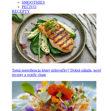
SMOOTHIES
PEČIVO
RECEPTY
Tajná ingrediencia letnej grilovačky? Dobrá nálada, nové
recepty a svieže chute