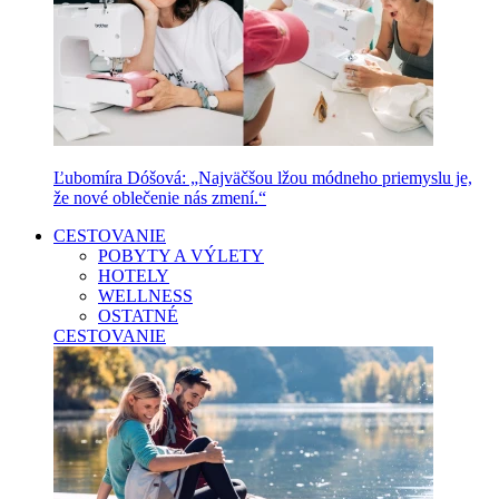
Ľubomíra Dóšová: „Najväčšou lžou módneho priemyslu je,
že nové oblečenie nás zmení.“
CESTOVANIE
POBYTY A VÝLETY
HOTELY
WELLNESS
OSTATNÉ
CESTOVANIE