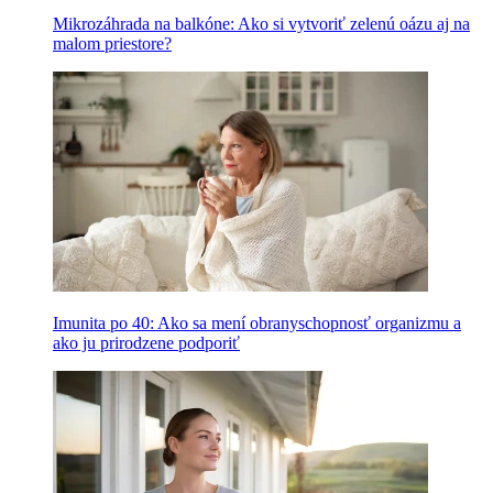
Mikrozáhrada na balkóne: Ako si vytvoriť zelenú oázu aj na
malom priestore?
Imunita po 40: Ako sa mení obranyschopnosť organizmu a
ako ju prirodzene podporiť