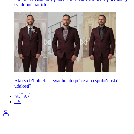
svadobné tradície
Ako sa líši oblek na svadbu, do práce a na spoločenské
udalosti?
SÚŤAŽE
TV