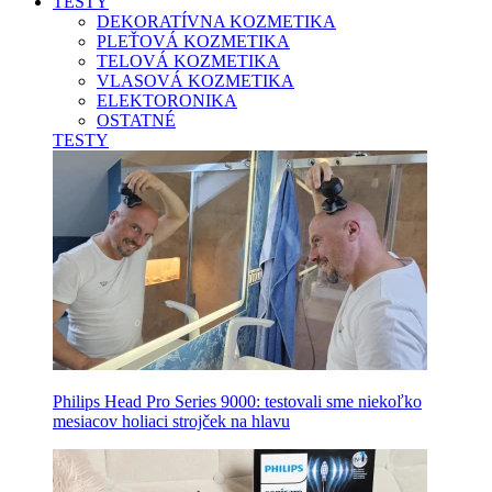
TESTY
DEKORATÍVNA KOZMETIKA
PLEŤOVÁ KOZMETIKA
TELOVÁ KOZMETIKA
VLASOVÁ KOZMETIKA
ELEKTORONIKA
OSTATNÉ
TESTY
Philips Head Pro Series 9000: testovali sme niekoľko
mesiacov holiaci strojček na hlavu