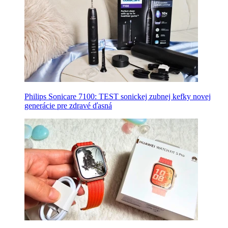
Philips Sonicare 7100: TEST sonickej zubnej kefky novej
generácie pre zdravé ďasná