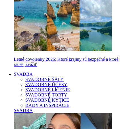
Letné dovolenky 2026: Ktoré krajiny sú bezpečné a ktoré
radšej zvážiť
SVADBA
SVADOBNÉ ŠATY
SVADOBNÉ ÚČESY
SVADOBNÉ LÍČENIE
SVADOBNÉ TORTY
SVADOBNÉ KYTICE
RADY A INŠPIRÁCIE
SVADBA