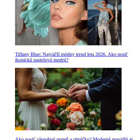
Tiffany Blue: Najväčší módny trend leta 2026. Ako nosiť
ikonickú pastelovú modrú?
Ako nosiť zásnubný prsteň a obrúčku? Moderné pravidlá aj