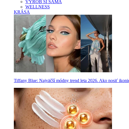
VYROB SI SAMA
WELLNESS
KRÁSA
Tiffany Blue: Najväčší módny trend leta 2026. Ako nosiť ikon