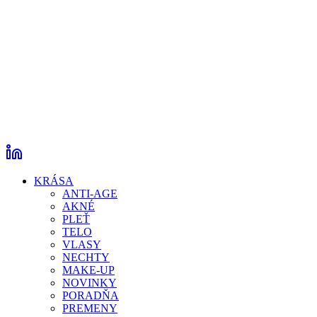
KRÁSA
ANTI-AGE
AKNÉ
PLEŤ
TELO
VLASY
NECHTY
MAKE-UP
NOVINKY
PORADŇA
PREMENY