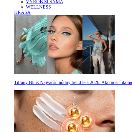
VYROB SI SAMA
WELLNESS
KRÁSA
Tiffany Blue: Najväčší módny trend leta 2026. Ako nosiť ikon