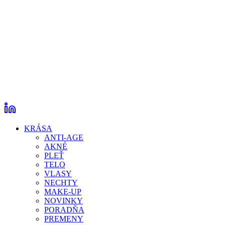
KRÁSA
ANTI-AGE
AKNÉ
PLEŤ
TELO
VLASY
NECHTY
MAKE-UP
NOVINKY
PORADŇA
PREMENY