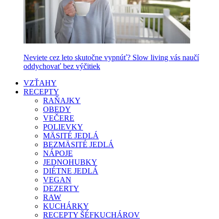
Neviete cez leto skutočne vypnúť? Slow living vás naučí
oddychovať bez výčitiek
VZŤAHY
RECEPTY
RAŇAJKY
OBEDY
VEČERE
POLIEVKY
MÄSITÉ JEDLÁ
BEZMÄSITÉ JEDLÁ
NÁPOJE
JEDNOHUBKY
DIÉTNE JEDLÁ
VEGAN
DEZERTY
RAW
KUCHÁRKY
RECEPTY ŠÉFKUCHÁROV