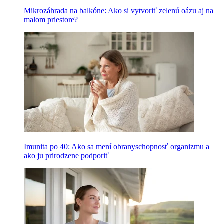
Mikrozáhrada na balkóne: Ako si vytvoriť zelenú oázu aj na
malom priestore?
Imunita po 40: Ako sa mení obranyschopnosť organizmu a
ako ju prirodzene podporiť