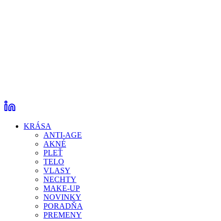
KRÁSA
ANTI-AGE
AKNÉ
PLEŤ
TELO
VLASY
NECHTY
MAKE-UP
NOVINKY
PORADŇA
PREMENY