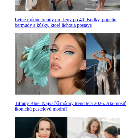
Letné módne trendy pre ženy po 40: Bodky, popelín,
bermudy a kúsky, ktoré lichotia postave
Tiffany Blue: Najväčší módny trend leta 2026. Ako nosiť
ikonickú pastelovú modrú?