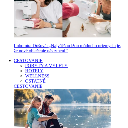
Ľubomíra Dóšová: „Najväčšou lžou módneho priemyslu je,
že nové oblečenie nás zmení.“
CESTOVANIE
POBYTY A VÝLETY
HOTELY
WELLNESS
OSTATNÉ
CESTOVANIE