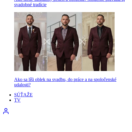
svadobné tradície
Ako sa líši oblek na svadbu, do práce a na spoločenské
udalosti?
SÚŤAŽE
TV