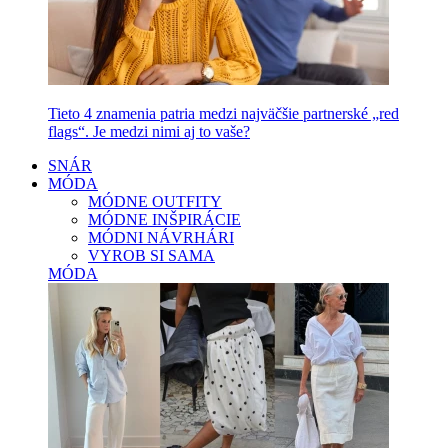
Tieto 4 znamenia patria medzi najväčšie partnerské „red
flags“. Je medzi nimi aj to vaše?
SNÁR
MÓDA
MÓDNE OUTFITY
MÓDNE INŠPIRÁCIE
MÓDNI NÁVRHÁRI
VYROB SI SAMA
MÓDA