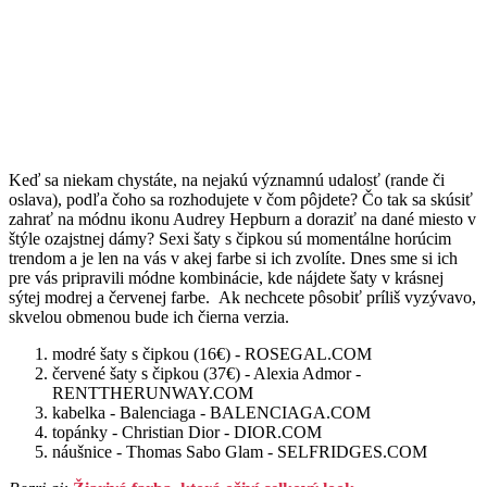
Keď sa niekam chystáte, na nejakú významnú udalosť (rande či
oslava), podľa čoho sa rozhodujete v čom pôjdete? Čo tak sa skúsiť
zahrať na módnu ikonu Audrey Hepburn a doraziť na dané miesto v
štýle ozajstnej dámy? Sexi šaty s čipkou sú momentálne horúcim
trendom a je len na vás v akej farbe si ich zvolíte. Dnes sme si ich
pre vás pripravili módne kombinácie, kde nájdete šaty v krásnej
sýtej modrej a červenej farbe. Ak nechcete pôsobiť príliš vyzývavo,
skvelou obmenou bude ich čierna verzia.
modré šaty s čipkou (16€) - ROSEGAL.COM
červené šaty s čipkou (37€) - Alexia Admor -
RENTTHERUNWAY.COM
kabelka - Balenciaga - BALENCIAGA.COM
topánky - Christian Dior - DIOR.COM
náušnice - Thomas Sabo Glam - SELFRIDGES.COM