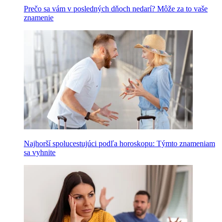
Prečo sa vám v posledných dňoch nedarí? Môže za to vaše
znamenie
Najhorší spolucestujúci podľa horoskopu: Týmto znameniam
sa vyhnite