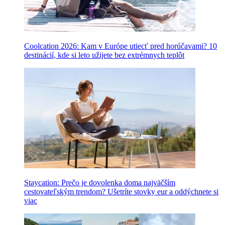
Coolcation 2026: Kam v Európe utiecť pred horúčavami? 10
destinácií, kde si leto užijete bez extrémnych teplôt
Staycation: Prečo je dovolenka doma najväčším
cestovateľským trendom? Ušetríte stovky eur a oddýchnete si
viac