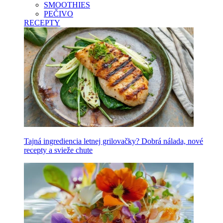
SMOOTHIES
PEČIVO
RECEPTY
Tajná ingrediencia letnej grilovačky? Dobrá nálada, nové
recepty a svieže chute