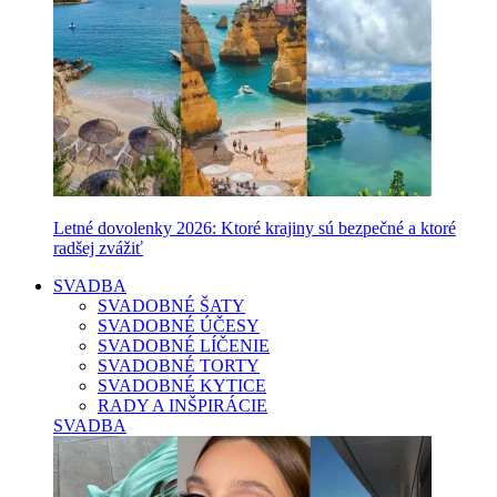
Letné dovolenky 2026: Ktoré krajiny sú bezpečné a ktoré
radšej zvážiť
SVADBA
SVADOBNÉ ŠATY
SVADOBNÉ ÚČESY
SVADOBNÉ LÍČENIE
SVADOBNÉ TORTY
SVADOBNÉ KYTICE
RADY A INŠPIRÁCIE
SVADBA