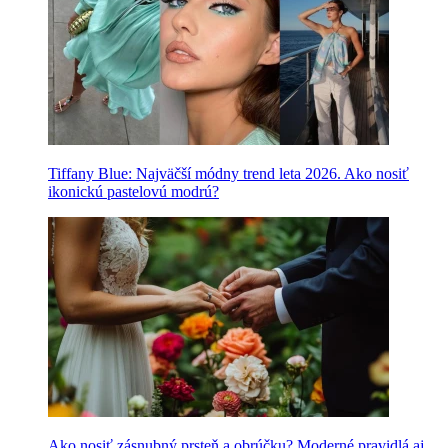
Tiffany Blue: Najväčší módny trend leta 2026. Ako nosiť
ikonickú pastelovú modrú?
Ako nosiť zásnubný prsteň a obrúčku? Moderné pravidlá aj