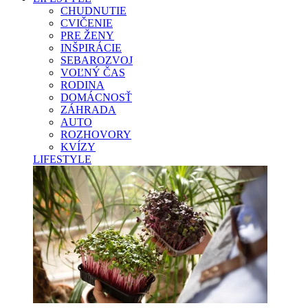
CHUDNUTIE
CVIČENIE
PRE ŽENY
INŠPIRÁCIE
SEBAROZVOJ
VOĽNÝ ČAS
RODINA
DOMÁCNOSŤ
ZÁHRADA
AUTO
ROZHOVORY
KVÍZY
LIFESTYLE