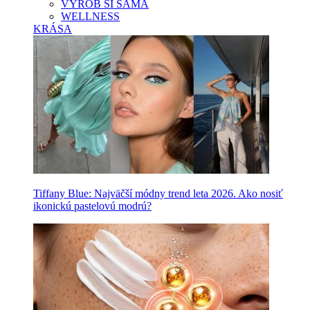
VYROB SI SAMA
WELLNESS
KRÁSA
Tiffany Blue: Najväčší módny trend leta 2026. Ako nosiť
ikonickú pastelovú modrú?