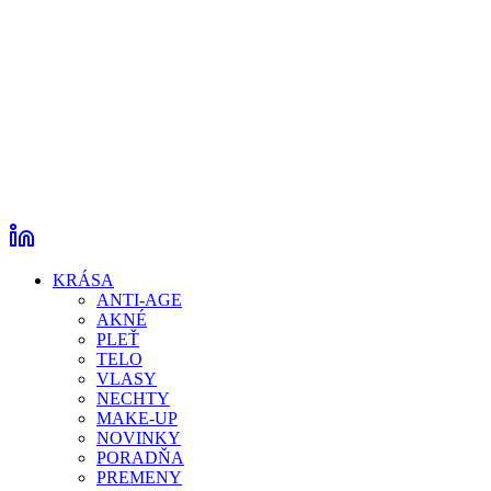
KRÁSA
ANTI-AGE
AKNÉ
PLEŤ
TELO
VLASY
NECHTY
MAKE-UP
NOVINKY
PORADŇA
PREMENY