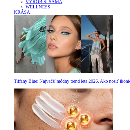
VYROB SI SAMA
WELLNESS
KRÁSA
Tiffany Blue: Najväčší módny trend leta 2026. Ako nosiť ikon