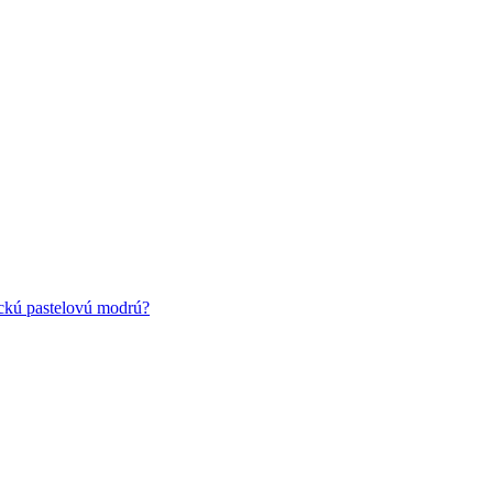
ickú pastelovú modrú?