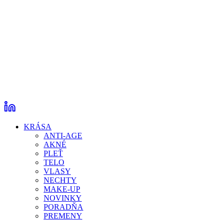
KRÁSA
ANTI-AGE
AKNÉ
PLEŤ
TELO
VLASY
NECHTY
MAKE-UP
NOVINKY
PORADŇA
PREMENY