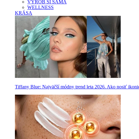
VYROB SI SAMA
WELLNESS
KRÁSA
Tiffany Blue: Najväčší módny trend leta 2026. Ako nosiť ikon