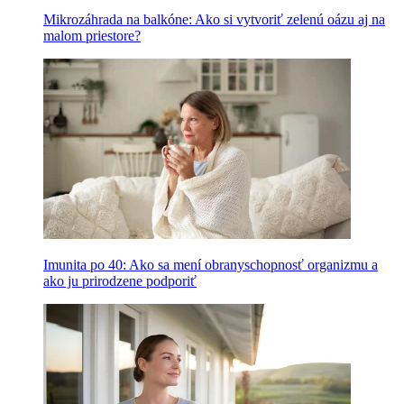
Mikrozáhrada na balkóne: Ako si vytvoriť zelenú oázu aj na
malom priestore?
Imunita po 40: Ako sa mení obranyschopnosť organizmu a
ako ju prirodzene podporiť