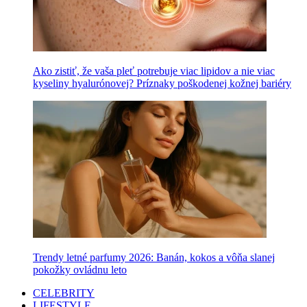
Ako zistiť, že vaša pleť potrebuje viac lipidov a nie viac
kyseliny hyalurónovej? Príznaky poškodenej kožnej bariéry
Trendy letné parfumy 2026: Banán, kokos a vôňa slanej
pokožky ovládnu leto
CELEBRITY
LIFESTYLE