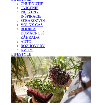
CHUDNUTIE
CVIČENIE
PRE ŽENY
INŠPIRÁCIE
SEBAROZVOJ
VOĽNÝ ČAS
RODINA
DOMÁCNOSŤ
ZÁHRADA
AUTO
ROZHOVORY
KVÍZY
LIFESTYLE