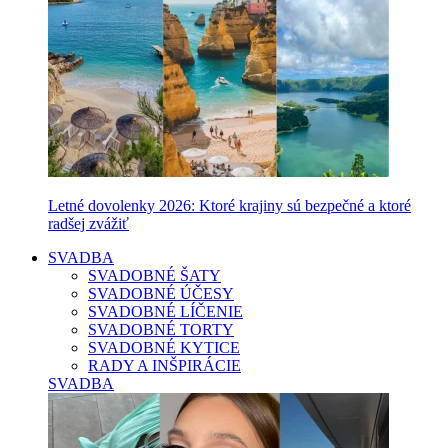
Letné dovolenky 2026: Ktoré krajiny sú bezpečné a ktoré
radšej zvážiť
SVADBA
SVADOBNÉ ŠATY
SVADOBNÉ ÚČESY
SVADOBNÉ LÍČENIE
SVADOBNÉ TORTY
SVADOBNÉ KYTICE
RADY A INŠPIRÁCIE
SVADBA