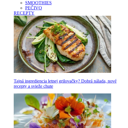
SMOOTHIES
PEČIVO
RECEPTY
Tajná ingrediencia letnej grilovačky? Dobrá nálada, nové
recepty a svieže chute