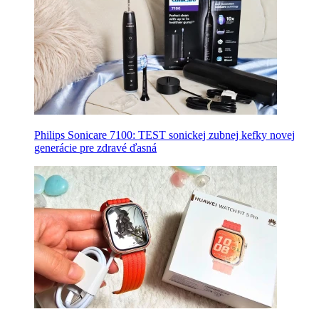
Philips Sonicare 7100: TEST sonickej zubnej kefky novej
generácie pre zdravé ďasná