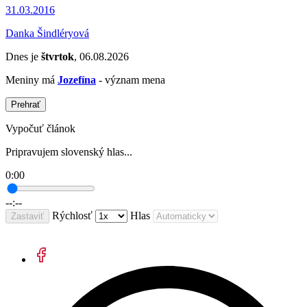
31.03.2016
Danka Šindléryová
Dnes je
štvrtok
, 06.08.2026
Meniny má
Jozefína
- význam mena
Prehrať
Vypočuť článok
Pripravujem slovenský hlas...
0:00
--:--
Rýchlosť
Hlas
Zastaviť