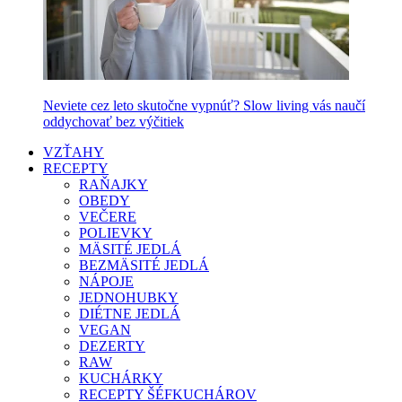
Neviete cez leto skutočne vypnúť? Slow living vás naučí
oddychovať bez výčitiek
VZŤAHY
RECEPTY
RAŇAJKY
OBEDY
VEČERE
POLIEVKY
MÄSITÉ JEDLÁ
BEZMÄSITÉ JEDLÁ
NÁPOJE
JEDNOHUBKY
DIÉTNE JEDLÁ
VEGAN
DEZERTY
RAW
KUCHÁRKY
RECEPTY ŠÉFKUCHÁROV