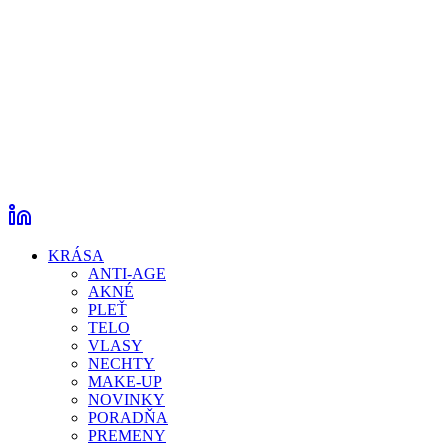
KRÁSA
ANTI-AGE
AKNÉ
PLEŤ
TELO
VLASY
NECHTY
MAKE-UP
NOVINKY
PORADŇA
PREMENY