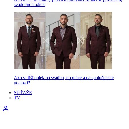
svadobné tradície
Ako sa líši oblek na svadbu, do práce a na spoločenské
udalosti?
SÚŤAŽE
TV