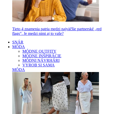
Tieto 4 znamenia patria medzi najväčšie partnerské „red
flags“. Je medzi nimi aj to vaše?
SNÁR
MÓDA
MÓDNE OUTFITY
MÓDNE INŠPIRÁCIE
MÓDNI NÁVRHÁRI
VYROB SI SAMA
MÓDA