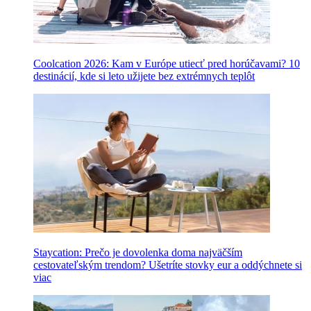
Coolcation 2026: Kam v Európe utiecť pred horúčavami? 10
destinácií, kde si leto užijete bez extrémnych teplôt
Staycation: Prečo je dovolenka doma najväčším
cestovateľským trendom? Ušetríte stovky eur a oddýchnete si
viac