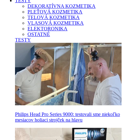
TESTY
DEKORATÍVNA KOZMETIKA
PLEŤOVÁ KOZMETIKA
TELOVÁ KOZMETIKA
VLASOVÁ KOZMETIKA
ELEKTORONIKA
OSTATNÉ
TESTY
Philips Head Pro Series 9000: testovali sme niekoľko
mesiacov holiaci strojček na hlavu