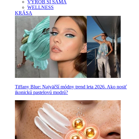
VYROB SI SAMA
WELLNESS
KRÁSA
Tiffany Blue: Najväčší módny trend leta 2026. Ako nosiť
ikonickú pastelovú modrú?