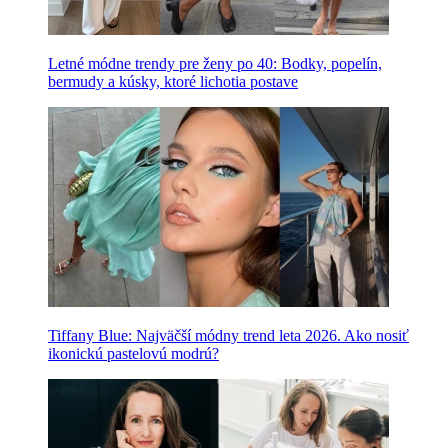
Letné módne trendy pre ženy po 40: Bodky, popelín,
bermudy a kúsky, ktoré lichotia postave
Tiffany Blue: Najväčší módny trend leta 2026. Ako nosiť
ikonickú pastelovú modrú?