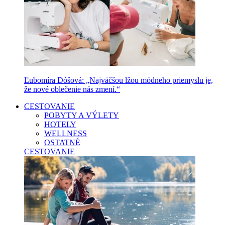
Ľubomíra Dóšová: „Najväčšou lžou módneho priemyslu je,
že nové oblečenie nás zmení.“
CESTOVANIE
POBYTY A VÝLETY
HOTELY
WELLNESS
OSTATNÉ
CESTOVANIE