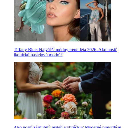
Tiffany Blue: Najväčší módny trend leta 2026. Ako nosiť
ikonickú pastelovú modrú?
Ako nosiť zásnubný prsteň a obrúčku? Moderné pravidlá aj