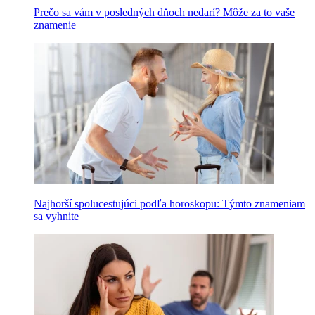
Prečo sa vám v posledných dňoch nedarí? Môže za to vaše
znamenie
Najhorší spolucestujúci podľa horoskopu: Týmto znameniam
sa vyhnite