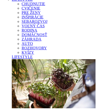
CHUDNUTIE
CVIČENIE
PRE ŽENY
INŠPIRÁCIE
SEBAROZVOJ
VOĽNÝ ČAS
RODINA
DOMÁCNOSŤ
ZÁHRADA
AUTO
ROZHOVORY
KVÍZY
LIFESTYLE