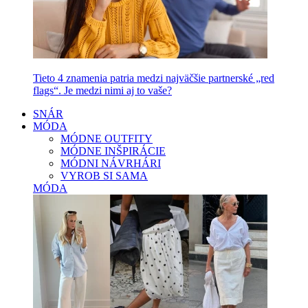
Tieto 4 znamenia patria medzi najväčšie partnerské „red
flags“. Je medzi nimi aj to vaše?
SNÁR
MÓDA
MÓDNE OUTFITY
MÓDNE INŠPIRÁCIE
MÓDNI NÁVRHÁRI
VYROB SI SAMA
MÓDA