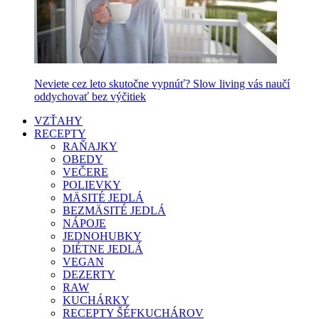
Neviete cez leto skutočne vypnúť? Slow living vás naučí
oddychovať bez výčitiek
VZŤAHY
RECEPTY
RAŇAJKY
OBEDY
VEČERE
POLIEVKY
MÄSITÉ JEDLÁ
BEZMÄSITÉ JEDLÁ
NÁPOJE
JEDNOHUBKY
DIÉTNE JEDLÁ
VEGAN
DEZERTY
RAW
KUCHÁRKY
RECEPTY ŠÉFKUCHÁROV