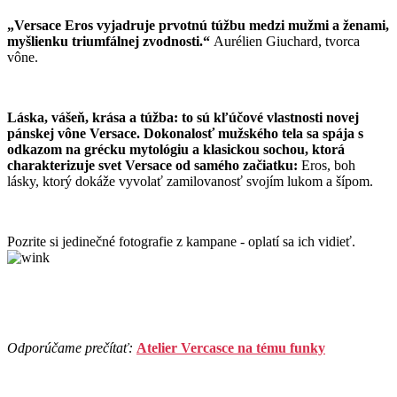
„Versace Eros vyjadruje prvotnú túžbu medzi mužmi a ženami,
myšlienku triumfálnej zvodnosti.“
Aurélien Giuchard, tvorca
vône.
Láska, vášeň, krása a túžba: to sú kľúčové vlastnosti novej
pánskej vône Versace. Dokonalosť mužského tela sa spája s
odkazom na grécku mytológiu a klasickou sochou, ktorá
charakterizuje svet Versace od samého začiatku:
Eros, boh
lásky, ktorý dokáže vyvolať zamilovanosť svojím lukom a šípom.
Pozrite si jedinečné fotografie z kampane - oplatí sa ich vidieť.
Odporúčame prečítať:
Atelier Vercasce na tému funky