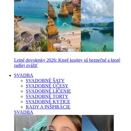
Letné dovolenky 2026: Ktoré krajiny sú bezpečné a ktoré
radšej zvážiť
SVADBA
SVADOBNÉ ŠATY
SVADOBNÉ ÚČESY
SVADOBNÉ LÍČENIE
SVADOBNÉ TORTY
SVADOBNÉ KYTICE
RADY A INŠPIRÁCIE
SVADBA