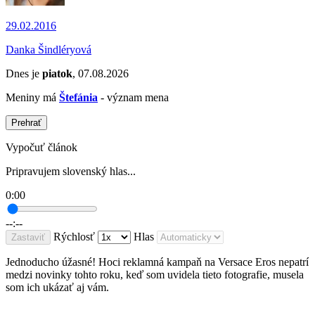
29.02.2016
Danka Šindléryová
Dnes je
piatok
, 07.08.2026
Meniny má
Štefánia
- význam mena
Prehrať
Vypočuť článok
Pripravujem slovenský hlas...
0:00
--:--
Rýchlosť
Hlas
Zastaviť
Jednoducho úžasné! Hoci reklamná kampaň na Versace Eros nepatrí
medzi novinky tohto roku, keď som uvidela tieto fotografie, musela
som ich ukázať aj vám.