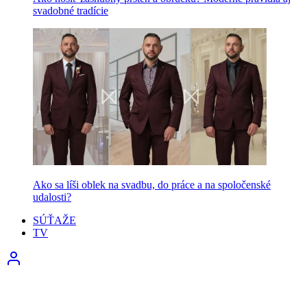
svadobné tradície
Ako sa líši oblek na svadbu, do práce a na spoločenské
udalosti?
SÚŤAŽE
TV