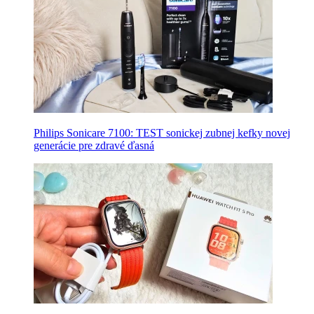
Philips Sonicare 7100: TEST sonickej zubnej kefky novej
generácie pre zdravé ďasná