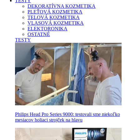
TESTY
DEKORATÍVNA KOZMETIKA
PLEŤOVÁ KOZMETIKA
TELOVÁ KOZMETIKA
VLASOVÁ KOZMETIKA
ELEKTORONIKA
OSTATNÉ
TESTY
Philips Head Pro Series 9000: testovali sme niekoľko
mesiacov holiaci strojček na hlavu