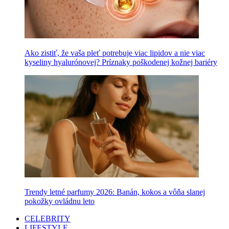
Ako zistiť, že vaša pleť potrebuje viac lipidov a nie viac
kyseliny hyalurónovej? Príznaky poškodenej kožnej bariéry
Trendy letné parfumy 2026: Banán, kokos a vôňa slanej
pokožky ovládnu leto
CELEBRITY
LIFESTYLE