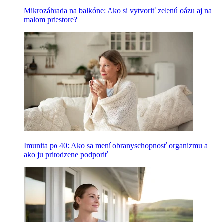
Mikrozáhrada na balkóne: Ako si vytvoriť zelenú oázu aj na
malom priestore?
Imunita po 40: Ako sa mení obranyschopnosť organizmu a
ako ju prirodzene podporiť