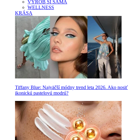
VYROB SI SAMA
WELLNESS
KRÁSA
Tiffany Blue: Najväčší módny trend leta 2026. Ako nosiť
ikonickú pastelovú modrú?