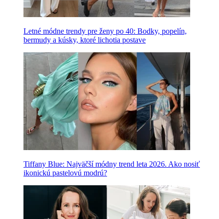
Letné módne trendy pre ženy po 40: Bodky, popelín,
bermudy a kúsky, ktoré lichotia postave
Tiffany Blue: Najväčší módny trend leta 2026. Ako nosiť
ikonickú pastelovú modrú?