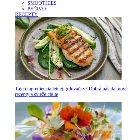
SMOOTHIES
PEČIVO
RECEPTY
Tajná ingrediencia letnej grilovačky? Dobrá nálada, nové
recepty a svieže chute