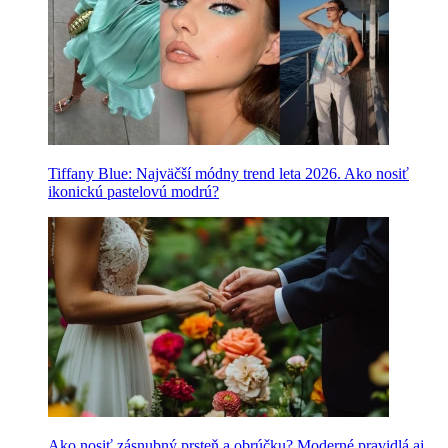
Tiffany Blue: Najväčší módny trend leta 2026. Ako nosiť
ikonickú pastelovú modrú?
Ako nosiť zásnubný prsteň a obrúčku? Moderné pravidlá aj