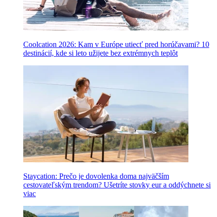
Coolcation 2026: Kam v Európe utiecť pred horúčavami? 10
destinácií, kde si leto užijete bez extrémnych teplôt
Staycation: Prečo je dovolenka doma najväčším
cestovateľským trendom? Ušetríte stovky eur a oddýchnete si
viac