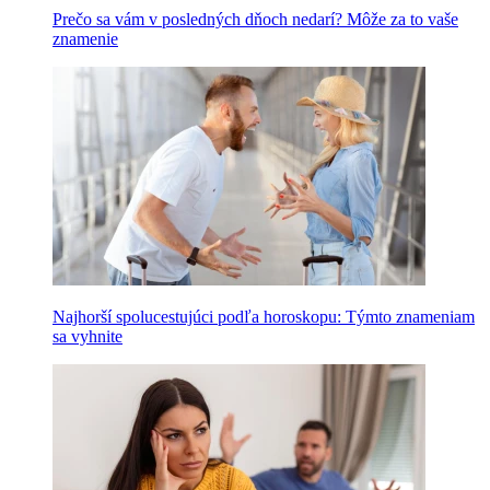
Prečo sa vám v posledných dňoch nedarí? Môže za to vaše
znamenie
Najhorší spolucestujúci podľa horoskopu: Týmto znameniam
sa vyhnite