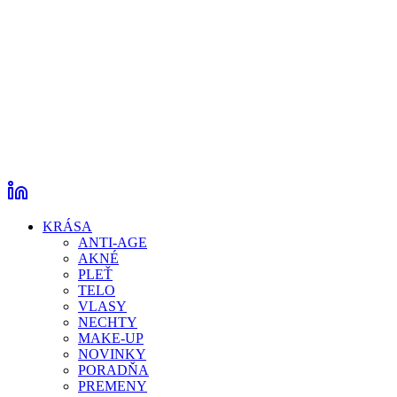
KRÁSA
ANTI-AGE
AKNÉ
PLEŤ
TELO
VLASY
NECHTY
MAKE-UP
NOVINKY
PORADŇA
PREMENY