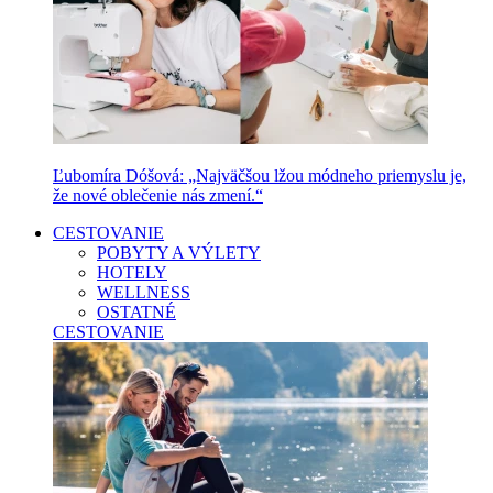
Ľubomíra Dóšová: „Najväčšou lžou módneho priemyslu je,
že nové oblečenie nás zmení.“
CESTOVANIE
POBYTY A VÝLETY
HOTELY
WELLNESS
OSTATNÉ
CESTOVANIE