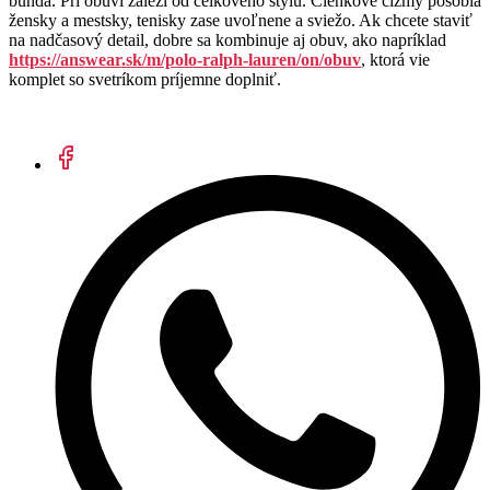
bunda. Pri obuvi záleží od celkového štýlu. Členkové čižmy pôsobia
žensky a mestsky, tenisky zase uvoľnene a sviežo. Ak chcete staviť
na nadčasový detail, dobre sa kombinuje aj obuv, ako napríklad
https://answear.sk/m/polo-ralph-lauren/on/obuv
, ktorá vie
komplet so svetríkom príjemne doplniť.