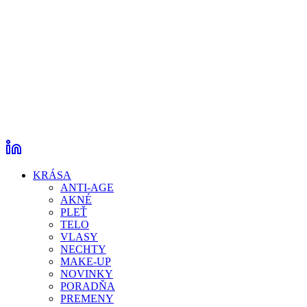
KRÁSA
ANTI-AGE
AKNÉ
PLEŤ
TELO
VLASY
NECHTY
MAKE-UP
NOVINKY
PORADŇA
PREMENY