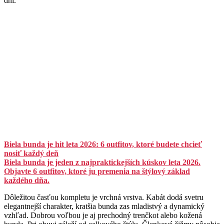
dní.
Biela bunda je hit leta 2026: 6 outfitov, ktoré budete chcieť
nosiť každý deň
Biela bunda je jeden z najpraktickejších kúskov leta 2026.
Objavte 6 outfitov, ktoré ju premenia na štýlový základ
každého dňa.
Dôležitou časťou kompletu je vrchná vrstva. Kabát dodá svetru
elegantnejší charakter, kratšia bunda zas mladistvý a dynamický
vzhľad. Dobrou voľbou je aj prechodný trenčkot alebo kožená