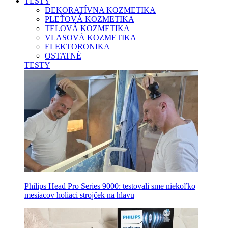
TESTY
DEKORATÍVNA KOZMETIKA
PLEŤOVÁ KOZMETIKA
TELOVÁ KOZMETIKA
VLASOVÁ KOZMETIKA
ELEKTORONIKA
OSTATNÉ
TESTY
Philips Head Pro Series 9000: testovali sme niekoľko
mesiacov holiaci strojček na hlavu