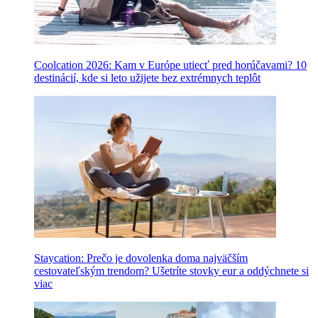
Coolcation 2026: Kam v Európe utiecť pred horúčavami? 10
destinácií, kde si leto užijete bez extrémnych teplôt
Staycation: Prečo je dovolenka doma najväčším
cestovateľským trendom? Ušetríte stovky eur a oddýchnete si
viac