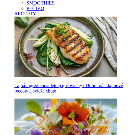
SMOOTHIES
PEČIVO
RECEPTY
Tajná ingrediencia letnej grilovačky? Dobrá nálada, nové
recepty a svieže chute