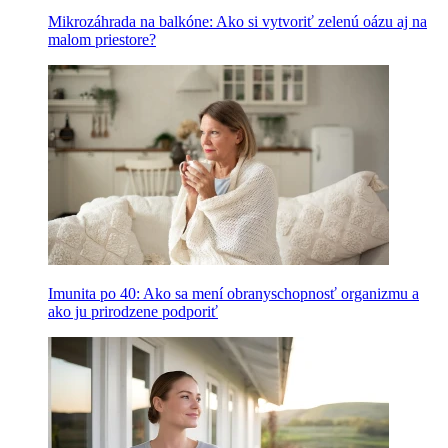
Mikrozáhrada na balkóne: Ako si vytvoriť zelenú oázu aj na
malom priestore?
Imunita po 40: Ako sa mení obranyschopnosť organizmu a
ako ju prirodzene podporiť