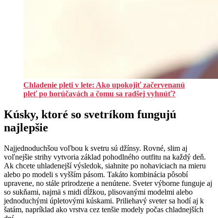
Chladenie pleti v lete: Ako upokojiť začervenanú
pleť po horúčavách a čomu sa radšej vyhnúť?
Kúsky, ktoré so svetríkom fungujú
najlepšie
Najjednoduchšou voľbou k svetru sú džínsy. Rovné, slim aj
voľnejšie strihy vytvoria základ pohodlného outfitu na každý deň.
Ak chcete uhladenejší výsledok, siahnite po nohaviciach na mieru
alebo po modeli s vyšším pásom. Takáto kombinácia pôsobí
upravene, no stále prirodzene a nenútene. Sveter výborne funguje aj
so sukňami, najmä s midi dĺžkou, plisovanými modelmi alebo
jednoduchými úpletovými kúskami. Priliehavý sveter sa hodí aj k
šatám, napríklad ako vrstva cez tenšie modely počas chladnejších