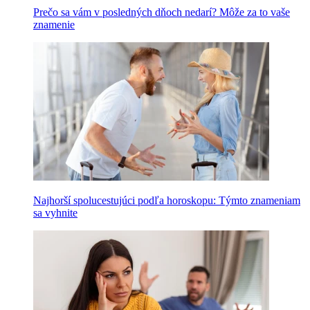
Prečo sa vám v posledných dňoch nedarí? Môže za to vaše
znamenie
Najhorší spolucestujúci podľa horoskopu: Týmto znameniam
sa vyhnite