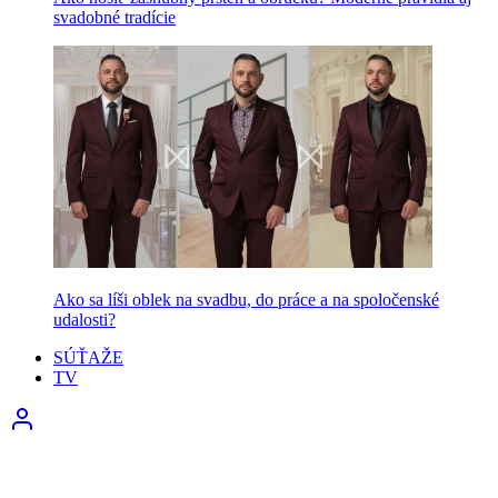
svadobné tradície
Ako sa líši oblek na svadbu, do práce a na spoločenské
udalosti?
SÚŤAŽE
TV