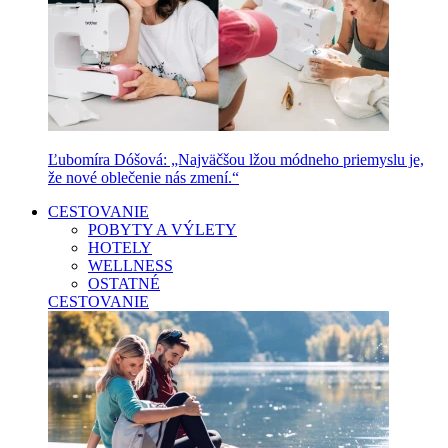
Ľubomíra Dóšová: „Najväčšou lžou módneho priemyslu je,
že nové oblečenie nás zmení.“
CESTOVANIE
POBYTY A VÝLETY
HOTELY
WELLNESS
OSTATNÉ
CESTOVANIE