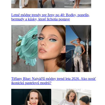
Letné módne trendy pre ženy po 40: Bodky, popelín,
bermudy a kúsky, ktoré lichotia postave
Tiffany Blue: Najväčší módny trend leta 2026. Ako nosiť
ikonickú pastelovú modrú?