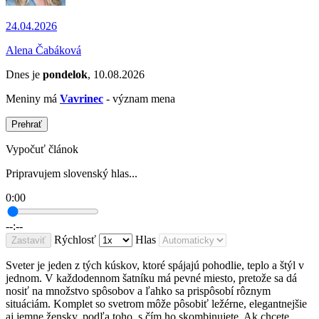
24.04.2026
Alena Čabáková
Dnes je
pondelok
, 10.08.2026
Meniny má
Vavrinec
- význam mena
Prehrať
Vypočuť článok
Pripravujem slovenský hlas...
0:00
--:--
Rýchlosť
Hlas
Zastaviť
Sveter je jeden z tých kúskov, ktoré spájajú pohodlie, teplo a štýl v
jednom. V každodennom šatníku má pevné miesto, pretože sa dá
nosiť na množstvo spôsobov a ľahko sa prispôsobí rôznym
situáciám. Komplet so svetrom môže pôsobiť ležérne, elegantnejšie
aj jemne žensky, podľa toho, s čím ho skombinujete. Ak chcete