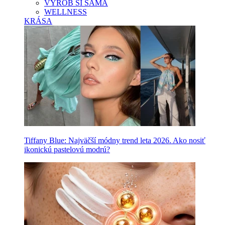
VYROB SI SAMA
WELLNESS
KRÁSA
Tiffany Blue: Najväčší módny trend leta 2026. Ako nosiť
ikonickú pastelovú modrú?