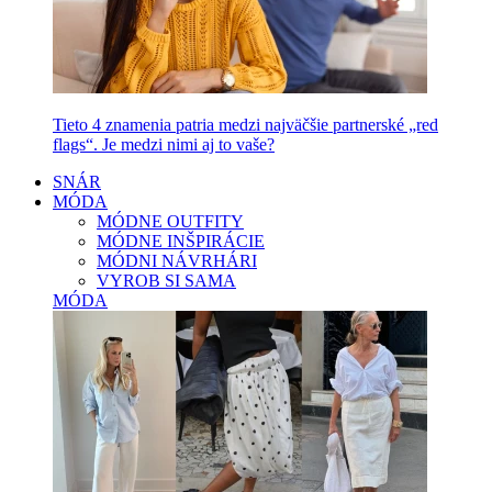
Tieto 4 znamenia patria medzi najväčšie partnerské „red
flags“. Je medzi nimi aj to vaše?
SNÁR
MÓDA
MÓDNE OUTFITY
MÓDNE INŠPIRÁCIE
MÓDNI NÁVRHÁRI
VYROB SI SAMA
MÓDA