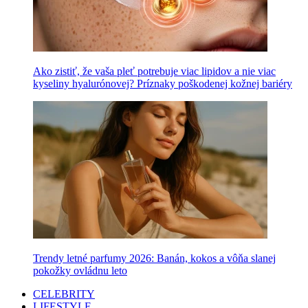
Ako zistiť, že vaša pleť potrebuje viac lipidov a nie viac
kyseliny hyalurónovej? Príznaky poškodenej kožnej bariéry
Trendy letné parfumy 2026: Banán, kokos a vôňa slanej
pokožky ovládnu leto
CELEBRITY
LIFESTYLE