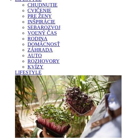
CHUDNUTIE
CVIČENIE
PRE ŽENY
INŠPIRÁCIE
SEBAROZVOJ
VOĽNÝ ČAS
RODINA
DOMÁCNOSŤ
ZÁHRADA
AUTO
ROZHOVORY
KVÍZY
LIFESTYLE