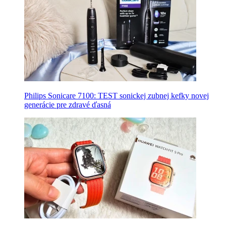
Philips Sonicare 7100: TEST sonickej zubnej kefky novej
generácie pre zdravé ďasná