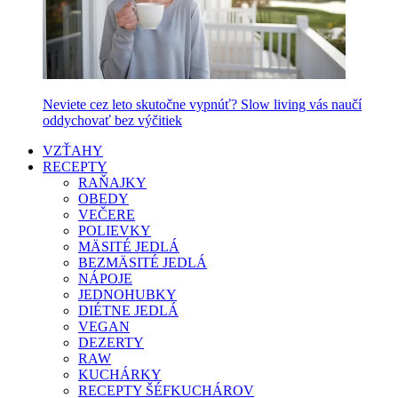
Neviete cez leto skutočne vypnúť? Slow living vás naučí
oddychovať bez výčitiek
VZŤAHY
RECEPTY
RAŇAJKY
OBEDY
VEČERE
POLIEVKY
MÄSITÉ JEDLÁ
BEZMÄSITÉ JEDLÁ
NÁPOJE
JEDNOHUBKY
DIÉTNE JEDLÁ
VEGAN
DEZERTY
RAW
KUCHÁRKY
RECEPTY ŠÉFKUCHÁROV