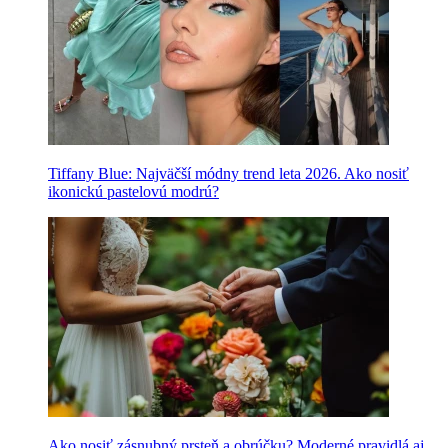
Tiffany Blue: Najväčší módny trend leta 2026. Ako nosiť
ikonickú pastelovú modrú?
Ako nosiť zásnubný prsteň a obrúčku? Moderné pravidlá aj