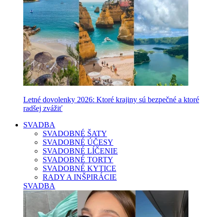
Letné dovolenky 2026: Ktoré krajiny sú bezpečné a ktoré
radšej zvážiť
SVADBA
SVADOBNÉ ŠATY
SVADOBNÉ ÚČESY
SVADOBNÉ LÍČENIE
SVADOBNÉ TORTY
SVADOBNÉ KYTICE
RADY A INŠPIRÁCIE
SVADBA