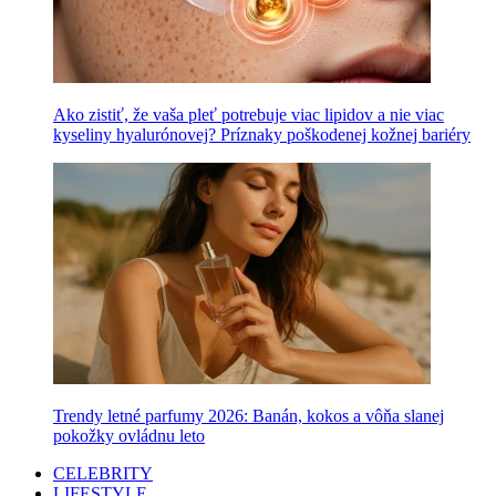
Ako zistiť, že vaša pleť potrebuje viac lipidov a nie viac
kyseliny hyalurónovej? Príznaky poškodenej kožnej bariéry
Trendy letné parfumy 2026: Banán, kokos a vôňa slanej
pokožky ovládnu leto
CELEBRITY
LIFESTYLE