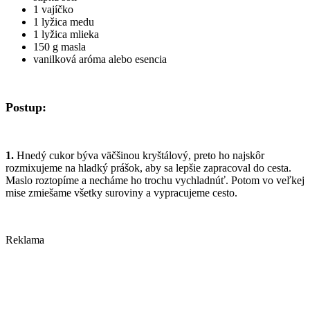
1 vajíčko
1 lyžica medu
1 lyžica mlieka
150 g masla
vanilková aróma alebo esencia
Postup:
1.
Hnedý cukor býva väčšinou kryštálový, preto ho najskôr
rozmixujeme na hladký prášok, aby sa lepšie zapracoval do cesta.
Maslo roztopíme a necháme ho trochu vychladnúť. Potom vo veľkej
mise zmiešame všetky suroviny a vypracujeme cesto.
Reklama