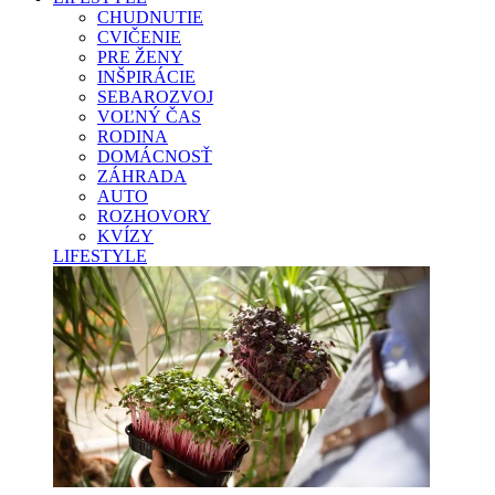
CHUDNUTIE
CVIČENIE
PRE ŽENY
INŠPIRÁCIE
SEBAROZVOJ
VOĽNÝ ČAS
RODINA
DOMÁCNOSŤ
ZÁHRADA
AUTO
ROZHOVORY
KVÍZY
LIFESTYLE