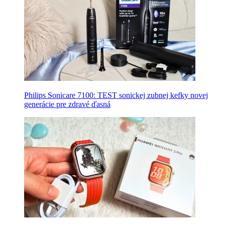
Philips Sonicare 7100: TEST sonickej zubnej kefky novej
generácie pre zdravé ďasná