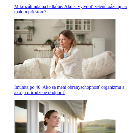
Mikrozáhrada na balkóne: Ako si vytvoriť zelenú oázu aj na
malom priestore?
Imunita po 40: Ako sa mení obranyschopnosť organizmu a
ako ju prirodzene podporiť