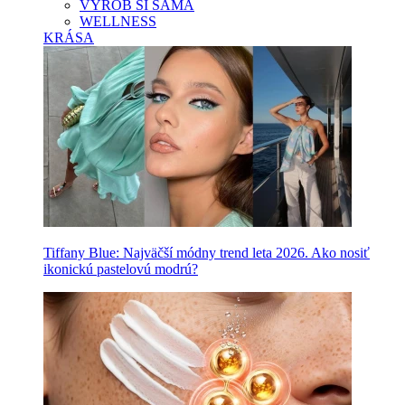
VYROB SI SAMA
WELLNESS
KRÁSA
Tiffany Blue: Najväčší módny trend leta 2026. Ako nosiť
ikonickú pastelovú modrú?