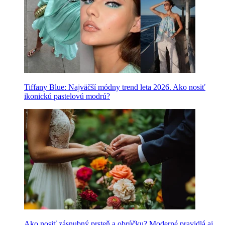
Tiffany Blue: Najväčší módny trend leta 2026. Ako nosiť
ikonickú pastelovú modrú?
Ako nosiť zásnubný prsteň a obrúčku? Moderné pravidlá aj