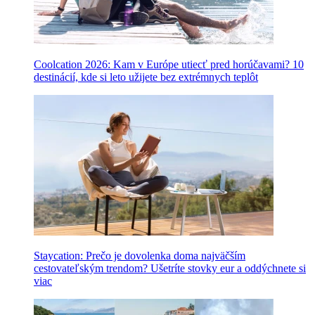
Coolcation 2026: Kam v Európe utiecť pred horúčavami? 10
destinácií, kde si leto užijete bez extrémnych teplôt
Staycation: Prečo je dovolenka doma najväčším
cestovateľským trendom? Ušetríte stovky eur a oddýchnete si
viac