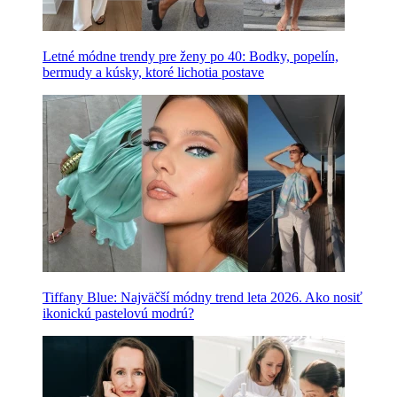
Letné módne trendy pre ženy po 40: Bodky, popelín,
bermudy a kúsky, ktoré lichotia postave
Tiffany Blue: Najväčší módny trend leta 2026. Ako nosiť
ikonickú pastelovú modrú?