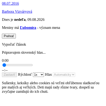
08.07.2016
Barbora Vizváryová
Dnes je
nedeľa
, 09.08.2026
Meniny má
Ľubomíra
- význam mena
Prehrať
Vypočuť článok
Pripravujem slovenský hlas...
0:00
--:--
Rýchlosť
Hlas
Zastaviť
Sušienky, keksíky alebo cookies sú veľmi obľúbenou sladkosťou
pre malých aj veľkých. Deti majú rady rôzne tvary, dospelí sa
zvyčajne zamilujú do ich chuti.