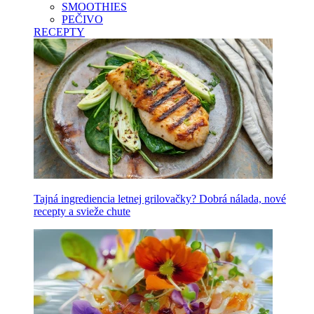
SMOOTHIES
PEČIVO
RECEPTY
Tajná ingrediencia letnej grilovačky? Dobrá nálada, nové
recepty a svieže chute