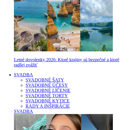
Letné dovolenky 2026: Ktoré krajiny sú bezpečné a ktoré
radšej zvážiť
SVADBA
SVADOBNÉ ŠATY
SVADOBNÉ ÚČESY
SVADOBNÉ LÍČENIE
SVADOBNÉ TORTY
SVADOBNÉ KYTICE
RADY A INŠPIRÁCIE
SVADBA