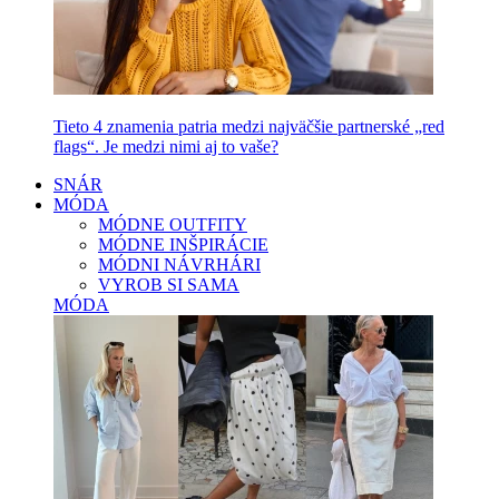
Tieto 4 znamenia patria medzi najväčšie partnerské „red
flags“. Je medzi nimi aj to vaše?
SNÁR
MÓDA
MÓDNE OUTFITY
MÓDNE INŠPIRÁCIE
MÓDNI NÁVRHÁRI
VYROB SI SAMA
MÓDA