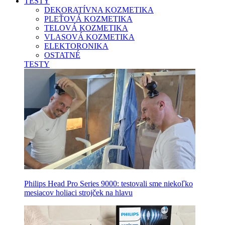
TESTY
DEKORATÍVNA KOZMETIKA
PLEŤOVÁ KOZMETIKA
TELOVÁ KOZMETIKA
VLASOVÁ KOZMETIKA
ELEKTORONIKA
OSTATNÉ
TESTY
Philips Head Pro Series 9000: testovali sme niekoľko
mesiacov holiaci strojček na hlavu