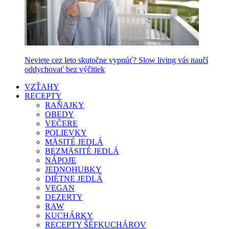
Neviete cez leto skutočne vypnúť? Slow living vás naučí
oddychovať bez výčitiek
VZŤAHY
RECEPTY
RAŇAJKY
OBEDY
VEČERE
POLIEVKY
MÄSITÉ JEDLÁ
BEZMÄSITÉ JEDLÁ
NÁPOJE
JEDNOHUBKY
DIÉTNE JEDLÁ
VEGAN
DEZERTY
RAW
KUCHÁRKY
RECEPTY ŠÉFKUCHÁROV