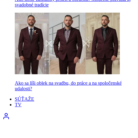
svadobné tradície
Ako sa líši oblek na svadbu, do práce a na spoločenské
udalosti?
SÚŤAŽE
TV