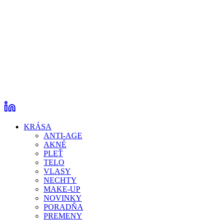
KRÁSA
ANTI-AGE
AKNÉ
PLEŤ
TELO
VLASY
NECHTY
MAKE-UP
NOVINKY
PORADŇA
PREMENY