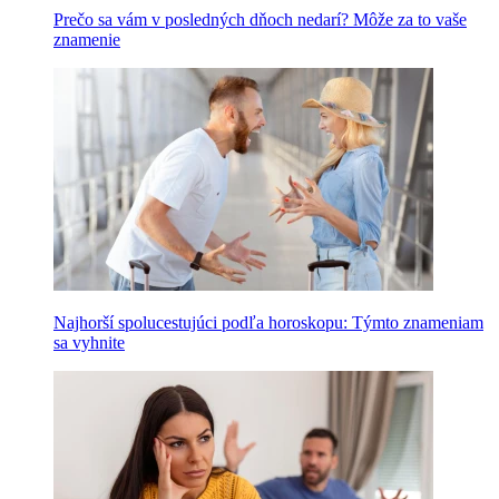
Prečo sa vám v posledných dňoch nedarí? Môže za to vaše
znamenie
Najhorší spolucestujúci podľa horoskopu: Týmto znameniam
sa vyhnite