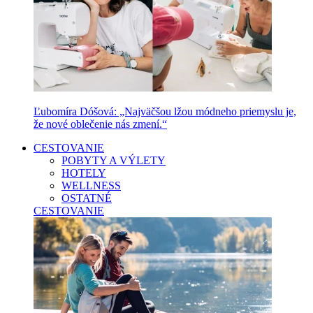
Ľubomíra Dóšová: „Najväčšou lžou módneho priemyslu je,
že nové oblečenie nás zmení.“
CESTOVANIE
POBYTY A VÝLETY
HOTELY
WELLNESS
OSTATNÉ
CESTOVANIE