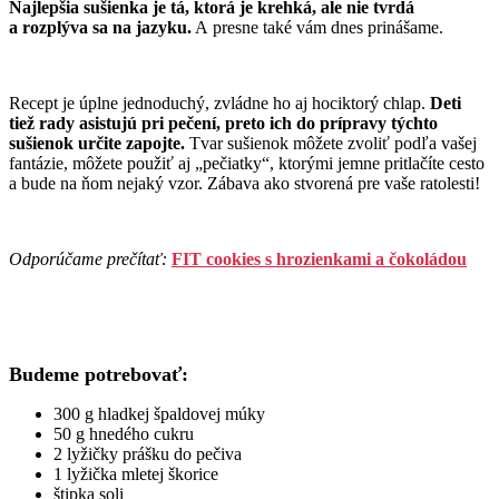
Najlepšia sušienka je tá, ktorá je krehká, ale nie tvrdá
a rozplýva sa na jazyku.
A presne také vám dnes prinášame.
Recept je úplne jednoduchý, zvládne ho aj hociktorý chlap.
Deti
tiež rady asistujú pri pečení, preto ich do prípravy týchto
sušienok určite zapojte.
Tvar sušienok môžete zvoliť podľa vašej
fantázie, môžete použiť aj „pečiatky“, ktorými jemne pritlačíte cesto
a bude na ňom nejaký vzor. Zábava ako stvorená pre vaše ratolesti!
Odporúčame prečítať:
FIT cookies s hrozienkami a čokoládou
Budeme potrebovať:
300 g hladkej špaldovej múky
50 g hnedého cukru
2 lyžičky prášku do pečiva
1 lyžička mletej škorice
štipka soli