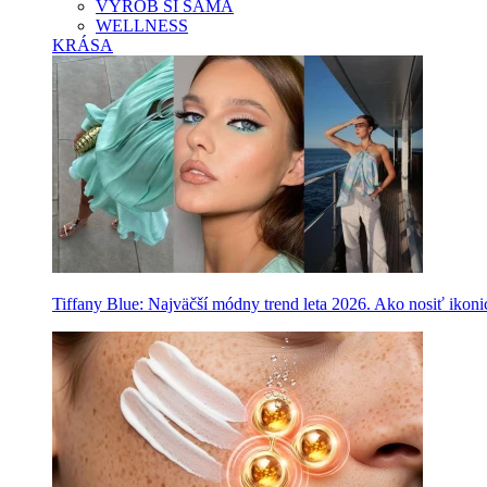
VYROB SI SAMA
WELLNESS
KRÁSA
Tiffany Blue: Najväčší módny trend leta 2026. Ako nosiť ikon