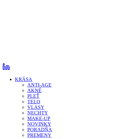
KRÁSA
ANTI-AGE
AKNÉ
PLEŤ
TELO
VLASY
NECHTY
MAKE-UP
NOVINKY
PORADŇA
PREMENY