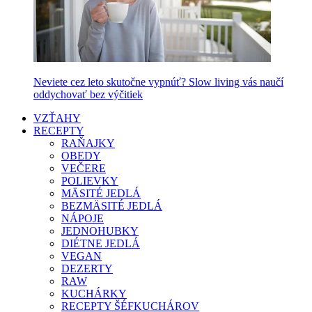
Neviete cez leto skutočne vypnúť? Slow living vás naučí
oddychovať bez výčitiek
VZŤAHY
RECEPTY
RAŇAJKY
OBEDY
VEČERE
POLIEVKY
MÄSITÉ JEDLÁ
BEZMÄSITÉ JEDLÁ
NÁPOJE
JEDNOHUBKY
DIÉTNE JEDLÁ
VEGAN
DEZERTY
RAW
KUCHÁRKY
RECEPTY ŠÉFKUCHÁROV