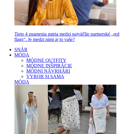
Tieto 4 znamenia patria medzi najväčšie partnerské „red
flags“. Je medzi nimi aj to vaše?
SNÁR
MÓDA
MÓDNE OUTFITY
MÓDNE INŠPIRÁCIE
MÓDNI NÁVRHÁRI
VYROB SI SAMA
MÓDA