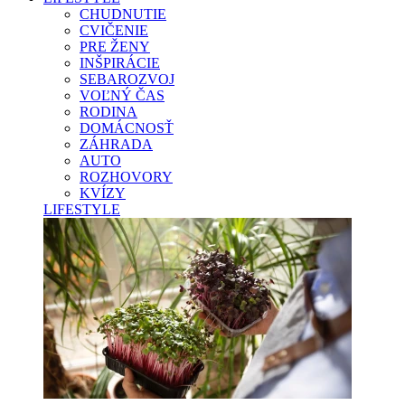
CHUDNUTIE
CVIČENIE
PRE ŽENY
INŠPIRÁCIE
SEBAROZVOJ
VOĽNÝ ČAS
RODINA
DOMÁCNOSŤ
ZÁHRADA
AUTO
ROZHOVORY
KVÍZY
LIFESTYLE