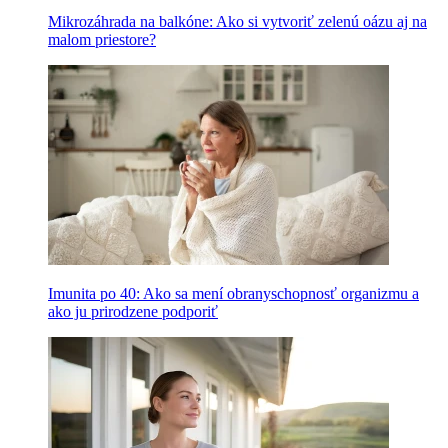
Mikrozáhrada na balkóne: Ako si vytvoriť zelenú oázu aj na
malom priestore?
Imunita po 40: Ako sa mení obranyschopnosť organizmu a
ako ju prirodzene podporiť