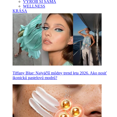
VYROB SI SAMA
WELLNESS
KRÁSA
Tiffany Blue: Najväčší módny trend leta 2026. Ako nosiť
ikonickú pastelovú modrú?