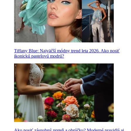
Tiffany Blue: Najväčší módny trend leta 2026. Ako nosiť
ikonickú pastelovú modrú?
Ako nosiť zásnubný prsteň a obrúčku? Moderné pravidlá aj