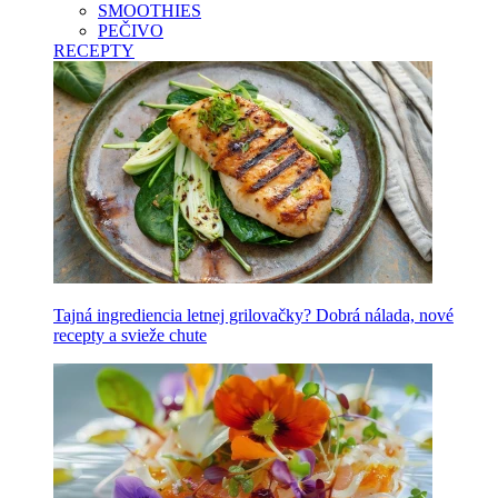
SMOOTHIES
PEČIVO
RECEPTY
Tajná ingrediencia letnej grilovačky? Dobrá nálada, nové
recepty a svieže chute