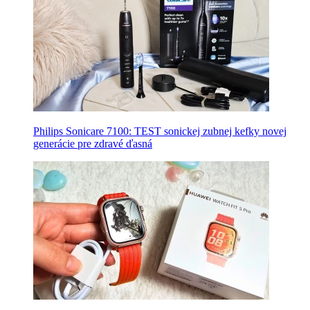
Philips Sonicare 7100: TEST sonickej zubnej kefky novej
generácie pre zdravé ďasná