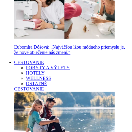
Ľubomíra Dóšová: „Najväčšou lžou módneho priemyslu je,
že nové oblečenie nás zmení.“
CESTOVANIE
POBYTY A VÝLETY
HOTELY
WELLNESS
OSTATNÉ
CESTOVANIE