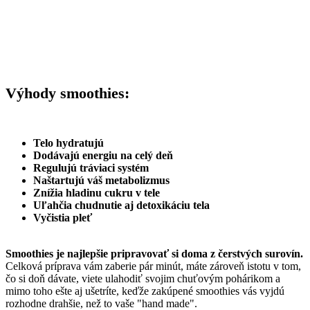
Výhody smoothies:
Telo hydratujú
Dodávajú energiu na celý deň
Regulujú tráviaci systém
Naštartujú váš metabolizmus
Znížia hladinu cukru v tele
Uľahčia chudnutie aj detoxikáciu tela
Vyčistia pleť
Smoothies je najlepšie pripravovať si doma z čerstvých surovín.
Celková príprava vám zaberie pár minút, máte zároveň istotu v tom,
čo si doň dávate, viete ulahodiť svojim chuťovým pohárikom a
mimo toho ešte aj ušetríte, keďže zakúpené smoothies vás vyjdú
rozhodne drahšie, než to vaše "hand made".