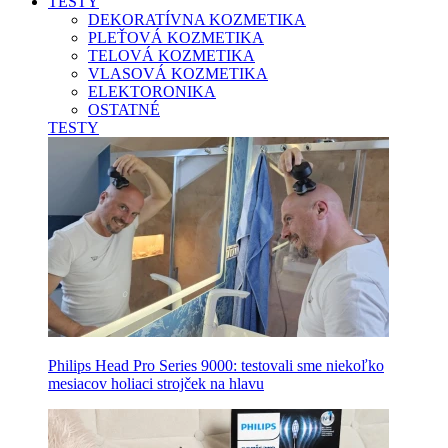
TESTY
DEKORATÍVNA KOZMETIKA
PLEŤOVÁ KOZMETIKA
TELOVÁ KOZMETIKA
VLASOVÁ KOZMETIKA
ELEKTORONIKA
OSTATNÉ
TESTY
Philips Head Pro Series 9000: testovali sme niekoľko
mesiacov holiaci strojček na hlavu