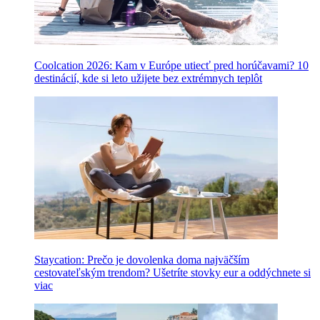
Coolcation 2026: Kam v Európe utiecť pred horúčavami? 10
destinácií, kde si leto užijete bez extrémnych teplôt
Staycation: Prečo je dovolenka doma najväčším
cestovateľským trendom? Ušetríte stovky eur a oddýchnete si
viac