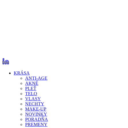
KRÁSA
ANTI-AGE
AKNÉ
PLEŤ
TELO
VLASY
NECHTY
MAKE-UP
NOVINKY
PORADŇA
PREMENY