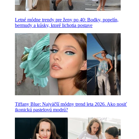
Letné módne trendy pre ženy po 40: Bodky, popelín,
bermudy a kúsky, ktoré lichotia postave
Tiffany Blue: Najväčší módny trend leta 2026. Ako nosiť
ikonickú pastelovú modrú?