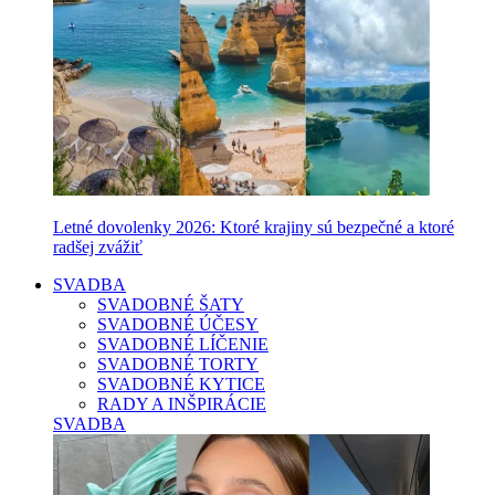
Letné dovolenky 2026: Ktoré krajiny sú bezpečné a ktoré
radšej zvážiť
SVADBA
SVADOBNÉ ŠATY
SVADOBNÉ ÚČESY
SVADOBNÉ LÍČENIE
SVADOBNÉ TORTY
SVADOBNÉ KYTICE
RADY A INŠPIRÁCIE
SVADBA