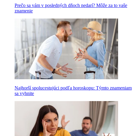
Prečo sa vám v posledných dňoch nedarí? Môže za to vaše
znamenie
Najhorší spolucestujúci podľa horoskopu: Týmto znameniam
sa vyhnite