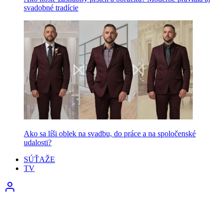
svadobné tradície
Ako sa líši oblek na svadbu, do práce a na spoločenské
udalosti?
SÚŤAŽE
TV