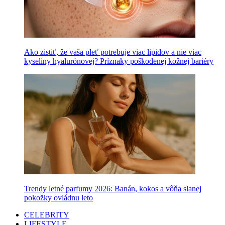
Ako zistiť, že vaša pleť potrebuje viac lipidov a nie viac
kyseliny hyalurónovej? Príznaky poškodenej kožnej bariéry
Trendy letné parfumy 2026: Banán, kokos a vôňa slanej
pokožky ovládnu leto
CELEBRITY
LIFESTYLE