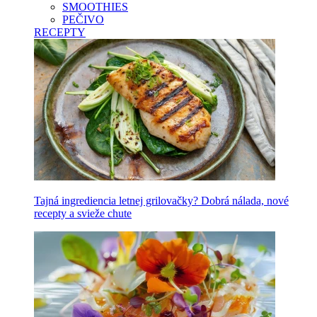
SMOOTHIES
PEČIVO
RECEPTY
Tajná ingrediencia letnej grilovačky? Dobrá nálada, nové
recepty a svieže chute