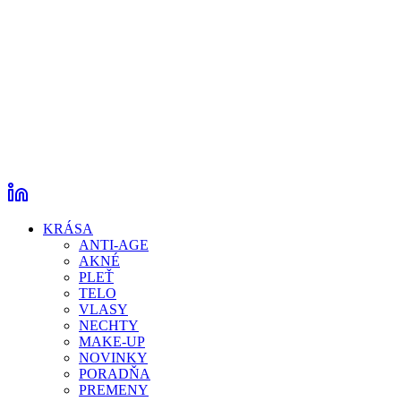
KRÁSA
ANTI-AGE
AKNÉ
PLEŤ
TELO
VLASY
NECHTY
MAKE-UP
NOVINKY
PORADŇA
PREMENY