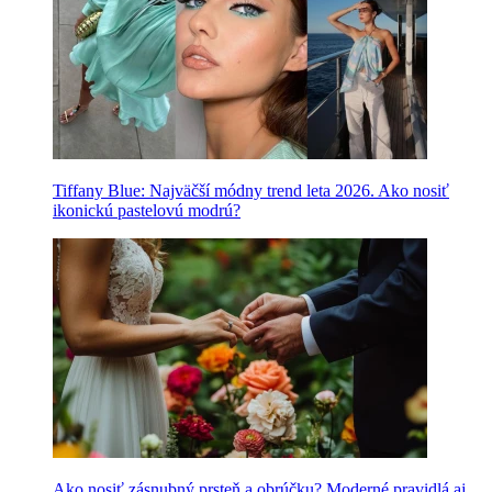
Tiffany Blue: Najväčší módny trend leta 2026. Ako nosiť
ikonickú pastelovú modrú?
Ako nosiť zásnubný prsteň a obrúčku? Moderné pravidlá aj