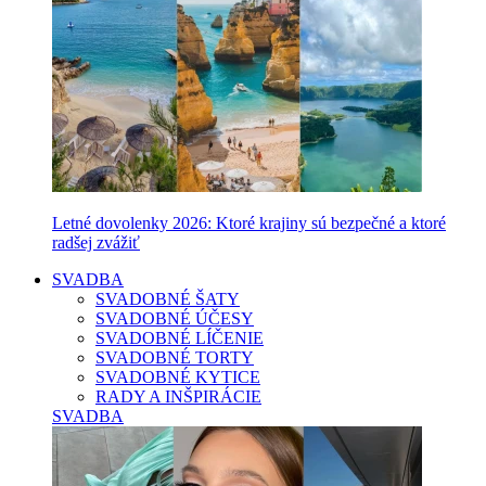
Letné dovolenky 2026: Ktoré krajiny sú bezpečné a ktoré
radšej zvážiť
SVADBA
SVADOBNÉ ŠATY
SVADOBNÉ ÚČESY
SVADOBNÉ LÍČENIE
SVADOBNÉ TORTY
SVADOBNÉ KYTICE
RADY A INŠPIRÁCIE
SVADBA