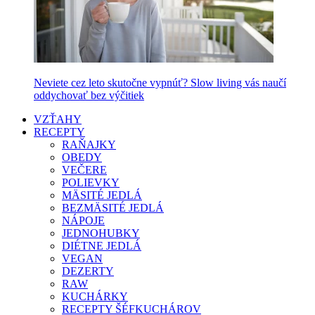
Neviete cez leto skutočne vypnúť? Slow living vás naučí
oddychovať bez výčitiek
VZŤAHY
RECEPTY
RAŇAJKY
OBEDY
VEČERE
POLIEVKY
MÄSITÉ JEDLÁ
BEZMÄSITÉ JEDLÁ
NÁPOJE
JEDNOHUBKY
DIÉTNE JEDLÁ
VEGAN
DEZERTY
RAW
KUCHÁRKY
RECEPTY ŠÉFKUCHÁROV