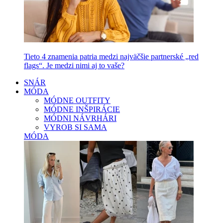
Tieto 4 znamenia patria medzi najväčšie partnerské „red
flags“. Je medzi nimi aj to vaše?
SNÁR
MÓDA
MÓDNE OUTFITY
MÓDNE INŠPIRÁCIE
MÓDNI NÁVRHÁRI
VYROB SI SAMA
MÓDA