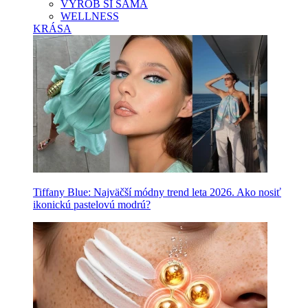
VYROB SI SAMA
WELLNESS
KRÁSA
Tiffany Blue: Najväčší módny trend leta 2026. Ako nosiť
ikonickú pastelovú modrú?