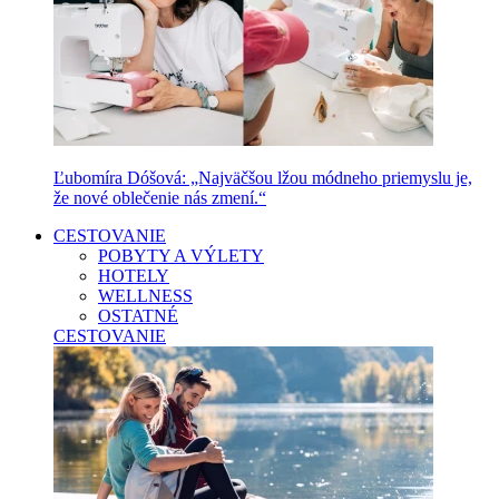
Ľubomíra Dóšová: „Najväčšou lžou módneho priemyslu je,
že nové oblečenie nás zmení.“
CESTOVANIE
POBYTY A VÝLETY
HOTELY
WELLNESS
OSTATNÉ
CESTOVANIE