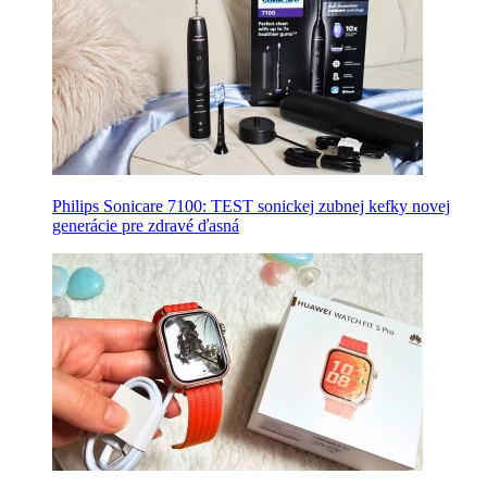
Philips Sonicare 7100: TEST sonickej zubnej kefky novej
generácie pre zdravé ďasná