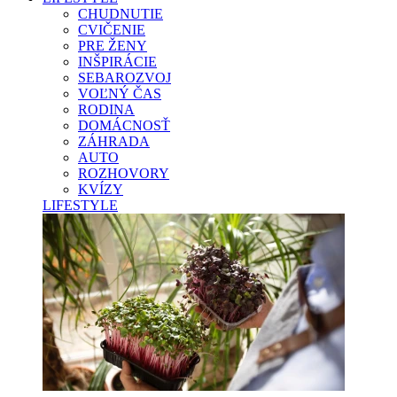
CHUDNUTIE
CVIČENIE
PRE ŽENY
INŠPIRÁCIE
SEBAROZVOJ
VOĽNÝ ČAS
RODINA
DOMÁCNOSŤ
ZÁHRADA
AUTO
ROZHOVORY
KVÍZY
LIFESTYLE