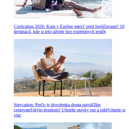
Coolcation 2026: Kam v Európe utiecť pred horúčavami? 10
destinácií, kde si leto užijete bez extrémnych teplôt
Staycation: Prečo je dovolenka doma najväčším
cestovateľským trendom? Ušetríte stovky eur a oddýchnete si
viac