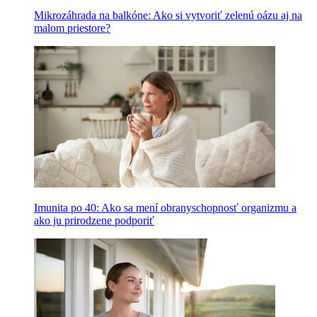
Mikrozáhrada na balkóne: Ako si vytvoriť zelenú oázu aj na
malom priestore?
Imunita po 40: Ako sa mení obranyschopnosť organizmu a
ako ju prirodzene podporiť