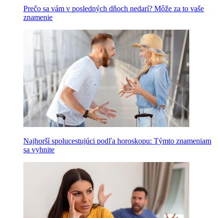
Prečo sa vám v posledných dňoch nedarí? Môže za to vaše
znamenie
Najhorší spolucestujúci podľa horoskopu: Týmto znameniam
sa vyhnite