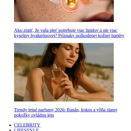
Ako zistiť, že vaša pleť potrebuje viac lipidov a nie viac
kyseliny hyalurónovej? Príznaky poškodenej kožnej bariéry
Trendy letné parfumy 2026: Banán, kokos a vôňa slanej
pokožky ovládnu leto
CELEBRITY
LIFESTYLE