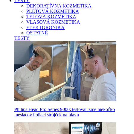
TESTY
DEKORATÍVNA KOZMETIKA
PLEŤOVÁ KOZMETIKA
TELOVÁ KOZMETIKA
VLASOVÁ KOZMETIKA
ELEKTORONIKA
OSTATNÉ
TESTY
Philips Head Pro Series 9000: testovali sme niekoľko
mesiacov holiaci strojček na hlavu