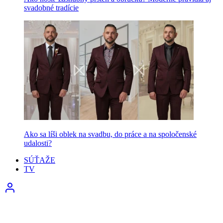
svadobné tradície
Ako sa líši oblek na svadbu, do práce a na spoločenské
udalosti?
SÚŤAŽE
TV