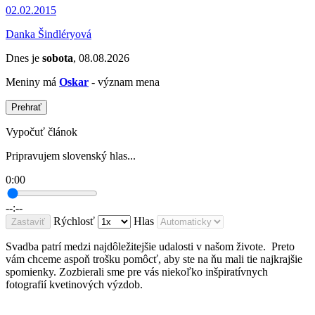
02.02.2015
Danka Šindléryová
Dnes je
sobota
, 08.08.2026
Meniny má
Oskar
- význam mena
Prehrať
Vypočuť článok
Pripravujem slovenský hlas...
0:00
--:--
Rýchlosť
Hlas
Zastaviť
Svadba patrí medzi najdôležitejšie udalosti v našom živote. Preto
vám chceme aspoň trošku pomôcť, aby ste na ňu mali tie najkrajšie
spomienky. Zozbierali sme pre vás niekoľko inšpiratívnych
fotografií kvetinových výzdob.