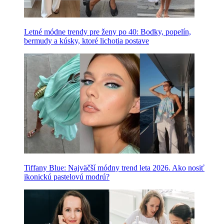
Letné módne trendy pre ženy po 40: Bodky, popelín,
bermudy a kúsky, ktoré lichotia postave
Tiffany Blue: Najväčší módny trend leta 2026. Ako nosiť
ikonickú pastelovú modrú?