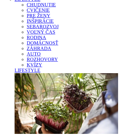
CHUDNUTIE
CVIČENIE
PRE ŽENY
INŠPIRÁCIE
SEBAROZVOJ
VOĽNÝ ČAS
RODINA
DOMÁCNOSŤ
ZÁHRADA
AUTO
ROZHOVORY
KVÍZY
LIFESTYLE