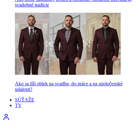
svadobné tradície
Ako sa líši oblek na svadbu, do práce a na spoločenské
udalosti?
SÚŤAŽE
TV