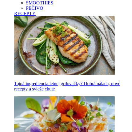
SMOOTHIES
PEČIVO
RECEPTY
Tajná ingrediencia letnej grilovačky? Dobrá nálada, nové
recepty a svieže chute