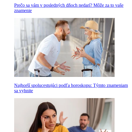
Prečo sa vám v posledných dňoch nedarí? Môže za to vaše
znamenie
Najhorší spolucestujúci podľa horoskopu: Týmto znameniam
sa vyhnite