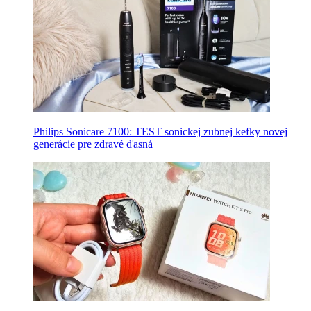
Philips Sonicare 7100: TEST sonickej zubnej kefky novej
generácie pre zdravé ďasná