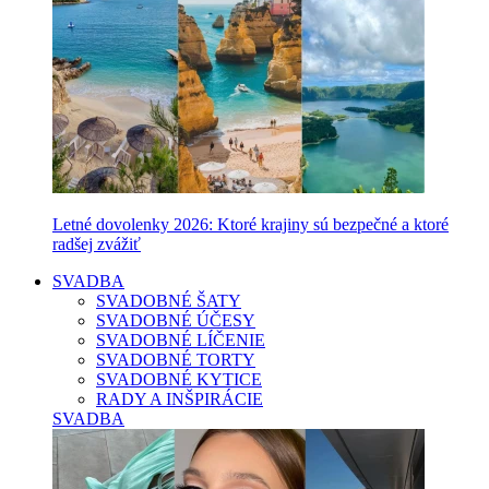
Letné dovolenky 2026: Ktoré krajiny sú bezpečné a ktoré
radšej zvážiť
SVADBA
SVADOBNÉ ŠATY
SVADOBNÉ ÚČESY
SVADOBNÉ LÍČENIE
SVADOBNÉ TORTY
SVADOBNÉ KYTICE
RADY A INŠPIRÁCIE
SVADBA