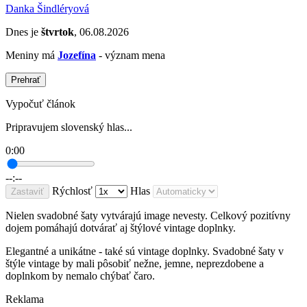
Danka Šindléryová
Dnes je
štvrtok
, 06.08.2026
Meniny má
Jozefína
- význam mena
Prehrať
Vypočuť článok
Pripravujem slovenský hlas...
0:00
--:--
Rýchlosť
Hlas
Zastaviť
Nielen svadobné šaty vytvárajú image nevesty. Celkový pozitívny
dojem pomáhajú dotvárať aj štýlové vintage doplnky.
Elegantné a unikátne - také sú vintage doplnky. Svadobné šaty v
štýle vintage by mali pôsobiť nežne, jemne, neprezdobene a
doplnkom by nemalo chýbať čaro.
Reklama