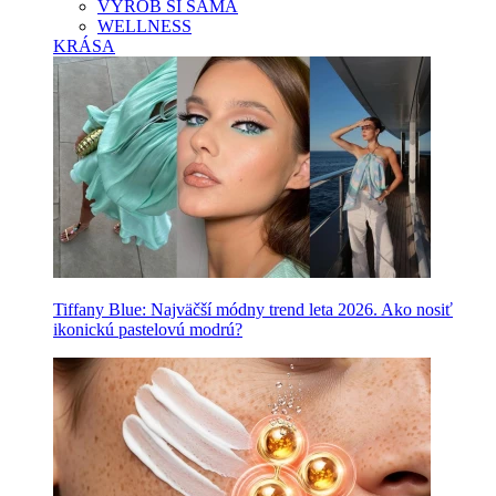
VYROB SI SAMA
WELLNESS
KRÁSA
Tiffany Blue: Najväčší módny trend leta 2026. Ako nosiť
ikonickú pastelovú modrú?