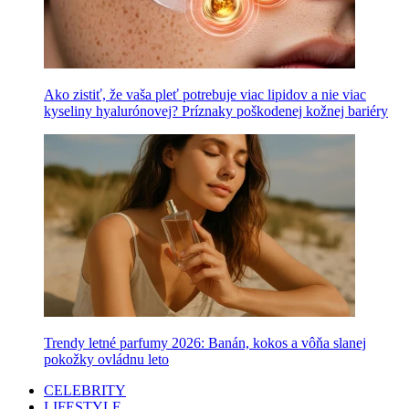
Ako zistiť, že vaša pleť potrebuje viac lipidov a nie viac
kyseliny hyalurónovej? Príznaky poškodenej kožnej bariéry
Trendy letné parfumy 2026: Banán, kokos a vôňa slanej
pokožky ovládnu leto
CELEBRITY
LIFESTYLE