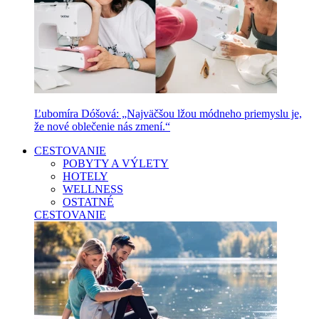
Ľubomíra Dóšová: „Najväčšou lžou módneho priemyslu je,
že nové oblečenie nás zmení.“
CESTOVANIE
POBYTY A VÝLETY
HOTELY
WELLNESS
OSTATNÉ
CESTOVANIE