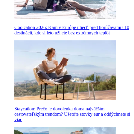
Coolcation 2026: Kam v Európe utiecť pred horúčavami? 10
destinácií, kde si leto užijete bez extrémnych teplôt
Staycation: Prečo je dovolenka doma najväčším
cestovateľským trendom? Ušetríte stovky eur a oddýchnete si
viac