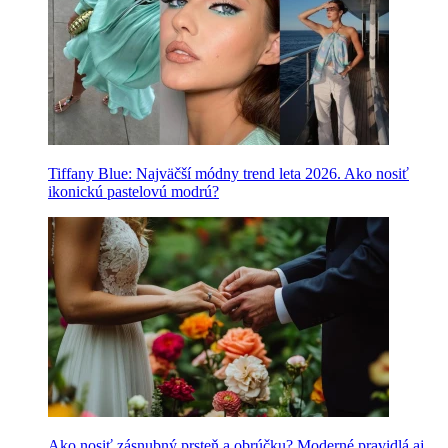
Tiffany Blue: Najväčší módny trend leta 2026. Ako nosiť
ikonickú pastelovú modrú?
Ako nosiť zásnubný prsteň a obrúčku? Moderné pravidlá aj