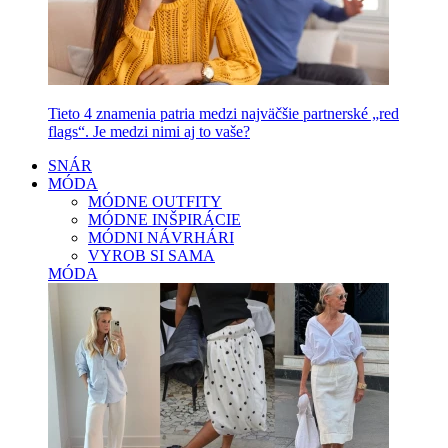
Tieto 4 znamenia patria medzi najväčšie partnerské „red
flags“. Je medzi nimi aj to vaše?
SNÁR
MÓDA
MÓDNE OUTFITY
MÓDNE INŠPIRÁCIE
MÓDNI NÁVRHÁRI
VYROB SI SAMA
MÓDA