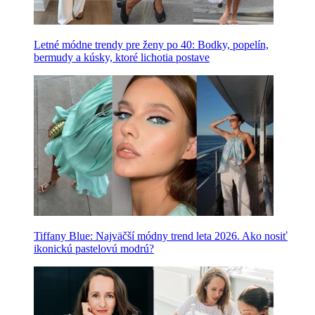
Letné módne trendy pre ženy po 40: Bodky, popelín,
bermudy a kúsky, ktoré lichotia postave
Tiffany Blue: Najväčší módny trend leta 2026. Ako nosiť
ikonickú pastelovú modrú?