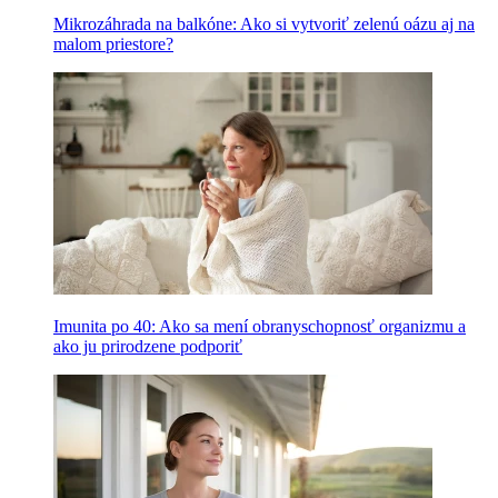
Mikrozáhrada na balkóne: Ako si vytvoriť zelenú oázu aj na
malom priestore?
Imunita po 40: Ako sa mení obranyschopnosť organizmu a
ako ju prirodzene podporiť