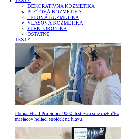
TESTY
DEKORATÍVNA KOZMETIKA
PLEŤOVÁ KOZMETIKA
TELOVÁ KOZMETIKA
VLASOVÁ KOZMETIKA
ELEKTORONIKA
OSTATNÉ
TESTY
Philips Head Pro Series 9000: testovali sme niekoľko
mesiacov holiaci strojček na hlavu