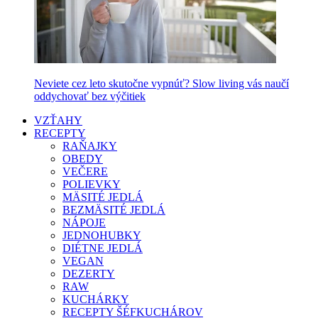
Neviete cez leto skutočne vypnúť? Slow living vás naučí
oddychovať bez výčitiek
VZŤAHY
RECEPTY
RAŇAJKY
OBEDY
VEČERE
POLIEVKY
MÄSITÉ JEDLÁ
BEZMÄSITÉ JEDLÁ
NÁPOJE
JEDNOHUBKY
DIÉTNE JEDLÁ
VEGAN
DEZERTY
RAW
KUCHÁRKY
RECEPTY ŠÉFKUCHÁROV