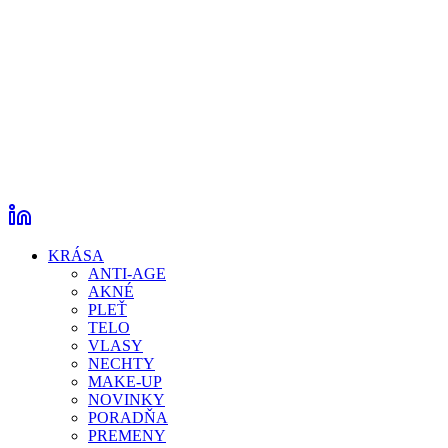
KRÁSA
ANTI-AGE
AKNÉ
PLEŤ
TELO
VLASY
NECHTY
MAKE-UP
NOVINKY
PORADŇA
PREMENY