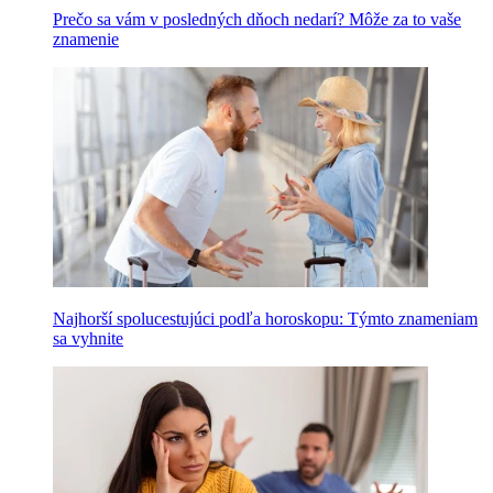
Prečo sa vám v posledných dňoch nedarí? Môže za to vaše
znamenie
Najhorší spolucestujúci podľa horoskopu: Týmto znameniam
sa vyhnite