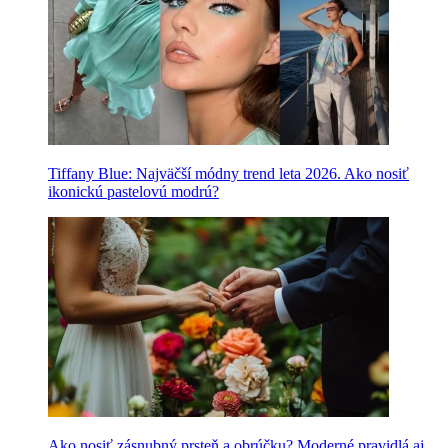
Tiffany Blue: Najväčší módny trend leta 2026. Ako nosiť
ikonickú pastelovú modrú?
Ako nosiť zásnubný prsteň a obrúčku? Moderné pravidlá aj