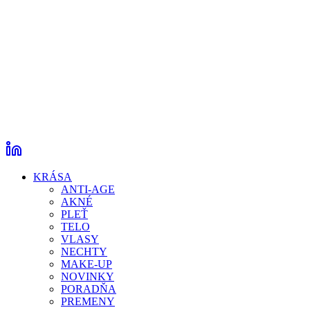
KRÁSA
ANTI-AGE
AKNÉ
PLEŤ
TELO
VLASY
NECHTY
MAKE-UP
NOVINKY
PORADŇA
PREMENY