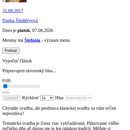
31.08.2017
Danka Šindléryová
Dnes je
piatok
, 07.08.2026
Meniny má
Štefánia
- význam mena
Prehrať
Vypočuť článok
Pripravujem slovenský hlas...
0:00
--:--
Rýchlosť
Hlas
Zastaviť
Chystáte svadbu, ale predstava klasickej svadby sa vám veľmi
nepozdáva?
Tematická svadba je čoraz viac vyhľadávaná. Plánovanie vášho
veľkého dňa už dávno nie je len otázkou tradícií. Môžete si