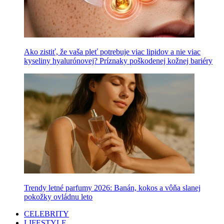
Ako zistiť, že vaša pleť potrebuje viac lipidov a nie viac
kyseliny hyalurónovej? Príznaky poškodenej kožnej bariéry
Trendy letné parfumy 2026: Banán, kokos a vôňa slanej
pokožky ovládnu leto
CELEBRITY
LIFESTYLE