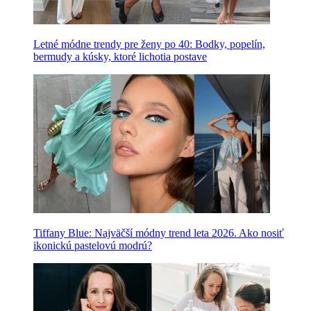
Letné módne trendy pre ženy po 40: Bodky, popelín,
bermudy a kúsky, ktoré lichotia postave
Tiffany Blue: Najväčší módny trend leta 2026. Ako nosiť
ikonickú pastelovú modrú?