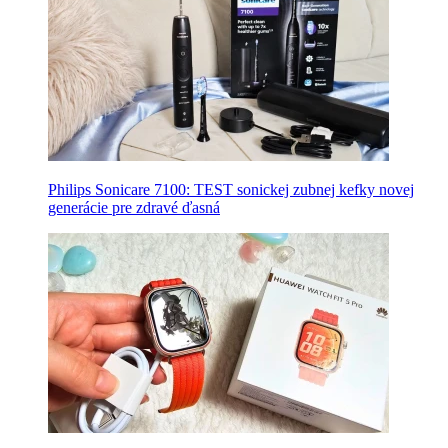
Philips Sonicare 7100: TEST sonickej zubnej kefky novej
generácie pre zdravé ďasná