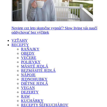
Neviete cez leto skutočne vypnúť? Slow living vás naučí
oddychovať bez výčitiek
VZŤAHY
RECEPTY
RAŇAJKY
OBEDY
VEČERE
POLIEVKY
MÄSITÉ JEDLÁ
BEZMÄSITÉ JEDLÁ
NÁPOJE
JEDNOHUBKY
DIÉTNE JEDLÁ
VEGAN
DEZERTY
RAW
KUCHÁRKY
RECEPTY ŠÉFKUCHÁROV