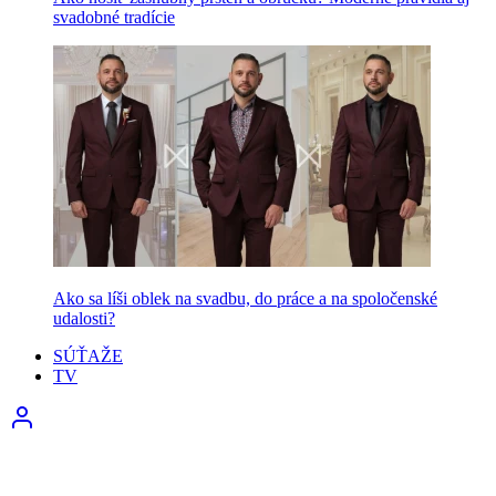
svadobné tradície
Ako sa líši oblek na svadbu, do práce a na spoločenské
udalosti?
SÚŤAŽE
TV