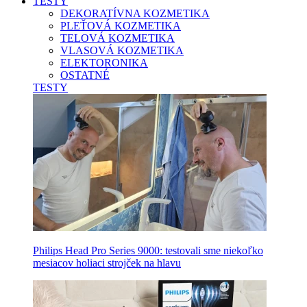
TESTY
DEKORATÍVNA KOZMETIKA
PLEŤOVÁ KOZMETIKA
TELOVÁ KOZMETIKA
VLASOVÁ KOZMETIKA
ELEKTORONIKA
OSTATNÉ
TESTY
Philips Head Pro Series 9000: testovali sme niekoľko
mesiacov holiaci strojček na hlavu