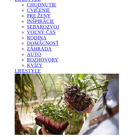
CHUDNUTIE
CVIČENIE
PRE ŽENY
INŠPIRÁCIE
SEBAROZVOJ
VOĽNÝ ČAS
RODINA
DOMÁCNOSŤ
ZÁHRADA
AUTO
ROZHOVORY
KVÍZY
LIFESTYLE