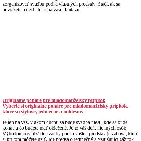
zorganizovať svadbu podľa vlastných predstáv. Stačí, ak sa
odviažete a necháte to na vašej fantázii.
Originálne poháre pre mladomanželský prípitok
Vyberte si originálne poháre pre mladomanželský prípitok,
ktoré sú štýlové, jedinečné a noblesné.
Je len na vás, v akom duchu sa bude svadba niesť, kde sa bude
konať a čo budete mať oblečené. Je to váš deň, nie iných osôb!
Výhodou organizácie svadby podľa vašich predstáv je zábava, ktorú
si pri tom môžete užiť. Ide predsa o jedinečný a vzrušujúci zážitok