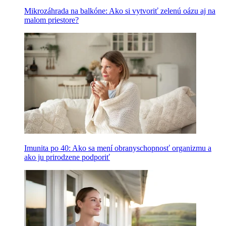
Mikrozáhrada na balkóne: Ako si vytvoriť zelenú oázu aj na
malom priestore?
Imunita po 40: Ako sa mení obranyschopnosť organizmu a
ako ju prirodzene podporiť