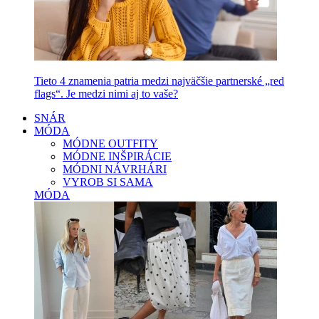
Tieto 4 znamenia patria medzi najväčšie partnerské „red
flags“. Je medzi nimi aj to vaše?
SNÁR
MÓDA
MÓDNE OUTFITY
MÓDNE INŠPIRÁCIE
MÓDNI NÁVRHÁRI
VYROB SI SAMA
MÓDA