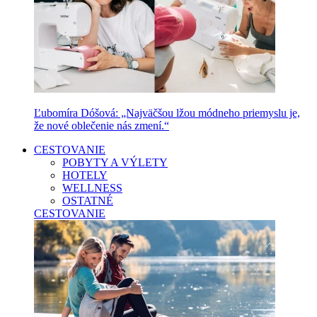
Ľubomíra Dóšová: „Najväčšou lžou módneho priemyslu je,
že nové oblečenie nás zmení.“
CESTOVANIE
POBYTY A VÝLETY
HOTELY
WELLNESS
OSTATNÉ
CESTOVANIE