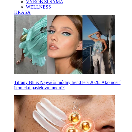
VYROB SI SAMA
WELLNESS
KRÁSA
Tiffany Blue: Najväčší módny trend leta 2026. Ako nosiť
ikonickú pastelovú modrú?