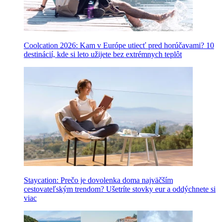
Coolcation 2026: Kam v Európe utiecť pred horúčavami? 10
destinácií, kde si leto užijete bez extrémnych teplôt
Staycation: Prečo je dovolenka doma najväčším
cestovateľským trendom? Ušetríte stovky eur a oddýchnete si
viac