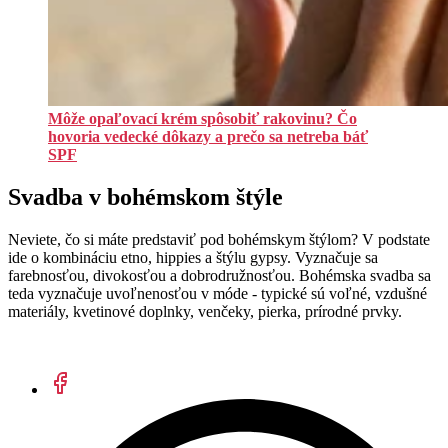
Môže opaľovací krém spôsobiť rakovinu? Čo
hovoria vedecké dôkazy a prečo sa netreba báť
SPF
Svadba v bohémskom štýle
Neviete, čo si máte predstaviť pod bohémskym štýlom? V podstate
ide o kombináciu etno, hippies a štýlu gypsy. Vyznačuje sa
farebnosťou, divokosťou a dobrodružnosťou. Bohémska svadba sa
teda vyznačuje uvoľnenosťou v móde - typické sú voľné, vzdušné
materiály, kvetinové doplnky, venčeky, pierka, prírodné prvky.