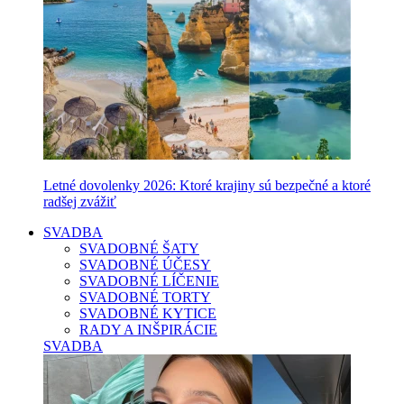
Letné dovolenky 2026: Ktoré krajiny sú bezpečné a ktoré
radšej zvážiť
SVADBA
SVADOBNÉ ŠATY
SVADOBNÉ ÚČESY
SVADOBNÉ LÍČENIE
SVADOBNÉ TORTY
SVADOBNÉ KYTICE
RADY A INŠPIRÁCIE
SVADBA