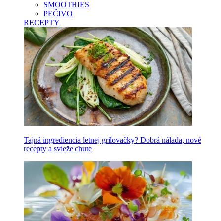
SMOOTHIES
PEČIVO
RECEPTY
Tajná ingrediencia letnej grilovačky? Dobrá nálada, nové
recepty a svieže chute