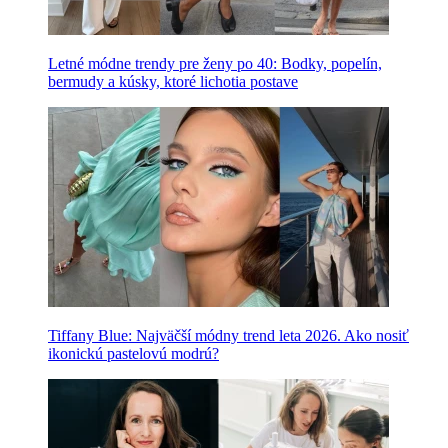
Letné módne trendy pre ženy po 40: Bodky, popelín,
bermudy a kúsky, ktoré lichotia postave
Tiffany Blue: Najväčší módny trend leta 2026. Ako nosiť
ikonickú pastelovú modrú?