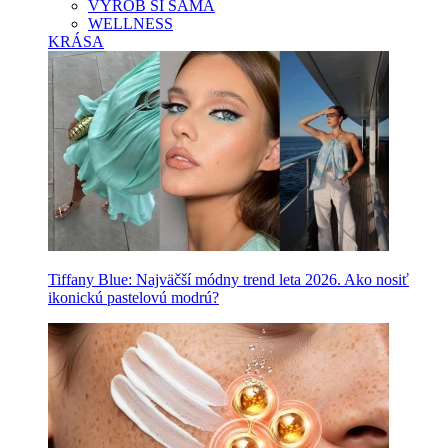
VYROB SI SAMA
WELLNESS
KRÁSA
Tiffany Blue: Najväčší módny trend leta 2026. Ako nosiť
ikonickú pastelovú modrú?