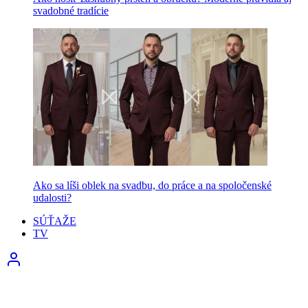
svadobné tradície
Ako sa líši oblek na svadbu, do práce a na spoločenské
udalosti?
SÚŤAŽE
TV