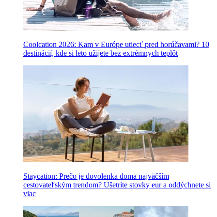
Coolcation 2026: Kam v Európe utiecť pred horúčavami? 10
destinácií, kde si leto užijete bez extrémnych teplôt
Staycation: Prečo je dovolenka doma najväčším
cestovateľským trendom? Ušetríte stovky eur a oddýchnete si
viac