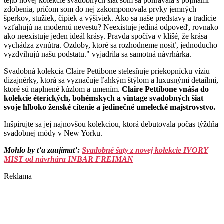
tejto novej kolekcie svadobných šiat som sa pohrávala s pojmami
zdobenia, pričom som do nej zakomponovala prvky jemných
šperkov, stužiek, čipiek a výšiviek. Ako sa naše predstavy a tradície
vzťahujú na modernú nevestu? Neexistuje jediná odpoveď, rovnako
ako neexistuje jeden ideál krásy. Pravda spočíva v klišé, že krása
vychádza zvnútra. Ozdoby, ktoré sa rozhodneme nosiť, jednoducho
vyzdvihujú našu podstatu." vyjadrila sa samotná návrhárka.
Svadobná kolekcia Claire Pettibone stelesňuje priekopnícku víziu
dizajnérky, ktorá sa vyznačuje ľahkým štýlom a luxusnými detailmi,
ktoré sú naplnené kúzlom a umením.
Claire Pettibone vnáša do
kolekcie éterických, bohémskych a vintage svadobných šiat
svoje hlboko ženské cítenie a jedinečné umelecké majstrovstvo.
Inšpirujte sa jej najnovšou kolekciou, ktorá debutovala počas týždňa
svadobnej módy v New Yorku.
Mohlo by ťa zaujímať:
Svadobné šaty z novej kolekcie IVORY
MIST od návrhára INBAR FREIMAN
Reklama