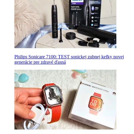
Philips Sonicare 7100: TEST sonickej zubnej kefky novej
generácie pre zdravé ďasná