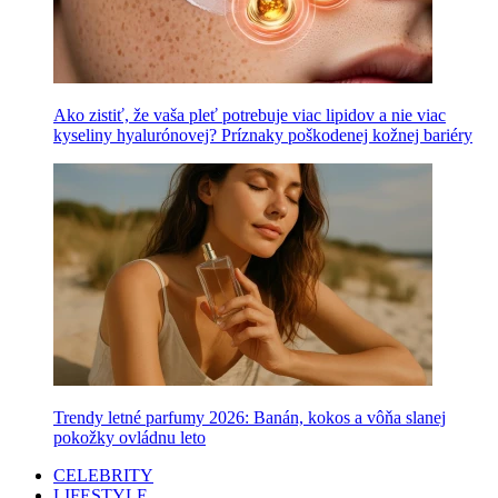
Ako zistiť, že vaša pleť potrebuje viac lipidov a nie viac
kyseliny hyalurónovej? Príznaky poškodenej kožnej bariéry
Trendy letné parfumy 2026: Banán, kokos a vôňa slanej
pokožky ovládnu leto
CELEBRITY
LIFESTYLE