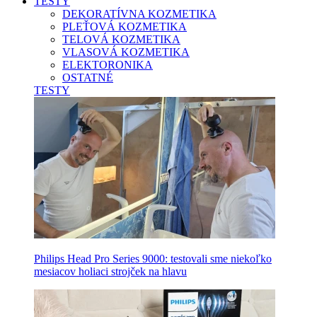
TESTY
DEKORATÍVNA KOZMETIKA
PLEŤOVÁ KOZMETIKA
TELOVÁ KOZMETIKA
VLASOVÁ KOZMETIKA
ELEKTORONIKA
OSTATNÉ
TESTY
Philips Head Pro Series 9000: testovali sme niekoľko
mesiacov holiaci strojček na hlavu