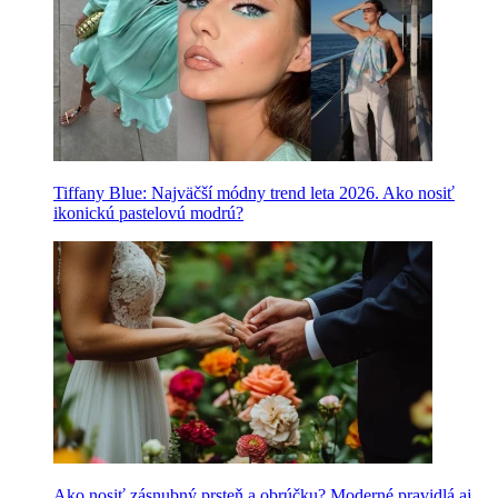
Tiffany Blue: Najväčší módny trend leta 2026. Ako nosiť
ikonickú pastelovú modrú?
Ako nosiť zásnubný prsteň a obrúčku? Moderné pravidlá aj