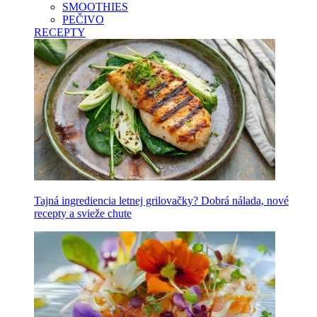
SMOOTHIES
PEČIVO
RECEPTY
Tajná ingrediencia letnej grilovačky? Dobrá nálada, nové
recepty a svieže chute