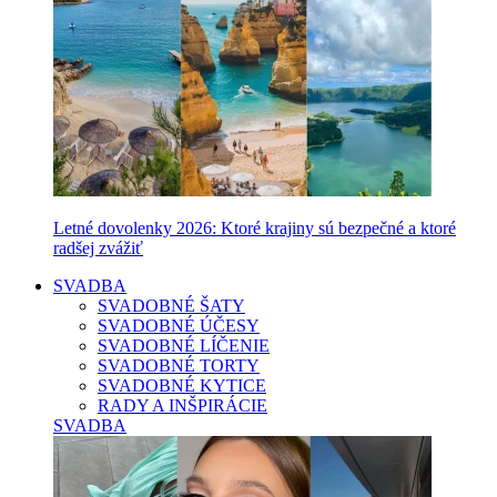
Letné dovolenky 2026: Ktoré krajiny sú bezpečné a ktoré
radšej zvážiť
SVADBA
SVADOBNÉ ŠATY
SVADOBNÉ ÚČESY
SVADOBNÉ LÍČENIE
SVADOBNÉ TORTY
SVADOBNÉ KYTICE
RADY A INŠPIRÁCIE
SVADBA