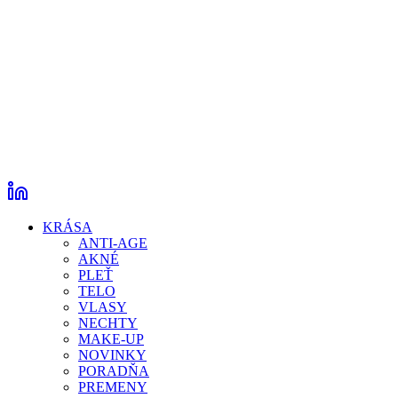
KRÁSA
ANTI-AGE
AKNÉ
PLEŤ
TELO
VLASY
NECHTY
MAKE-UP
NOVINKY
PORADŇA
PREMENY