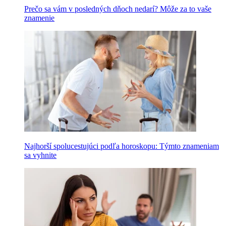
Prečo sa vám v posledných dňoch nedarí? Môže za to vaše
znamenie
Najhorší spolucestujúci podľa horoskopu: Týmto znameniam
sa vyhnite