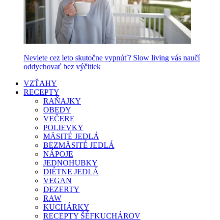
Neviete cez leto skutočne vypnúť? Slow living vás naučí
oddychovať bez výčitiek
VZŤAHY
RECEPTY
RAŇAJKY
OBEDY
VEČERE
POLIEVKY
MÄSITÉ JEDLÁ
BEZMÄSITÉ JEDLÁ
NÁPOJE
JEDNOHUBKY
DIÉTNE JEDLÁ
VEGAN
DEZERTY
RAW
KUCHÁRKY
RECEPTY ŠÉFKUCHÁROV