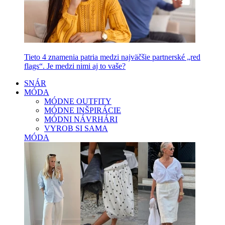
Tieto 4 znamenia patria medzi najväčšie partnerské „red
flags“. Je medzi nimi aj to vaše?
SNÁR
MÓDA
MÓDNE OUTFITY
MÓDNE INŠPIRÁCIE
MÓDNI NÁVRHÁRI
VYROB SI SAMA
MÓDA