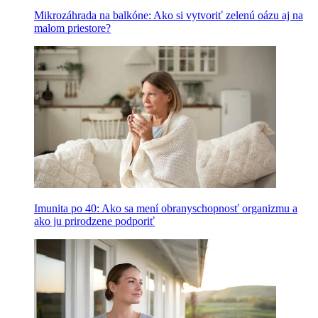
Mikrozáhrada na balkóne: Ako si vytvoriť zelenú oázu aj na
malom priestore?
Imunita po 40: Ako sa mení obranyschopnosť organizmu a
ako ju prirodzene podporiť