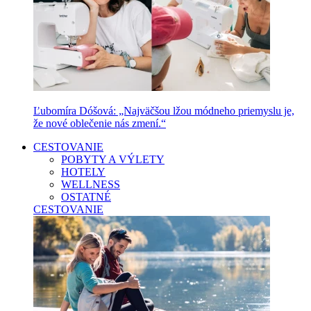
Ľubomíra Dóšová: „Najväčšou lžou módneho priemyslu je,
že nové oblečenie nás zmení.“
CESTOVANIE
POBYTY A VÝLETY
HOTELY
WELLNESS
OSTATNÉ
CESTOVANIE