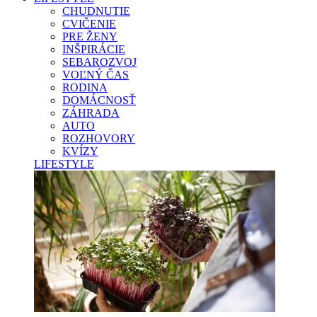
CHUDNUTIE
CVIČENIE
PRE ŽENY
INŠPIRÁCIE
SEBAROZVOJ
VOĽNÝ ČAS
RODINA
DOMÁCNOSŤ
ZÁHRADA
AUTO
ROZHOVORY
KVÍZY
LIFESTYLE