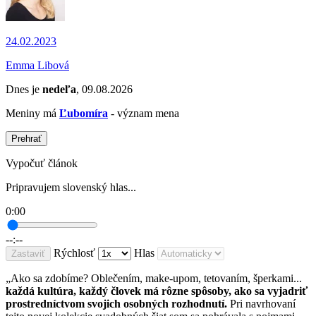
24.02.2023
Emma Libová
Dnes je
nedeľa
, 09.08.2026
Meniny má
Ľubomíra
- význam mena
Prehrať
Vypočuť článok
Pripravujem slovenský hlas...
0:00
--:--
Rýchlosť
Hlas
Zastaviť
„Ako sa zdobíme? Oblečením, make-upom, tetovaním, šperkami...
každá kultúra, každý človek má rôzne spôsoby, ako sa vyjadriť
prostredníctvom svojich osobných rozhodnutí.
Pri navrhovaní