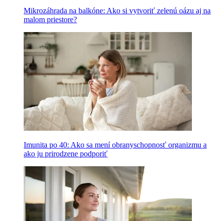
Mikrozáhrada na balkóne: Ako si vytvoriť zelenú oázu aj na
malom priestore?
Imunita po 40: Ako sa mení obranyschopnosť organizmu a
ako ju prirodzene podporiť