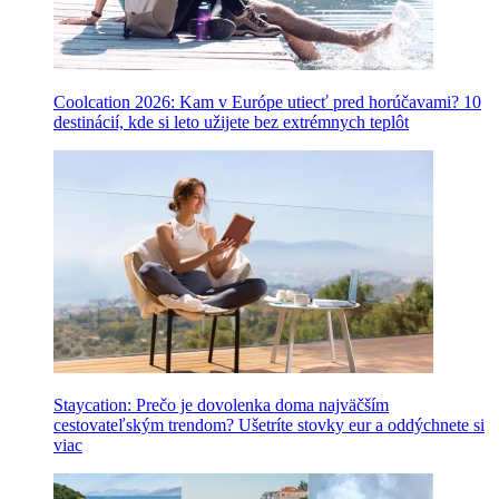
Coolcation 2026: Kam v Európe utiecť pred horúčavami? 10
destinácií, kde si leto užijete bez extrémnych teplôt
Staycation: Prečo je dovolenka doma najväčším
cestovateľským trendom? Ušetríte stovky eur a oddýchnete si
viac