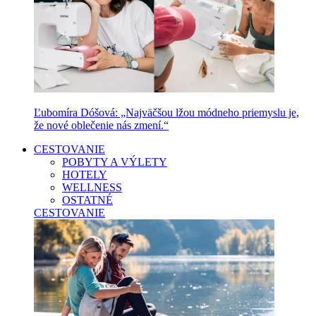
Ľubomíra Dóšová: „Najväčšou lžou módneho priemyslu je,
že nové oblečenie nás zmení.“
CESTOVANIE
POBYTY A VÝLETY
HOTELY
WELLNESS
OSTATNÉ
CESTOVANIE