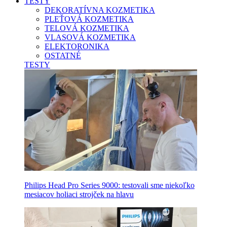
TESTY
DEKORATÍVNA KOZMETIKA
PLEŤOVÁ KOZMETIKA
TELOVÁ KOZMETIKA
VLASOVÁ KOZMETIKA
ELEKTORONIKA
OSTATNÉ
TESTY
Philips Head Pro Series 9000: testovali sme niekoľko
mesiacov holiaci strojček na hlavu