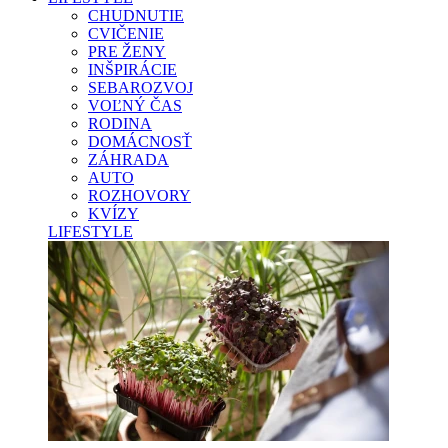
CHUDNUTIE
CVIČENIE
PRE ŽENY
INŠPIRÁCIE
SEBAROZVOJ
VOĽNÝ ČAS
RODINA
DOMÁCNOSŤ
ZÁHRADA
AUTO
ROZHOVORY
KVÍZY
LIFESTYLE