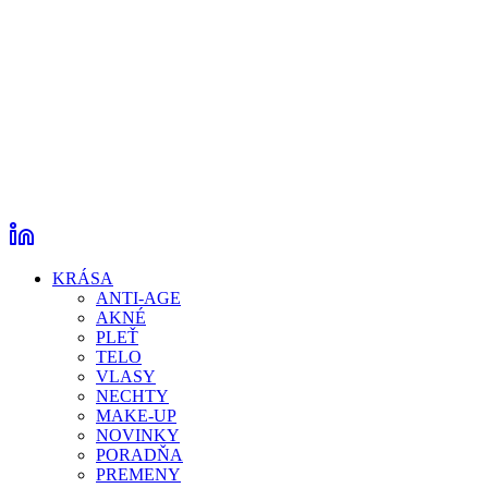
KRÁSA
ANTI-AGE
AKNÉ
PLEŤ
TELO
VLASY
NECHTY
MAKE-UP
NOVINKY
PORADŇA
PREMENY