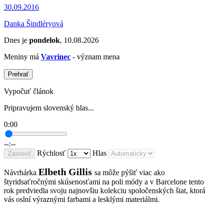
30.09.2016
Danka Šindléryová
Dnes je
pondelok
, 10.08.2026
Meniny má
Vavrinec
- význam mena
Prehrať
Vypočuť článok
Pripravujem slovenský hlas...
0:00
--:--
Rýchlosť
Hlas
Zastaviť
Elbeth Gillis
Návrhárka
sa môže pýšiť viac ako
štyridsaťročnými skúsenosťami na poli módy a v Barcelone tento
rok predviedla svoju najnovšiu kolekciu spoločenských šiat, ktorá
vás oslní výraznými farbami a lesklými materiálmi.