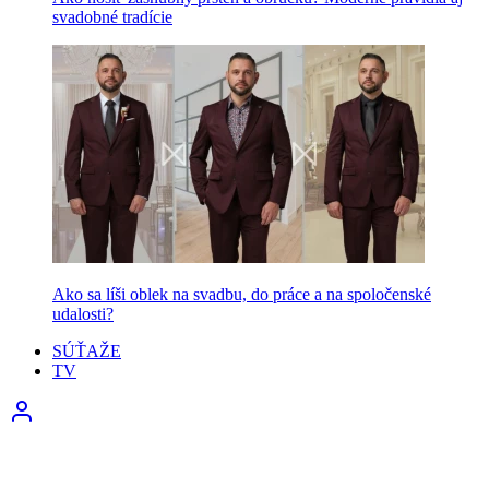
svadobné tradície
Ako sa líši oblek na svadbu, do práce a na spoločenské
udalosti?
SÚŤAŽE
TV