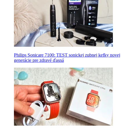
Philips Sonicare 7100: TEST sonickej zubnej kefky novej
generácie pre zdravé ďasná