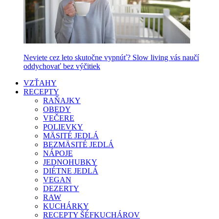
Neviete cez leto skutočne vypnúť? Slow living vás naučí
oddychovať bez výčitiek
VZŤAHY
RECEPTY
RAŇAJKY
OBEDY
VEČERE
POLIEVKY
MÄSITÉ JEDLÁ
BEZMÄSITÉ JEDLÁ
NÁPOJE
JEDNOHUBKY
DIÉTNE JEDLÁ
VEGAN
DEZERTY
RAW
KUCHÁRKY
RECEPTY ŠÉFKUCHÁROV