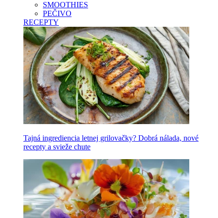
SMOOTHIES
PEČIVO
RECEPTY
Tajná ingrediencia letnej grilovačky? Dobrá nálada, nové
recepty a svieže chute