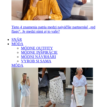
Tieto 4 znamenia patria medzi najväčšie partnerské „red
flags“. Je medzi nimi aj to vaše?
SNÁR
MÓDA
MÓDNE OUTFITY
MÓDNE INŠPIRÁCIE
MÓDNI NÁVRHÁRI
VYROB SI SAMA
MÓDA