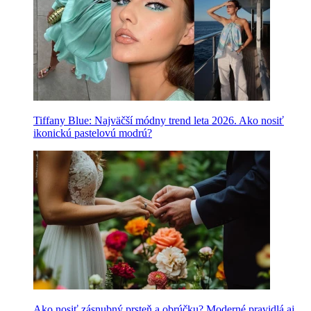
Tiffany Blue: Najväčší módny trend leta 2026. Ako nosiť
ikonickú pastelovú modrú?
Ako nosiť zásnubný prsteň a obrúčku? Moderné pravidlá aj