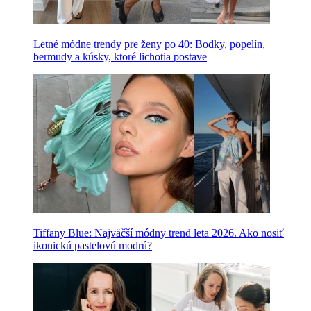
Letné módne trendy pre ženy po 40: Bodky, popelín,
bermudy a kúsky, ktoré lichotia postave
Tiffany Blue: Najväčší módny trend leta 2026. Ako nosiť
ikonickú pastelovú modrú?