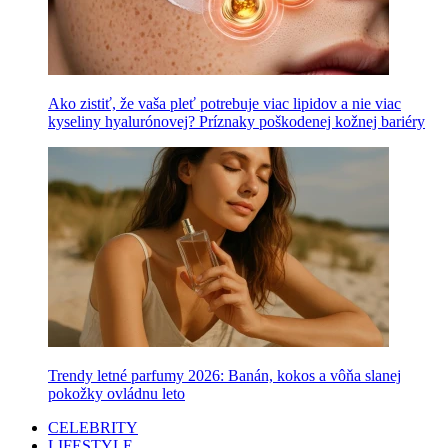
Ako zistiť, že vaša pleť potrebuje viac lipidov a nie viac
kyseliny hyalurónovej? Príznaky poškodenej kožnej bariéry
Trendy letné parfumy 2026: Banán, kokos a vôňa slanej
pokožky ovládnu leto
CELEBRITY
LIFESTYLE