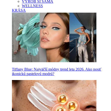
VYROB SI SAMA
WELLNESS
KRÁSA
Tiffany Blue: Najväčší módny trend leta 2026. Ako nosiť
ikonickú pastelovú modrú?