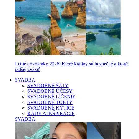
Letné dovolenky 2026: Ktoré krajiny sú bezpečné a ktoré
radšej zvážiť
SVADBA
SVADOBNÉ ŠATY
SVADOBNÉ ÚČESY
SVADOBNÉ LÍČENIE
SVADOBNÉ TORTY
SVADOBNÉ KYTICE
RADY A INŠPIRÁCIE
SVADBA