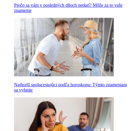
Prečo sa vám v posledných dňoch nedarí? Môže za to vaše
znamenie
Najhorší spolucestujúci podľa horoskopu: Týmto znameniam
sa vyhnite