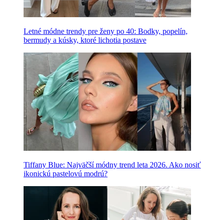
Letné módne trendy pre ženy po 40: Bodky, popelín,
bermudy a kúsky, ktoré lichotia postave
Tiffany Blue: Najväčší módny trend leta 2026. Ako nosiť
ikonickú pastelovú modrú?