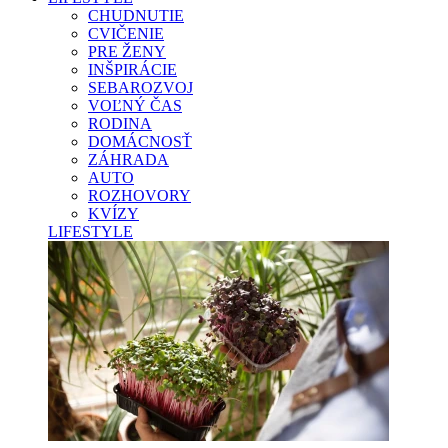
CHUDNUTIE
CVIČENIE
PRE ŽENY
INŠPIRÁCIE
SEBAROZVOJ
VOĽNÝ ČAS
RODINA
DOMÁCNOSŤ
ZÁHRADA
AUTO
ROZHOVORY
KVÍZY
LIFESTYLE