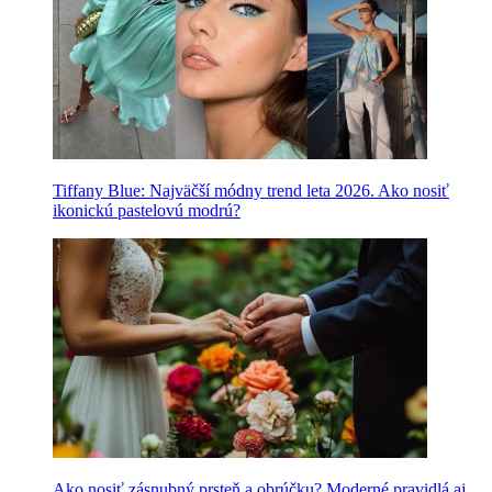
Tiffany Blue: Najväčší módny trend leta 2026. Ako nosiť
ikonickú pastelovú modrú?
Ako nosiť zásnubný prsteň a obrúčku? Moderné pravidlá aj