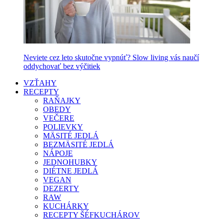
Neviete cez leto skutočne vypnúť? Slow living vás naučí
oddychovať bez výčitiek
VZŤAHY
RECEPTY
RAŇAJKY
OBEDY
VEČERE
POLIEVKY
MÄSITÉ JEDLÁ
BEZMÄSITÉ JEDLÁ
NÁPOJE
JEDNOHUBKY
DIÉTNE JEDLÁ
VEGAN
DEZERTY
RAW
KUCHÁRKY
RECEPTY ŠÉFKUCHÁROV