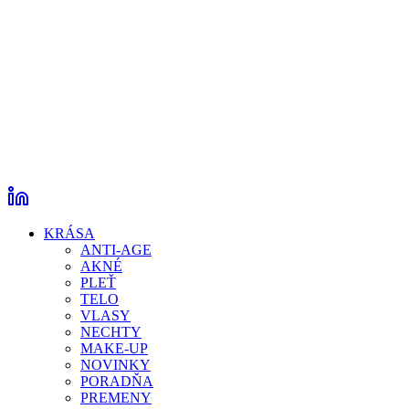
KRÁSA
ANTI-AGE
AKNÉ
PLEŤ
TELO
VLASY
NECHTY
MAKE-UP
NOVINKY
PORADŇA
PREMENY