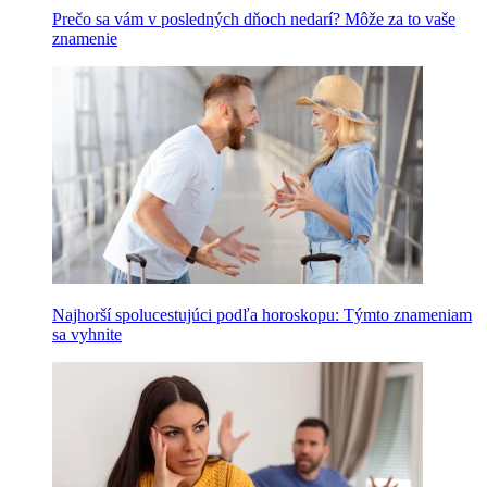
Prečo sa vám v posledných dňoch nedarí? Môže za to vaše
znamenie
Najhorší spolucestujúci podľa horoskopu: Týmto znameniam
sa vyhnite