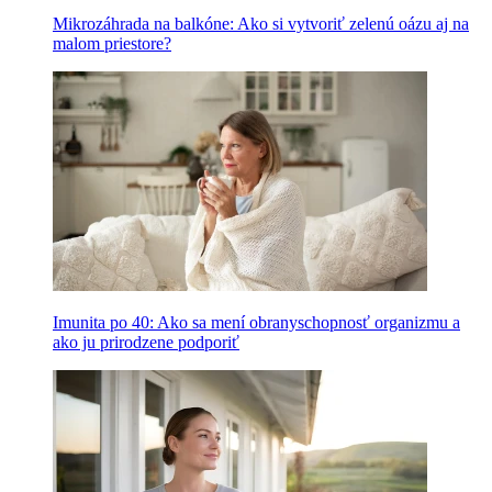
Mikrozáhrada na balkóne: Ako si vytvoriť zelenú oázu aj na
malom priestore?
Imunita po 40: Ako sa mení obranyschopnosť organizmu a
ako ju prirodzene podporiť