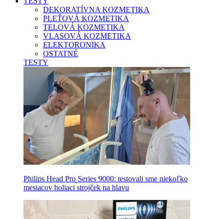
TESTY
DEKORATÍVNA KOZMETIKA
PLEŤOVÁ KOZMETIKA
TELOVÁ KOZMETIKA
VLASOVÁ KOZMETIKA
ELEKTORONIKA
OSTATNÉ
TESTY
Philips Head Pro Series 9000: testovali sme niekoľko
mesiacov holiaci strojček na hlavu