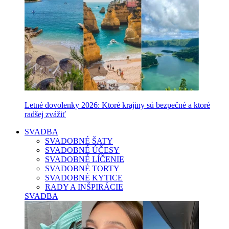
Letné dovolenky 2026: Ktoré krajiny sú bezpečné a ktoré
radšej zvážiť
SVADBA
SVADOBNÉ ŠATY
SVADOBNÉ ÚČESY
SVADOBNÉ LÍČENIE
SVADOBNÉ TORTY
SVADOBNÉ KYTICE
RADY A INŠPIRÁCIE
SVADBA