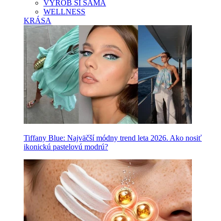
VYROB SI SAMA
WELLNESS
KRÁSA
Tiffany Blue: Najväčší módny trend leta 2026. Ako nosiť
ikonickú pastelovú modrú?