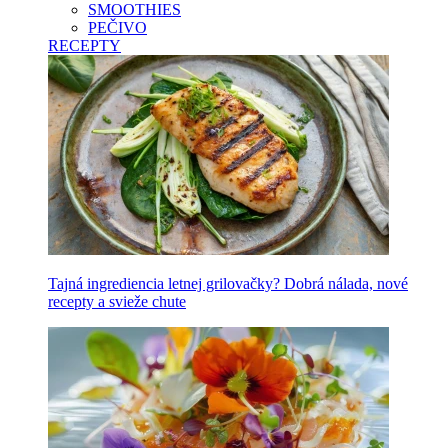
SMOOTHIES
PEČIVO
RECEPTY
Tajná ingrediencia letnej grilovačky? Dobrá nálada, nové
recepty a svieže chute