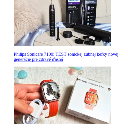
Philips Sonicare 7100: TEST sonickej zubnej kefky novej
generácie pre zdravé ďasná