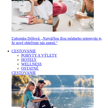
Ľubomíra Dóšová: „Najväčšou lžou módneho priemyslu je,
že nové oblečenie nás zmení.“
CESTOVANIE
POBYTY A VÝLETY
HOTELY
WELLNESS
OSTATNÉ
CESTOVANIE