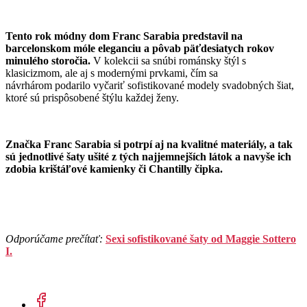
Tento rok módny dom Franc Sarabia predstavil na
barcelonskom móle eleganciu a pôvab päťdesiatych rokov
minulého storočia.
V kolekcii sa snúbi románsky štýl s
klasicizmom, ale aj s modernými prvkami, čím sa
návrhárom podarilo vyčariť sofistikované modely svadobných šiat,
ktoré sú prispôsobené štýlu každej ženy.
Značka Franc Sarabia si potrpí aj na kvalitné materiály, a tak
sú jednotlivé šaty ušité z tých najjemnejších látok a navyše ich
zdobia krištáľové kamienky či Chantilly čipka.
Odporúčame prečítať:
Sexi sofistikované šaty od Maggie Sottero
I.