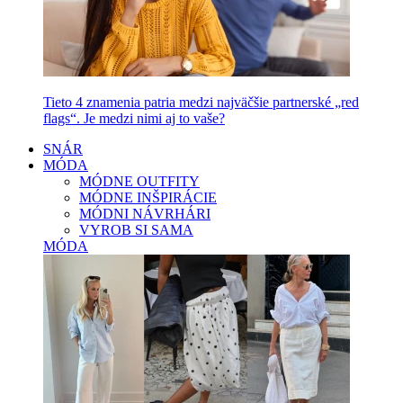
Tieto 4 znamenia patria medzi najväčšie partnerské „red
flags“. Je medzi nimi aj to vaše?
SNÁR
MÓDA
MÓDNE OUTFITY
MÓDNE INŠPIRÁCIE
MÓDNI NÁVRHÁRI
VYROB SI SAMA
MÓDA