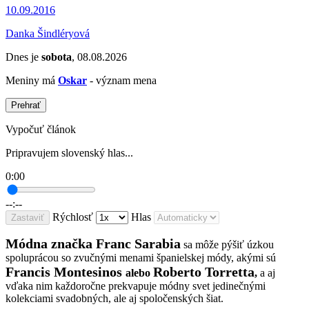
10.09.2016
Danka Šindléryová
Dnes je
sobota
, 08.08.2026
Meniny má
Oskar
- význam mena
Prehrať
Vypočuť článok
Pripravujem slovenský hlas...
0:00
--:--
Rýchlosť
Hlas
Zastaviť
Módna značka Franc Sarabia
sa môže pýšiť úzkou
spoluprácou so zvučnými menami španielskej módy, akými sú
Francis Montesinos
Roberto Torretta
alebo
,
a aj
vďaka nim každoročne prekvapuje módny svet jedinečnými
kolekciami svadobných, ale aj spoločenských šiat.