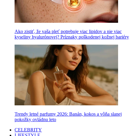
Ako zistiť, že vaša pleť potrebuje viac lipidov a nie viac
kyseliny hyalurónovej? Príznaky poškodenej kožnej bariéry
Trendy letné parfumy 2026: Banán, kokos a vôňa slanej
pokožky ovládnu leto
CELEBRITY
LIFESTYLE