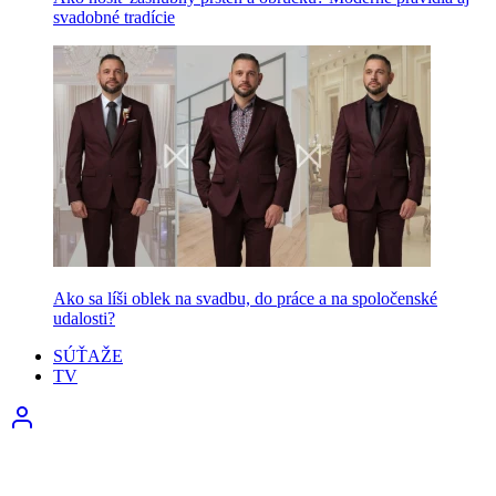
svadobné tradície
Ako sa líši oblek na svadbu, do práce a na spoločenské
udalosti?
SÚŤAŽE
TV