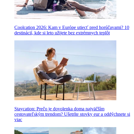
Coolcation 2026: Kam v Európe utiecť pred horúčavami? 10
destinácií, kde si leto užijete bez extrémnych teplôt
Staycation: Prečo je dovolenka doma najväčším
cestovateľským trendom? Ušetríte stovky eur a oddýchnete si
viac