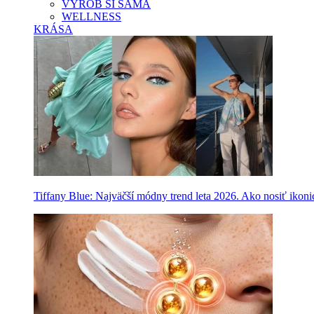
VYROB SI SAMA
WELLNESS
KRÁSA
Tiffany Blue: Najväčší módny trend leta 2026. Ako nosiť ikon