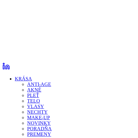
KRÁSA
ANTI-AGE
AKNÉ
PLEŤ
TELO
VLASY
NECHTY
MAKE-UP
NOVINKY
PORADŇA
PREMENY