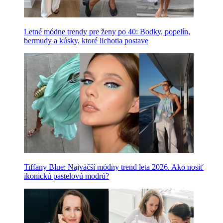
Letné módne trendy pre ženy po 40: Bodky, popelín,
bermudy a kúsky, ktoré lichotia postave
Tiffany Blue: Najväčší módny trend leta 2026. Ako nosiť
ikonickú pastelovú modrú?