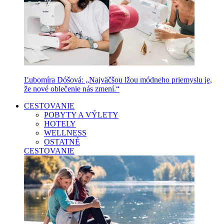
Ľubomíra Dóšová: „Najväčšou lžou módneho priemyslu je,
že nové oblečenie nás zmení.“
CESTOVANIE
POBYTY A VÝLETY
HOTELY
WELLNESS
OSTATNÉ
CESTOVANIE