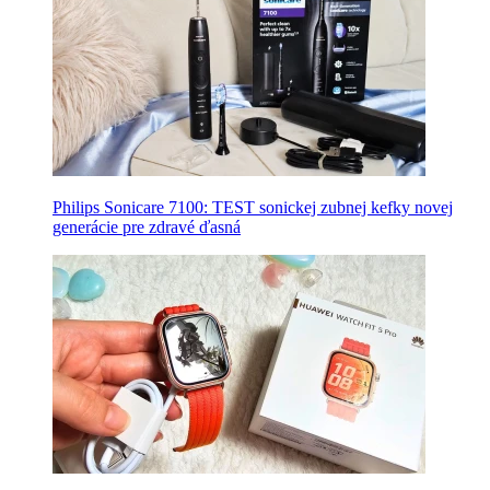
Philips Sonicare 7100: TEST sonickej zubnej kefky novej
generácie pre zdravé ďasná