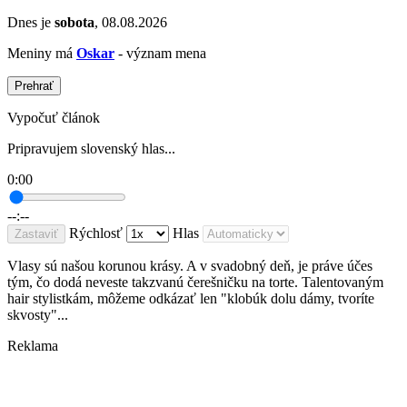
Dnes je
sobota
, 08.08.2026
Meniny má
Oskar
- význam mena
Prehrať
Vypočuť článok
Pripravujem slovenský hlas...
0:00
--:--
Rýchlosť
Hlas
Zastaviť
Vlasy sú našou korunou krásy. A v svadobný deň, je práve účes
tým, čo dodá neveste takzvanú čerešničku na torte. Talentovaným
hair stylistkám, môžeme odkázať len "klobúk dolu dámy, tvoríte
skvosty"...
Reklama