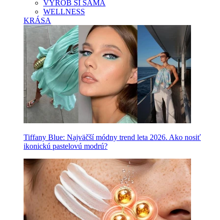
VYROB SI SAMA
WELLNESS
KRÁSA
Tiffany Blue: Najväčší módny trend leta 2026. Ako nosiť
ikonickú pastelovú modrú?