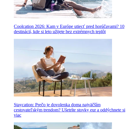
Coolcation 2026: Kam v Európe utiecť pred horúčavami? 10
destinácií, kde si leto užijete bez extrémnych teplôt
Staycation: Prečo je dovolenka doma najväčším
cestovateľským trendom? Ušetríte stovky eur a oddýchnete si
viac