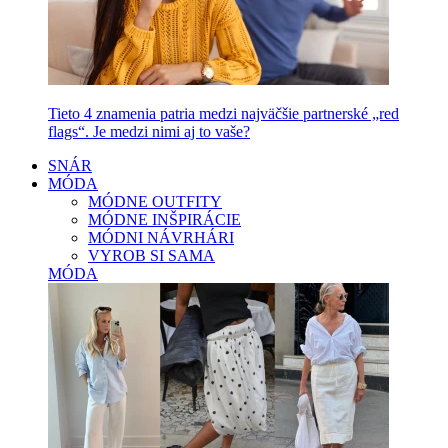
Tieto 4 znamenia patria medzi najväčšie partnerské „red
flags“. Je medzi nimi aj to vaše?
SNÁR
MÓDA
MÓDNE OUTFITY
MÓDNE INŠPIRÁCIE
MÓDNI NÁVRHÁRI
VYROB SI SAMA
MÓDA