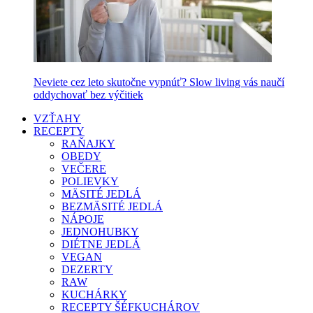
Neviete cez leto skutočne vypnúť? Slow living vás naučí
oddychovať bez výčitiek
VZŤAHY
RECEPTY
RAŇAJKY
OBEDY
VEČERE
POLIEVKY
MÄSITÉ JEDLÁ
BEZMÄSITÉ JEDLÁ
NÁPOJE
JEDNOHUBKY
DIÉTNE JEDLÁ
VEGAN
DEZERTY
RAW
KUCHÁRKY
RECEPTY ŠÉFKUCHÁROV