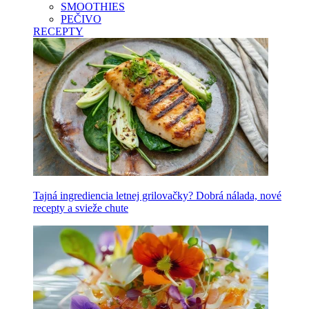
SMOOTHIES
PEČIVO
RECEPTY
Tajná ingrediencia letnej grilovačky? Dobrá nálada, nové
recepty a svieže chute