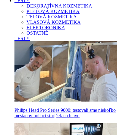
TESTY
DEKORATÍVNA KOZMETIKA
PLEŤOVÁ KOZMETIKA
TELOVÁ KOZMETIKA
VLASOVÁ KOZMETIKA
ELEKTORONIKA
OSTATNÉ
TESTY
Philips Head Pro Series 9000: testovali sme niekoľko
mesiacov holiaci strojček na hlavu