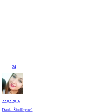
24
22.02.2016
Danka Šindléryová