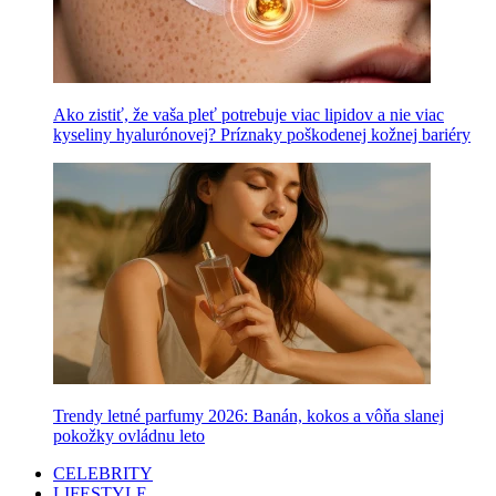
Ako zistiť, že vaša pleť potrebuje viac lipidov a nie viac
kyseliny hyalurónovej? Príznaky poškodenej kožnej bariéry
Trendy letné parfumy 2026: Banán, kokos a vôňa slanej
pokožky ovládnu leto
CELEBRITY
LIFESTYLE