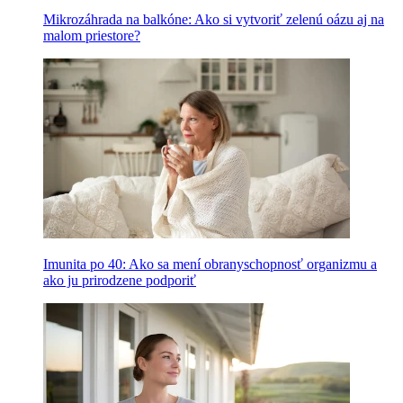
Mikrozáhrada na balkóne: Ako si vytvoriť zelenú oázu aj na
malom priestore?
Imunita po 40: Ako sa mení obranyschopnosť organizmu a
ako ju prirodzene podporiť