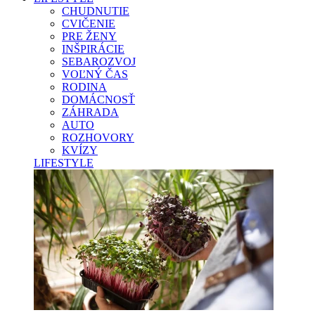
CHUDNUTIE
CVIČENIE
PRE ŽENY
INŠPIRÁCIE
SEBAROZVOJ
VOĽNÝ ČAS
RODINA
DOMÁCNOSŤ
ZÁHRADA
AUTO
ROZHOVORY
KVÍZY
LIFESTYLE