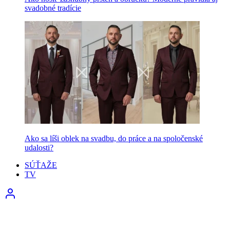
svadobné tradície
Ako sa líši oblek na svadbu, do práce a na spoločenské
udalosti?
SÚŤAŽE
TV