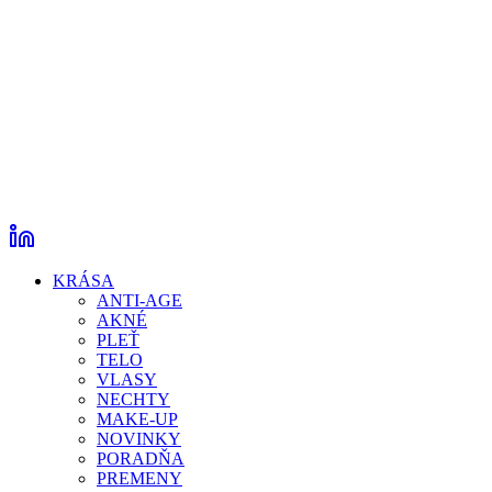
KRÁSA
ANTI-AGE
AKNÉ
PLEŤ
TELO
VLASY
NECHTY
MAKE-UP
NOVINKY
PORADŇA
PREMENY