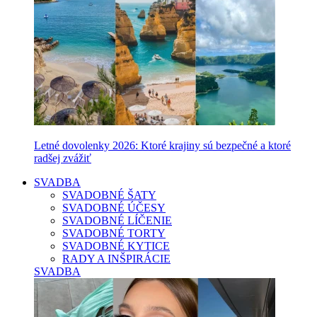
Letné dovolenky 2026: Ktoré krajiny sú bezpečné a ktoré
radšej zvážiť
SVADBA
SVADOBNÉ ŠATY
SVADOBNÉ ÚČESY
SVADOBNÉ LÍČENIE
SVADOBNÉ TORTY
SVADOBNÉ KYTICE
RADY A INŠPIRÁCIE
SVADBA