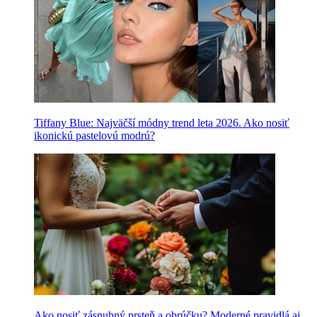
Tiffany Blue: Najväčší módny trend leta 2026. Ako nosiť
ikonickú pastelovú modrú?
Ako nosiť zásnubný prsteň a obrúčku? Moderné pravidlá aj