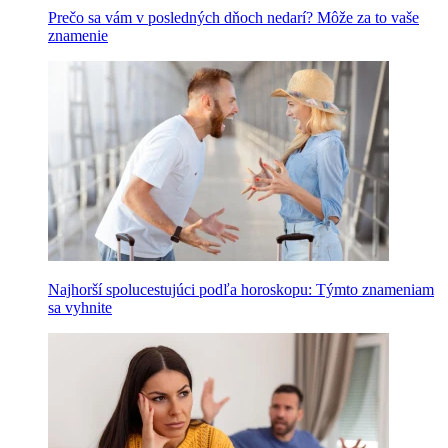
Prečo sa vám v posledných dňoch nedarí? Môže za to vaše
znamenie
Najhorší spolucestujúci podľa horoskopu: Týmto znameniam
sa vyhnite