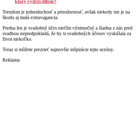
ktorý vydrží dlhšie?
Trendom je jednoduchosť a prirodzenosť, avšak niekedy nie je na
škodu aj malá extravagancia.
Predsa len je svadobný účes niečím výnimočný a žiadna z nás pred
svadbou nepredpokladá, že by si svadobných účesov vyskúšala za
život niekoľko.
Teraz si môžete prezrieť najnovšie inšpirácie tejto sezóny.
Reklama