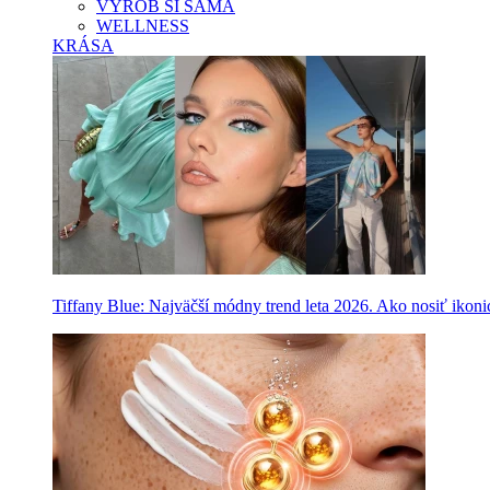
VYROB SI SAMA
WELLNESS
KRÁSA
Tiffany Blue: Najväčší módny trend leta 2026. Ako nosiť ikon