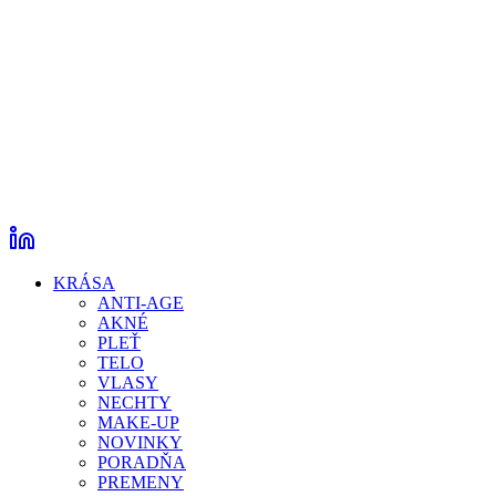
KRÁSA
ANTI-AGE
AKNÉ
PLEŤ
TELO
VLASY
NECHTY
MAKE-UP
NOVINKY
PORADŇA
PREMENY