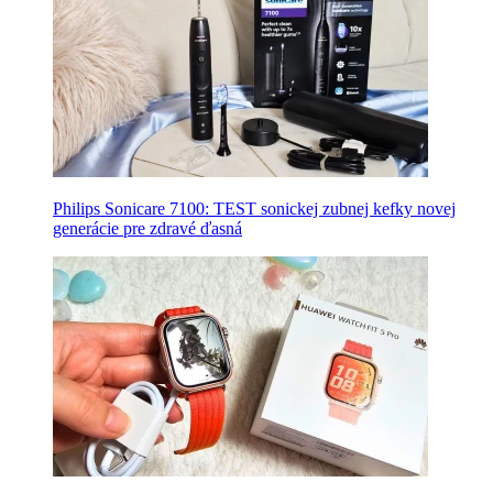
Philips Sonicare 7100: TEST sonickej zubnej kefky novej
generácie pre zdravé ďasná