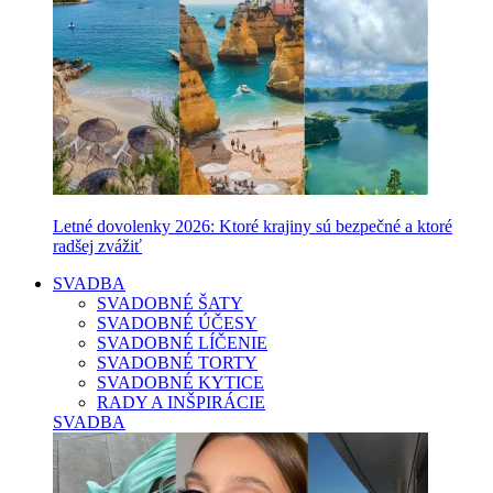
Letné dovolenky 2026: Ktoré krajiny sú bezpečné a ktoré
radšej zvážiť
SVADBA
SVADOBNÉ ŠATY
SVADOBNÉ ÚČESY
SVADOBNÉ LÍČENIE
SVADOBNÉ TORTY
SVADOBNÉ KYTICE
RADY A INŠPIRÁCIE
SVADBA