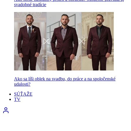
svadobné tradície
Ako sa líši oblek na svadbu, do práce a na spoločenské
udalosti?
SÚŤAŽE
TV