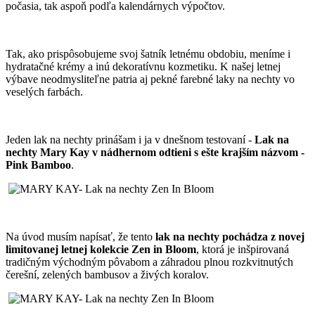
počasia, tak aspoň podľa kalendárnych výpočtov.
Tak, ako prispôsobujeme svoj šatník letnému obdobiu, meníme i
hydratačné krémy a inú dekoratívnu kozmetiku. K našej letnej
výbave neodmysliteľne patria aj pekné farebné laky na nechty vo
veselých farbách.
Jeden lak na nechty prinášam i ja v dnešnom testovaní -
Lak na
nechty Mary Kay v nádhernom odtieni s ešte krajším názvom -
Pink Bamboo
.
Na úvod musím napísať, že tento
lak na nechty pochádza z novej
limitovanej letnej kolekcie Zen in Bloom
, ktorá je inšpirovaná
tradičným východným pôvabom a záhradou plnou rozkvitnutých
čerešní, zelených bambusov a živých koralov.