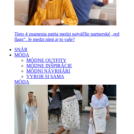
Tieto 4 znamenia patria medzi najväčšie partnerské „red
flags“. Je medzi nimi aj to vaše?
SNÁR
MÓDA
MÓDNE OUTFITY
MÓDNE INŠPIRÁCIE
MÓDNI NÁVRHÁRI
VYROB SI SAMA
MÓDA