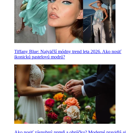
Tiffany Blue: Najväčší módny trend leta 2026. Ako nosiť
ikonickú pastelovú modrú?
Ako nosiť zásnubný prsteň a obrúčku? Moderné pravidlá aj