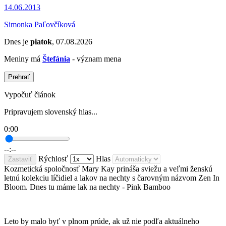
14.06.2013
Simonka Paľovčíková
Dnes je
piatok
, 07.08.2026
Meniny má
Štefánia
- význam mena
Prehrať
Vypočuť článok
Pripravujem slovenský hlas...
0:00
--:--
Rýchlosť
Hlas
Zastaviť
Kozmetická spoločnosť Mary Kay prináša sviežu a veľmi ženskú
letnú kolekciu líčidiel a lakov na nechty s čarovným názvom Zen In
Bloom. Dnes tu máme lak na nechty - Pink Bamboo
Leto by malo byť v plnom prúde, ak už nie podľa aktuálneho