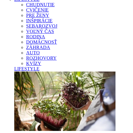
CHUDNUTIE
CVIČENIE
PRE ŽENY
INŠPIRÁCIE
SEBAROZVOJ
VOĽNÝ ČAS
RODINA
DOMÁCNOSŤ
ZÁHRADA
AUTO
ROZHOVORY
KVÍZY
LIFESTYLE