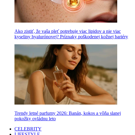
Ako zistiť, že vaša pleť potrebuje viac lipidov a nie viac
kyseliny hyalurónovej? Príznaky poškodenej kožnej bariéry
Trendy letné parfumy 2026: Banán, kokos a vôňa slanej
pokožky ovládnu leto
CELEBRITY
LIFESTYLE