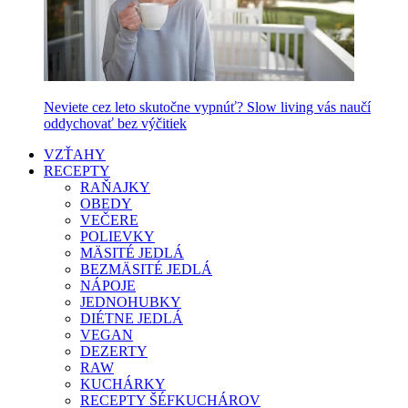
Neviete cez leto skutočne vypnúť? Slow living vás naučí
oddychovať bez výčitiek
VZŤAHY
RECEPTY
RAŇAJKY
OBEDY
VEČERE
POLIEVKY
MÄSITÉ JEDLÁ
BEZMÄSITÉ JEDLÁ
NÁPOJE
JEDNOHUBKY
DIÉTNE JEDLÁ
VEGAN
DEZERTY
RAW
KUCHÁRKY
RECEPTY ŠÉFKUCHÁROV