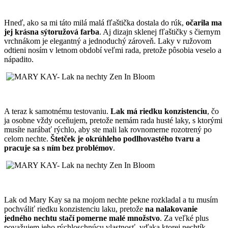
Hneď, ako sa mi táto milá malá fľaštička dostala do rúk,
očarila ma
jej krásna sýtoružová farba
. Aj dizajn sklenej fľaštičky s čiernym
vrchnákom je elegantný a jednoduchý zároveň. Laky v ružovom
odtieni nosím v letnom období veľmi rada, pretože pôsobia veselo a
nápadito.
A teraz k samotnému testovaniu.
Lak má riedku konzistenciu
, čo
ja osobne vždy oceňujem, pretože nemám rada husté laky, s ktorými
musíte narábať rýchlo, aby ste mali lak rovnomerne rozotrený po
celom nechte.
Štetček je okrúhleho podlhovastého tvaru a
pracuje sa s ním bez problémov
.
Lak od Mary Kay sa na mojom nechte pekne rozkladal
a tu musím
pochváliť riedku konzistenciu laku, pretože
na nalakovanie
jedného nechtu stačí pomerne malé množstvo
. Za veľké plus
považujem jeho rýchloschnúcu vlastnosť, vďaka ktorej nechtík