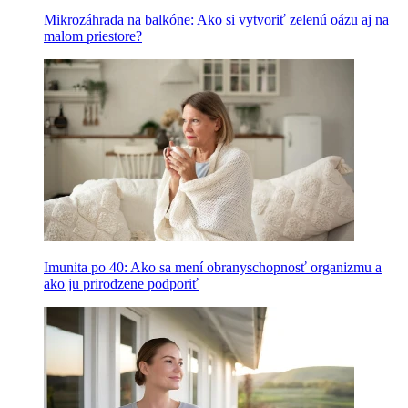
Mikrozáhrada na balkóne: Ako si vytvoriť zelenú oázu aj na
malom priestore?
Imunita po 40: Ako sa mení obranyschopnosť organizmu a
ako ju prirodzene podporiť