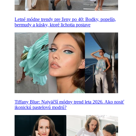
Letné módne trendy pre ženy po 40: Bodky, popelín,
bermudy a kúsky, ktoré lichotia postave
Tiffany Blue: Najväčší módny trend leta 2026. Ako nosiť
ikonickú pastelovú modrú?