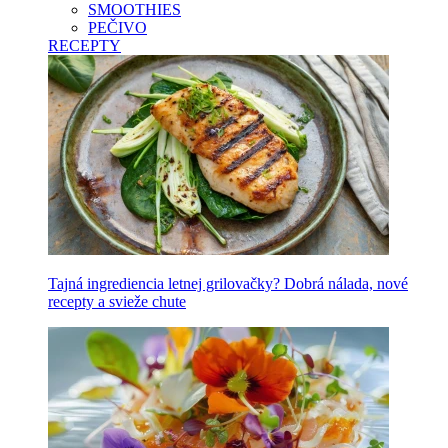
SMOOTHIES
PEČIVO
RECEPTY
Tajná ingrediencia letnej grilovačky? Dobrá nálada, nové
recepty a svieže chute