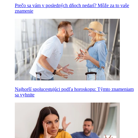
Prečo sa vám v posledných dňoch nedarí? Môže za to vaše
znamenie
Najhorší spolucestujúci podľa horoskopu: Týmto znameniam
sa vyhnite