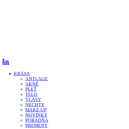
KRÁSA
ANTI-AGE
AKNÉ
PLEŤ
TELO
VLASY
NECHTY
MAKE-UP
NOVINKY
PORADŇA
PREMENY