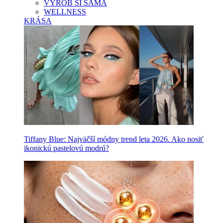
VYROB SI SAMA
WELLNESS
KRÁSA
Tiffany Blue: Najväčší módny trend leta 2026. Ako nosiť
ikonickú pastelovú modrú?