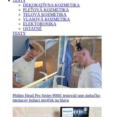
TESTY
DEKORATÍVNA KOZMETIKA
PLEŤOVÁ KOZMETIKA
TELOVÁ KOZMETIKA
VLASOVÁ KOZMETIKA
ELEKTORONIKA
OSTATNÉ
TESTY
Philips Head Pro Series 9000: testovali sme niekoľko
mesiacov holiaci strojček na hlavu