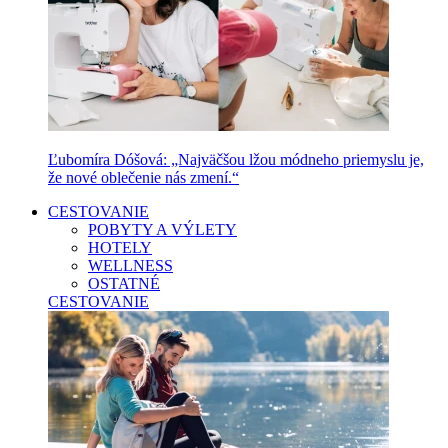
Ľubomíra Dóšová: „Najväčšou lžou módneho priemyslu je,
že nové oblečenie nás zmení.“
CESTOVANIE
POBYTY A VÝLETY
HOTELY
WELLNESS
OSTATNÉ
CESTOVANIE