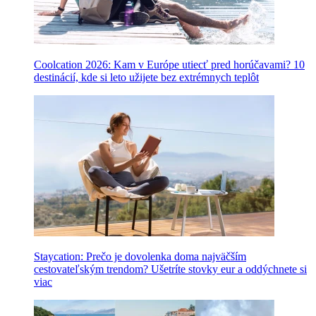
Coolcation 2026: Kam v Európe utiecť pred horúčavami? 10
destinácií, kde si leto užijete bez extrémnych teplôt
Staycation: Prečo je dovolenka doma najväčším
cestovateľským trendom? Ušetríte stovky eur a oddýchnete si
viac