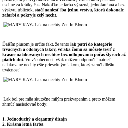
uschne za krátky čas. Nakoľko je farba výrazná, jednofarebná a bez
výskytu trblietok,
stačí naniesť iba jednu vrstvu, ktorá dokonale
zafarbí a pokryje celý necht
.
Ďalším plusom je určite fakt, že tento
lak patrí do kategórie
trvácnych a odolných lakov, vďaka čomu sa môžete tešiť z
krásne nalakovaných nechtov bez odlupovania počas štyroch až
piatich dní
. Vo všeobecnosti však môžem odporučiť natrieť
nalakované nechty ešte priesvitným lakom, ktorý zaručí dlhšiu
trvácnosť.
Lak bol pre mňa skutočne milým prekvapením a preto môžem
zhrnúť nasledovné body:
1. Jednoduchý a elegantný dizajn
2. Krásna letná farba