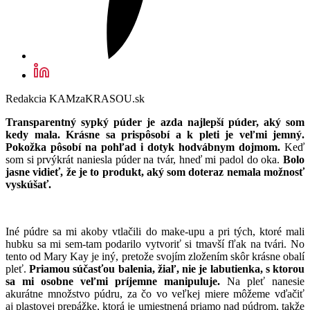
Redakcia KAMzaKRASOU.sk
Transparentný sypký púder je azda najlepší púder, aký som
kedy mala. Krásne sa prispôsobí a k pleti je veľmi jemný.
Pokožka pôsobí na pohľad i dotyk hodvábnym dojmom.
Keď
som si prvýkrát naniesla púder na tvár, hneď mi padol do oka.
Bolo
jasne vidieť, že je to produkt, aký som doteraz nemala možnosť
vyskúšať.
Iné púdre sa mi akoby vtlačili do make-upu a pri tých, ktoré mali
hubku sa mi sem-tam podarilo vytvoriť si tmavší fľak na tvári. No
tento od Mary Kay je iný, pretože svojím zložením skôr krásne obalí
pleť.
Priamou súčasťou balenia, žiaľ, nie je labutienka, s ktorou
sa mi osobne veľmi príjemne manipuluje.
Na pleť nanesie
akurátne množstvo púdru, za čo vo veľkej miere môžeme vďačiť
aj plastovej prepážke, ktorá je umiestnená priamo nad púdrom, takže