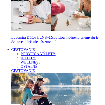
Ľubomíra Dóšová: „Najväčšou lžou módneho priemyslu je,
že nové oblečenie nás zmení.“
CESTOVANIE
POBYTY A VÝLETY
HOTELY
WELLNESS
OSTATNÉ
CESTOVANIE