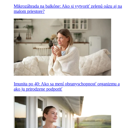
Mikrozáhrada na balkóne: Ako si vytvoriť zelenú oázu aj na
malom priestore?
Imunita po 40: Ako sa mení obranyschopnosť organizmu a
ako ju prirodzene podporiť