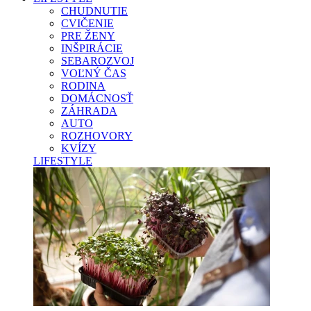
CHUDNUTIE
CVIČENIE
PRE ŽENY
INŠPIRÁCIE
SEBAROZVOJ
VOĽNÝ ČAS
RODINA
DOMÁCNOSŤ
ZÁHRADA
AUTO
ROZHOVORY
KVÍZY
LIFESTYLE