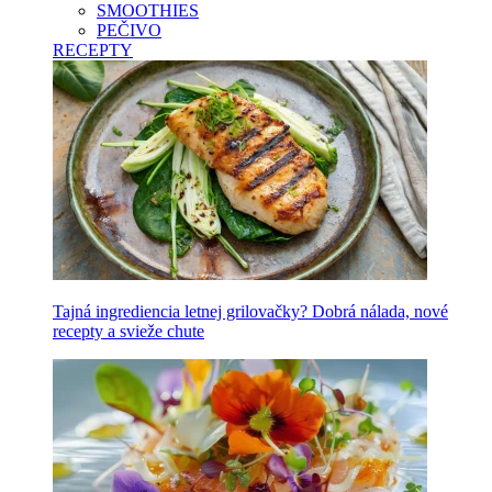
SMOOTHIES
PEČIVO
RECEPTY
Tajná ingrediencia letnej grilovačky? Dobrá nálada, nové
recepty a svieže chute