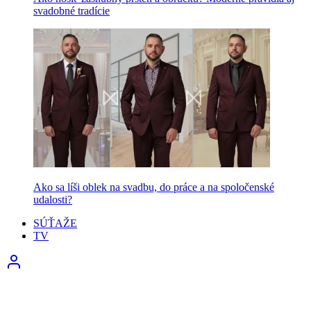
svadobné tradície
Ako sa líši oblek na svadbu, do práce a na spoločenské
udalosti?
SÚŤAŽE
TV