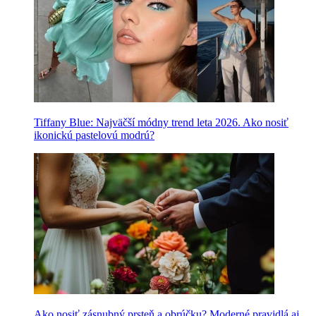
Tiffany Blue: Najväčší módny trend leta 2026. Ako nosiť
ikonickú pastelovú modrú?
Ako nosiť zásnubný prsteň a obrúčku? Moderné pravidlá aj