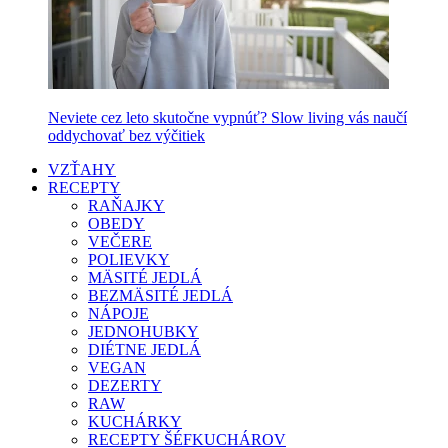
Neviete cez leto skutočne vypnúť? Slow living vás naučí
oddychovať bez výčitiek
VZŤAHY
RECEPTY
RAŇAJKY
OBEDY
VEČERE
POLIEVKY
MÄSITÉ JEDLÁ
BEZMÄSITÉ JEDLÁ
NÁPOJE
JEDNOHUBKY
DIÉTNE JEDLÁ
VEGAN
DEZERTY
RAW
KUCHÁRKY
RECEPTY ŠÉFKUCHÁROV