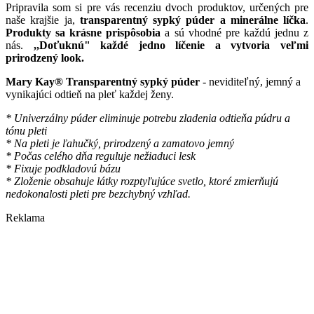
Pripravila som si pre vás recenziu dvoch produktov, určených pre
naše krajšie ja,
transparentný sypký púder a minerálne líčka
.
Produkty sa krásne prispôsobia
a sú vhodné pre každú jednu z
nás.
,,Doťuknú
" každé jedno líčenie a vytvoria veľmi
prirodzený look.
Mary Kay® Transparentný sypký púder
- neviditeľný, jemný a
vynikajúci odtieň na pleť každej ženy.
* Univerzálny púder eliminuje potrebu zladenia odtieňa púdru a
tónu pleti
* Na pleti je ľahučký, prirodzený a zamatovo jemný
* Počas celého dňa reguluje nežiaduci lesk
* Fixuje podkladovú bázu
* Zloženie obsahuje látky rozptyľujúce svetlo, ktoré zmierňujú
nedokonalosti pleti pre bezchybný vzhľad.
Reklama