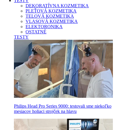
TESTY
DEKORATÍVNA KOZMETIKA
PLEŤOVÁ KOZMETIKA
TELOVÁ KOZMETIKA
VLASOVÁ KOZMETIKA
ELEKTORONIKA
OSTATNÉ
TESTY
Philips Head Pro Series 9000: testovali sme niekoľko
mesiacov holiaci strojček na hlavu