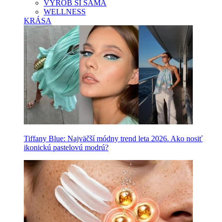
VYROB SI SAMA
WELLNESS
KRÁSA
Tiffany Blue: Najväčší módny trend leta 2026. Ako nosiť
ikonickú pastelovú modrú?