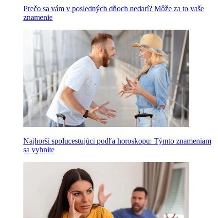
Prečo sa vám v posledných dňoch nedarí? Môže za to vaše
znamenie
Najhorší spolucestujúci podľa horoskopu: Týmto znameniam
sa vyhnite