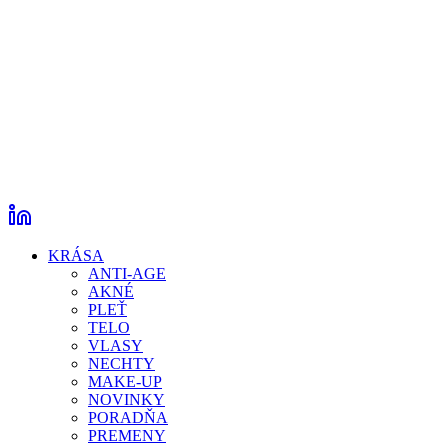
KRÁSA
ANTI-AGE
AKNÉ
PLEŤ
TELO
VLASY
NECHTY
MAKE-UP
NOVINKY
PORADŇA
PREMENY