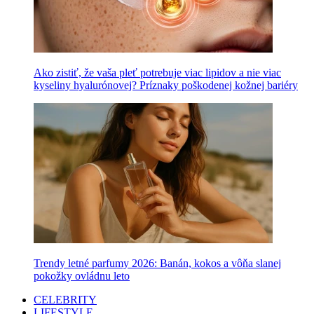
Ako zistiť, že vaša pleť potrebuje viac lipidov a nie viac
kyseliny hyalurónovej? Príznaky poškodenej kožnej bariéry
Trendy letné parfumy 2026: Banán, kokos a vôňa slanej
pokožky ovládnu leto
CELEBRITY
LIFESTYLE