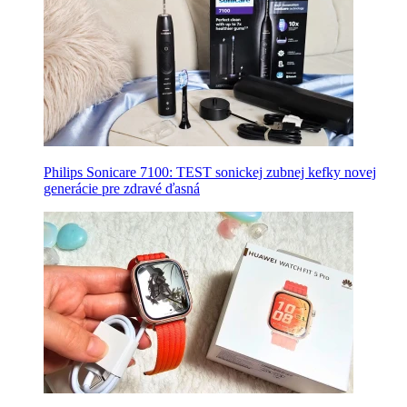
Philips Sonicare 7100: TEST sonickej zubnej kefky novej
generácie pre zdravé ďasná