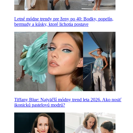
Letné módne trendy pre ženy po 40: Bodky, popelín,
bermudy a kúsky, ktoré lichotia postave
Tiffany Blue: Najväčší módny trend leta 2026. Ako nosiť
ikonickú pastelovú modrú?