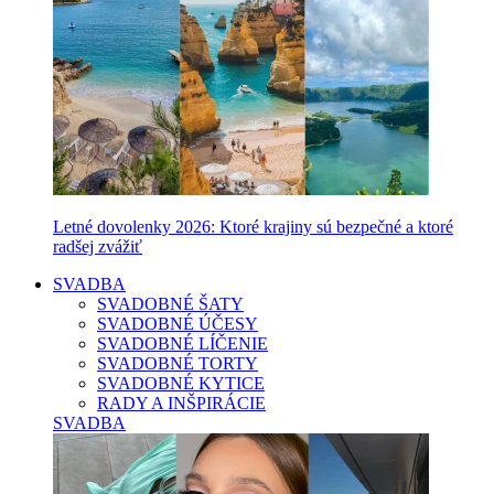
Letné dovolenky 2026: Ktoré krajiny sú bezpečné a ktoré
radšej zvážiť
SVADBA
SVADOBNÉ ŠATY
SVADOBNÉ ÚČESY
SVADOBNÉ LÍČENIE
SVADOBNÉ TORTY
SVADOBNÉ KYTICE
RADY A INŠPIRÁCIE
SVADBA