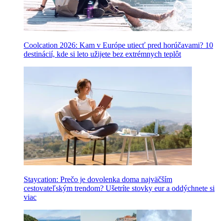
Coolcation 2026: Kam v Európe utiecť pred horúčavami? 10
destinácií, kde si leto užijete bez extrémnych teplôt
Staycation: Prečo je dovolenka doma najväčším
cestovateľským trendom? Ušetríte stovky eur a oddýchnete si
viac