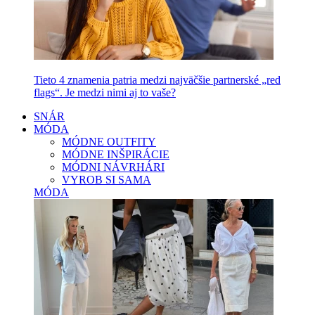
Tieto 4 znamenia patria medzi najväčšie partnerské „red
flags“. Je medzi nimi aj to vaše?
SNÁR
MÓDA
MÓDNE OUTFITY
MÓDNE INŠPIRÁCIE
MÓDNI NÁVRHÁRI
VYROB SI SAMA
MÓDA