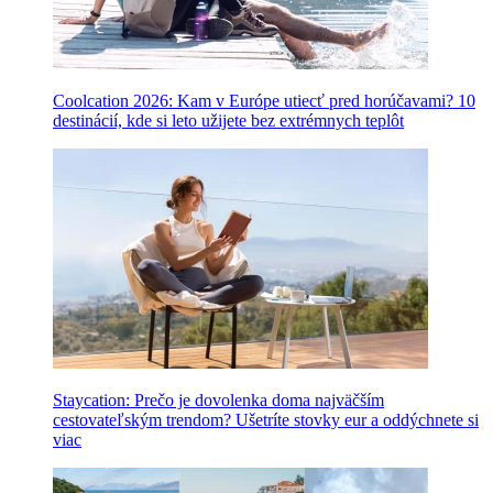
Coolcation 2026: Kam v Európe utiecť pred horúčavami? 10
destinácií, kde si leto užijete bez extrémnych teplôt
Staycation: Prečo je dovolenka doma najväčším
cestovateľským trendom? Ušetríte stovky eur a oddýchnete si
viac