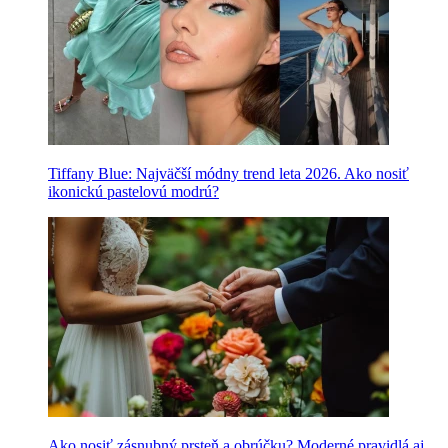
Tiffany Blue: Najväčší módny trend leta 2026. Ako nosiť
ikonickú pastelovú modrú?
Ako nosiť zásnubný prsteň a obrúčku? Moderné pravidlá aj