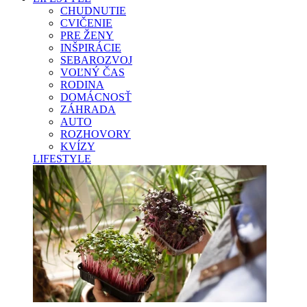
CHUDNUTIE
CVIČENIE
PRE ŽENY
INŠPIRÁCIE
SEBAROZVOJ
VOĽNÝ ČAS
RODINA
DOMÁCNOSŤ
ZÁHRADA
AUTO
ROZHOVORY
KVÍZY
LIFESTYLE