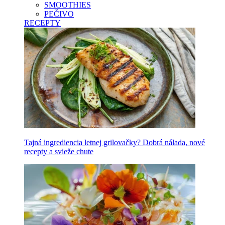
SMOOTHIES
PEČIVO
RECEPTY
Tajná ingrediencia letnej grilovačky? Dobrá nálada, nové
recepty a svieže chute