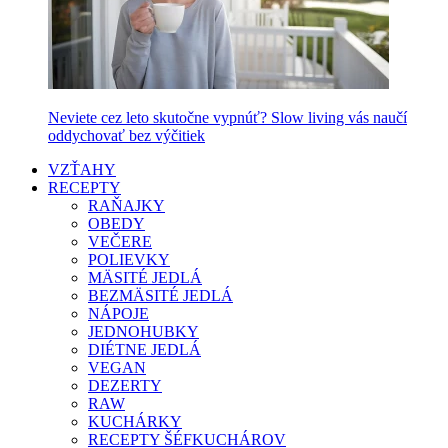
Neviete cez leto skutočne vypnúť? Slow living vás naučí
oddychovať bez výčitiek
VZŤAHY
RECEPTY
RAŇAJKY
OBEDY
VEČERE
POLIEVKY
MÄSITÉ JEDLÁ
BEZMÄSITÉ JEDLÁ
NÁPOJE
JEDNOHUBKY
DIÉTNE JEDLÁ
VEGAN
DEZERTY
RAW
KUCHÁRKY
RECEPTY ŠÉFKUCHÁROV