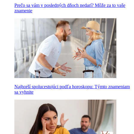
Prečo sa vám v posledných dňoch nedarí? Môže za to vaše
znamenie
Najhorší spolucestujúci podľa horoskopu: Týmto znameniam
sa vyhnite