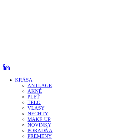
KRÁSA
ANTI-AGE
AKNÉ
PLEŤ
TELO
VLASY
NECHTY
MAKE-UP
NOVINKY
PORADŇA
PREMENY