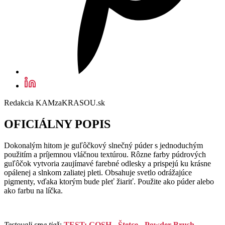
Redakcia KAMzaKRASOU.sk
OFICIÁLNY POPIS
Dokonalým hitom je guľôčkový slnečný púder s jednoduchým
použitím a príjemnou vláčnou textúrou. Rôzne farby púdrových
guľôčok vytvoria zaujímavé farebné odlesky a prispejú ku krásne
opálenej a slnkom zaliatej pleti. Obsahuje svetlo odrážajúce
pigmenty, vďaka ktorým bude pleť žiariť. Použite ako púder alebo
ako farbu na líčka.
Testovali sme tiež:
TEST: GOSH - Štetce - Powder Brush,