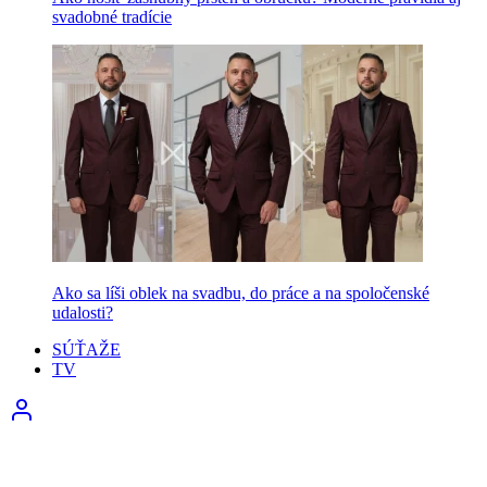
svadobné tradície
Ako sa líši oblek na svadbu, do práce a na spoločenské
udalosti?
SÚŤAŽE
TV