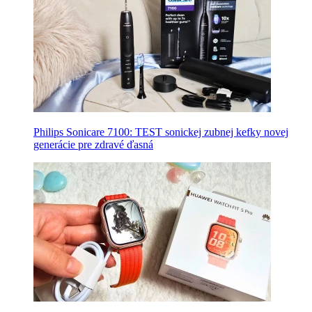
Philips Sonicare 7100: TEST sonickej zubnej kefky novej
generácie pre zdravé ďasná