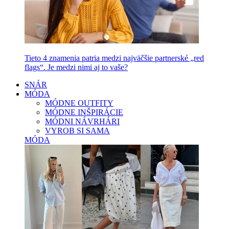
Tieto 4 znamenia patria medzi najväčšie partnerské „red
flags“. Je medzi nimi aj to vaše?
SNÁR
MÓDA
MÓDNE OUTFITY
MÓDNE INŠPIRÁCIE
MÓDNI NÁVRHÁRI
VYROB SI SAMA
MÓDA