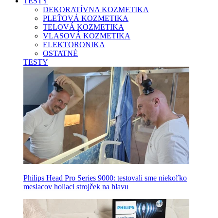
TESTY
DEKORATÍVNA KOZMETIKA
PLEŤOVÁ KOZMETIKA
TELOVÁ KOZMETIKA
VLASOVÁ KOZMETIKA
ELEKTORONIKA
OSTATNÉ
TESTY
Philips Head Pro Series 9000: testovali sme niekoľko
mesiacov holiaci strojček na hlavu