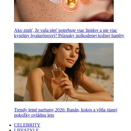
Ako zistiť, že vaša pleť potrebuje viac lipidov a nie viac
kyseliny hyalurónovej? Príznaky poškodenej kožnej bariéry
Trendy letné parfumy 2026: Banán, kokos a vôňa slanej
pokožky ovládnu leto
CELEBRITY
LIFESTYLE