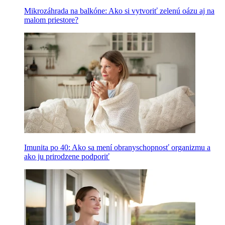
Mikrozáhrada na balkóne: Ako si vytvoriť zelenú oázu aj na
malom priestore?
Imunita po 40: Ako sa mení obranyschopnosť organizmu a
ako ju prirodzene podporiť