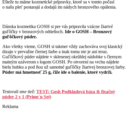
Ešteže tu máme kozmetické prípravky, ktoré sa v tomto počasí
o našu pleť postarajú a dodajú im nádych bronzového opálenia.
Dánska kozmetika GOSH si pre vás pripravila vzácne žiarivé
guľôčky v bronzových odtieňoch.
Ide o GOSH – Bronzový
guľôčkový púder.
Ako všetky vieme, GOSH si takmer vždy zachováva svoj klasický
dizajn v prevažne čiernej farbe a inak tomu nie je ani teraz.
Guľôčkový púder nájdete v sklenenej okrúhlej nádobke s čiernym
matným uzáverom s logom GOSH. Po otvorení na vrchu nájdete
bielu hubku a pod ňou už samotné guľôčky žiarivej bronzovej farby.
Púder má hmotnosť 25 g, čiže ide o balenie, ktoré vydrží.
Testovali sme tiež:
TEST: Gosh Podkladová báza & fixačný
púder 2 v 1 (Prime´n Set)
Reklama