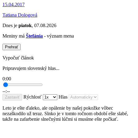
15.04.2017
Tatiana Dologová
Dnes je
piatok
, 07.08.2026
Meniny má
Štefánia
- význam mena
Prehrať
Vypočuť článok
Pripravujem slovenský hlas...
0:00
--:--
Rýchlosť
Hlas
Zastaviť
Leto je ešte ďaleko, ale opálenie by našej pokožke vôbec
nezaškodilo už teraz. Slnko je v tomto ročnom období ešte slabé,
takže na zafarbenie slnečnými lúčmi si musíme ešte počkať.