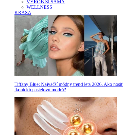
VYROB SI SAMA
WELLNESS
KRÁSA
Tiffany Blue: Najväčší módny trend leta 2026. Ako nosiť
ikonickú pastelovú modrú?