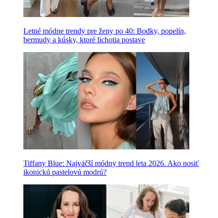
Letné módne trendy pre ženy po 40: Bodky, popelín,
bermudy a kúsky, ktoré lichotia postave
Tiffany Blue: Najväčší módny trend leta 2026. Ako nosiť
ikonickú pastelovú modrú?