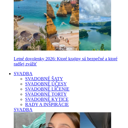
Letné dovolenky 2026: Ktoré krajiny sú bezpečné a ktoré
radšej zvážiť
SVADBA
SVADOBNÉ ŠATY
SVADOBNÉ ÚČESY
SVADOBNÉ LÍČENIE
SVADOBNÉ TORTY
SVADOBNÉ KYTICE
RADY A INŠPIRÁCIE
SVADBA