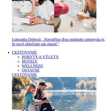
Ľubomíra Dóšová: „Najväčšou lžou módneho priemyslu je,
že nové oblečenie nás zmení.“
CESTOVANIE
POBYTY A VÝLETY
HOTELY
WELLNESS
OSTATNÉ
CESTOVANIE