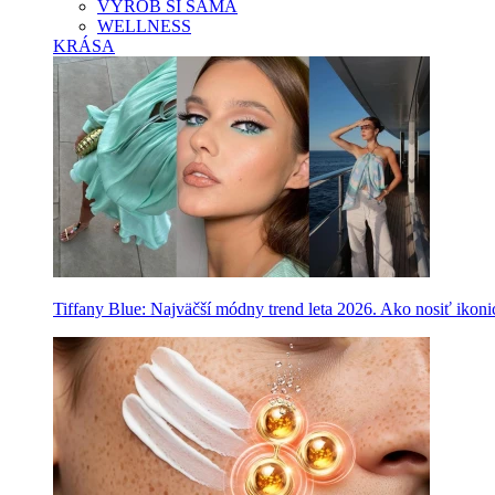
VYROB SI SAMA
WELLNESS
KRÁSA
Tiffany Blue: Najväčší módny trend leta 2026. Ako nosiť ikon