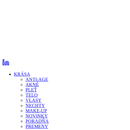
KRÁSA
ANTI-AGE
AKNÉ
PLEŤ
TELO
VLASY
NECHTY
MAKE-UP
NOVINKY
PORADŇA
PREMENY