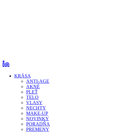
KRÁSA
ANTI-AGE
AKNÉ
PLEŤ
TELO
VLASY
NECHTY
MAKE-UP
NOVINKY
PORADŇA
PREMENY