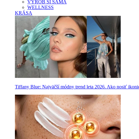
VYROB SI SAMA
WELLNESS
KRÁSA
Tiffany Blue: Najväčší módny trend leta 2026. Ako nosiť ikon