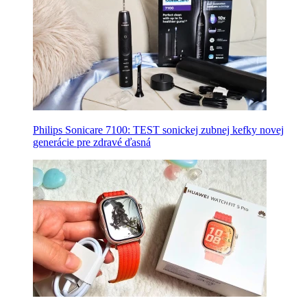
Philips Sonicare 7100: TEST sonickej zubnej kefky novej
generácie pre zdravé ďasná