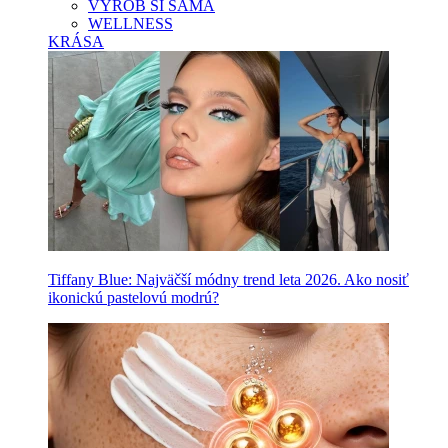
VYROB SI SAMA
WELLNESS
KRÁSA
Tiffany Blue: Najväčší módny trend leta 2026. Ako nosiť
ikonickú pastelovú modrú?