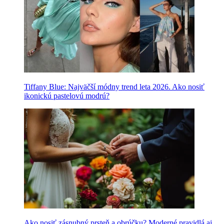
Tiffany Blue: Najväčší módny trend leta 2026. Ako nosiť
ikonickú pastelovú modrú?
Ako nosiť zásnubný prsteň a obrúčku? Moderné pravidlá aj