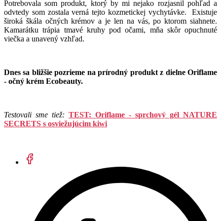
Potrebovala som produkt, ktorý by mi nejako rozjasnil pohľad a
odvtedy som zostala verná tejto kozmetickej vychytávke. Existuje
široká škála očných krémov a je len na vás, po ktorom siahnete.
Kamarátku trápia tmavé kruhy pod očami, mňa skôr opuchnuté
viečka a unavený vzhľad.
Dnes sa bližšie pozrieme na prírodný produkt z dielne Oriflame
- očný krém Ecobeauty.
Testovali sme tiež:
TEST: Oriflame - sprchový gél NATURE
SECRETS s osviežujúcim kiwi