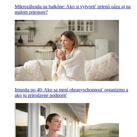
Mikrozáhrada na balkóne: Ako si vytvoriť zelenú oázu aj na
malom priestore?
Imunita po 40: Ako sa mení obranyschopnosť organizmu a
ako ju prirodzene podporiť