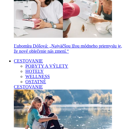
Ľubomíra Dóšová: „Najväčšou lžou módneho priemyslu je,
že nové oblečenie nás zmení.“
CESTOVANIE
POBYTY A VÝLETY
HOTELY
WELLNESS
OSTATNÉ
CESTOVANIE