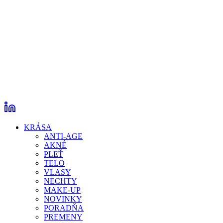
KRÁSA
ANTI-AGE
AKNÉ
PLEŤ
TELO
VLASY
NECHTY
MAKE-UP
NOVINKY
PORADŇA
PREMENY