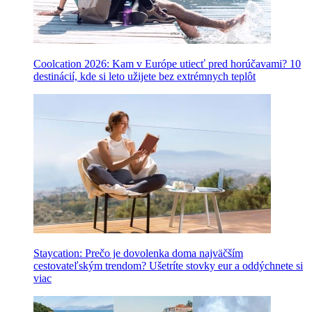
Coolcation 2026: Kam v Európe utiecť pred horúčavami? 10
destinácií, kde si leto užijete bez extrémnych teplôt
Staycation: Prečo je dovolenka doma najväčším
cestovateľským trendom? Ušetríte stovky eur a oddýchnete si
viac