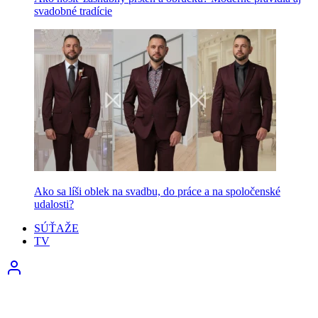
svadobné tradície
Ako sa líši oblek na svadbu, do práce a na spoločenské
udalosti?
SÚŤAŽE
TV