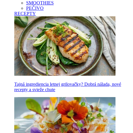
SMOOTHIES
PEČIVO
RECEPTY
Tajná ingrediencia letnej grilovačky? Dobrá nálada, nové
recepty a svieže chute