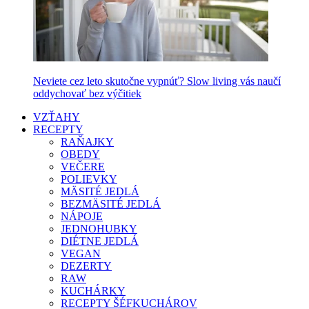
Neviete cez leto skutočne vypnúť? Slow living vás naučí
oddychovať bez výčitiek
VZŤAHY
RECEPTY
RAŇAJKY
OBEDY
VEČERE
POLIEVKY
MÄSITÉ JEDLÁ
BEZMÄSITÉ JEDLÁ
NÁPOJE
JEDNOHUBKY
DIÉTNE JEDLÁ
VEGAN
DEZERTY
RAW
KUCHÁRKY
RECEPTY ŠÉFKUCHÁROV