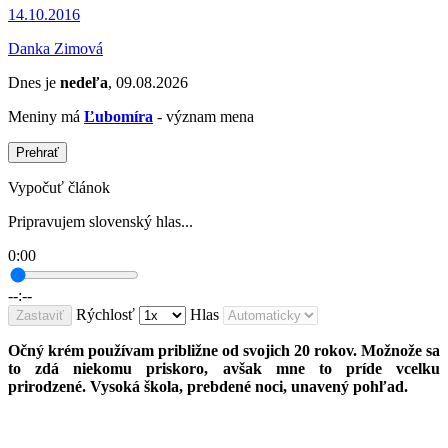
14.10.2016
Danka Zimová
Dnes je
nedeľa
, 09.08.2026
Meniny má
Ľubomíra
- význam mena
Prehrať
Vypočuť článok
Pripravujem slovenský hlas...
0:00
--:--
Rýchlosť
Hlas
Zastaviť
Očný krém používam približne od svojich 20 rokov. Možnože sa
to zdá niekomu priskoro, avšak mne to príde vcelku
prirodzené. Vysoká škola, prebdené noci, unavený pohľad.