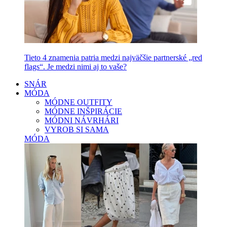
Tieto 4 znamenia patria medzi najväčšie partnerské „red
flags“. Je medzi nimi aj to vaše?
SNÁR
MÓDA
MÓDNE OUTFITY
MÓDNE INŠPIRÁCIE
MÓDNI NÁVRHÁRI
VYROB SI SAMA
MÓDA