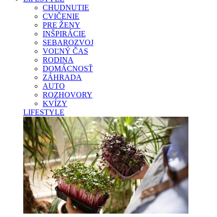
CHUDNUTIE
CVIČENIE
PRE ŽENY
INŠPIRÁCIE
SEBAROZVOJ
VOĽNÝ ČAS
RODINA
DOMÁCNOSŤ
ZÁHRADA
AUTO
ROZHOVORY
KVÍZY
LIFESTYLE