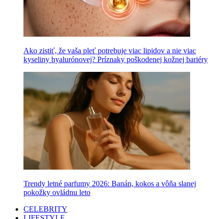
Ako zistiť, že vaša pleť potrebuje viac lipidov a nie viac
kyseliny hyalurónovej? Príznaky poškodenej kožnej bariéry
Trendy letné parfumy 2026: Banán, kokos a vôňa slanej
pokožky ovládnu leto
CELEBRITY
LIFESTYLE