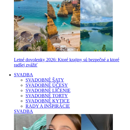
Letné dovolenky 2026: Ktoré krajiny sú bezpečné a ktoré
radšej zvážiť
SVADBA
SVADOBNÉ ŠATY
SVADOBNÉ ÚČESY
SVADOBNÉ LÍČENIE
SVADOBNÉ TORTY
SVADOBNÉ KYTICE
RADY A INŠPIRÁCIE
SVADBA