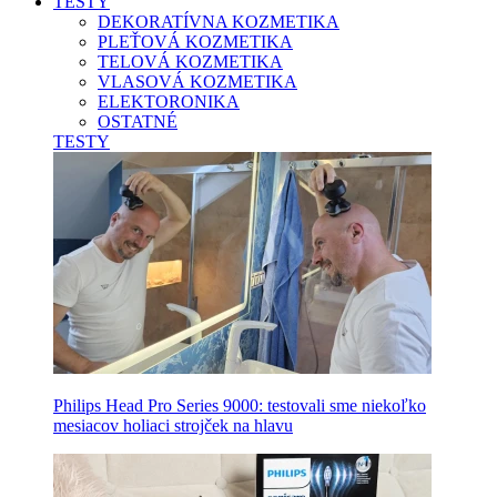
TESTY
DEKORATÍVNA KOZMETIKA
PLEŤOVÁ KOZMETIKA
TELOVÁ KOZMETIKA
VLASOVÁ KOZMETIKA
ELEKTORONIKA
OSTATNÉ
TESTY
Philips Head Pro Series 9000: testovali sme niekoľko
mesiacov holiaci strojček na hlavu