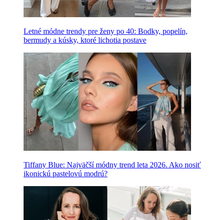
Letné módne trendy pre ženy po 40: Bodky, popelín,
bermudy a kúsky, ktoré lichotia postave
Tiffany Blue: Najväčší módny trend leta 2026. Ako nosiť
ikonickú pastelovú modrú?