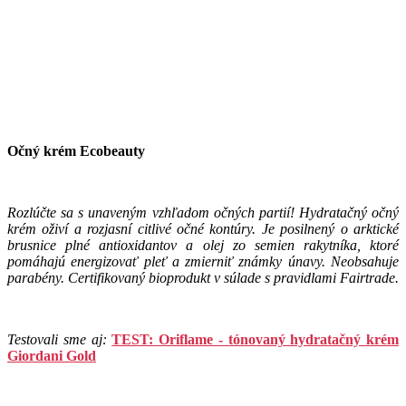
Očný krém Ecobeauty
Rozlúčte sa s unaveným vzhľadom očných partií! Hydratačný očný
krém oživí a rozjasní citlivé očné kontúry. Je posilnený o arktické
brusnice plné antioxidantov a olej zo semien rakytníka, ktoré
pomáhajú energizovať pleť a zmierniť známky únavy. Neobsahuje
parabény. Certifikovaný bioprodukt v súlade s pravidlami Fairtrade.
Testovali sme aj:
TEST: Oriflame - tónovaný hydratačný krém
Giordani Gold