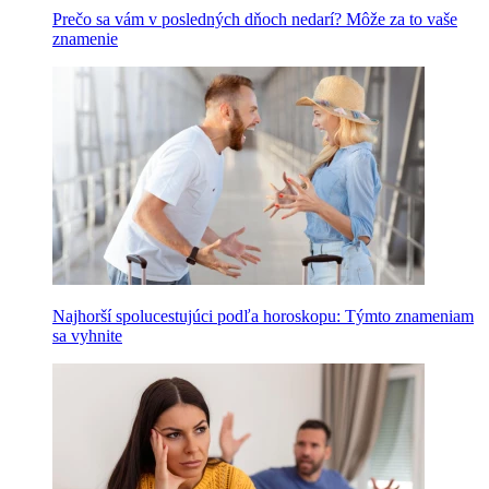
Prečo sa vám v posledných dňoch nedarí? Môže za to vaše
znamenie
Najhorší spolucestujúci podľa horoskopu: Týmto znameniam
sa vyhnite