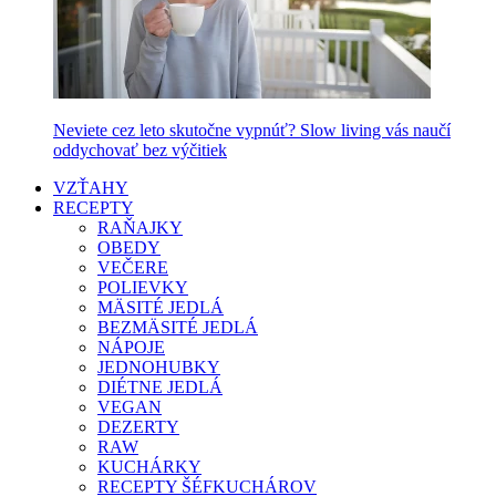
Neviete cez leto skutočne vypnúť? Slow living vás naučí
oddychovať bez výčitiek
VZŤAHY
RECEPTY
RAŇAJKY
OBEDY
VEČERE
POLIEVKY
MÄSITÉ JEDLÁ
BEZMÄSITÉ JEDLÁ
NÁPOJE
JEDNOHUBKY
DIÉTNE JEDLÁ
VEGAN
DEZERTY
RAW
KUCHÁRKY
RECEPTY ŠÉFKUCHÁROV