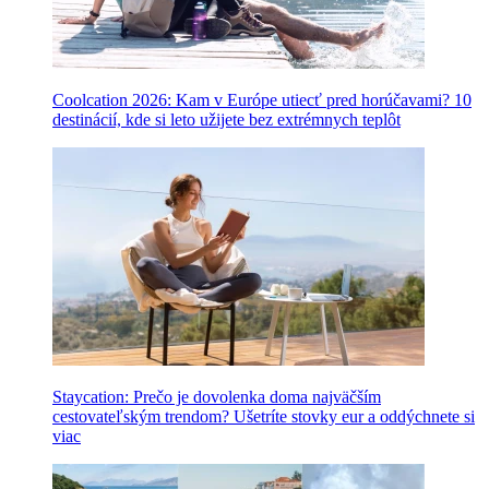
Coolcation 2026: Kam v Európe utiecť pred horúčavami? 10
destinácií, kde si leto užijete bez extrémnych teplôt
Staycation: Prečo je dovolenka doma najväčším
cestovateľským trendom? Ušetríte stovky eur a oddýchnete si
viac