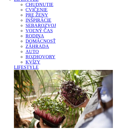
CHUDNUTIE
CVIČENIE
PRE ŽENY
INŠPIRÁCIE
SEBAROZVOJ
VOĽNÝ ČAS
RODINA
DOMÁCNOSŤ
ZÁHRADA
AUTO
ROZHOVORY
KVÍZY
LIFESTYLE