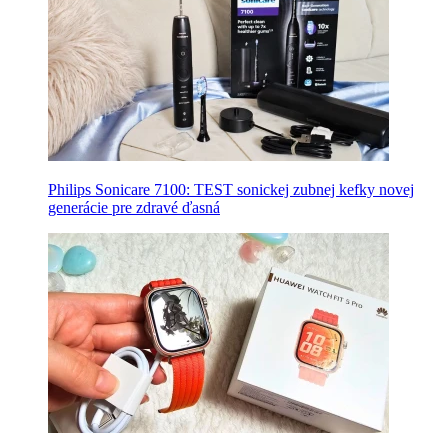
Philips Sonicare 7100: TEST sonickej zubnej kefky novej
generácie pre zdravé ďasná