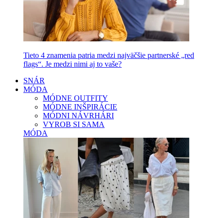
Tieto 4 znamenia patria medzi najväčšie partnerské „red
flags“. Je medzi nimi aj to vaše?
SNÁR
MÓDA
MÓDNE OUTFITY
MÓDNE INŠPIRÁCIE
MÓDNI NÁVRHÁRI
VYROB SI SAMA
MÓDA