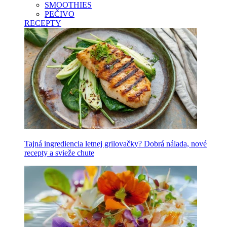
SMOOTHIES
PEČIVO
RECEPTY
Tajná ingrediencia letnej grilovačky? Dobrá nálada, nové
recepty a svieže chute