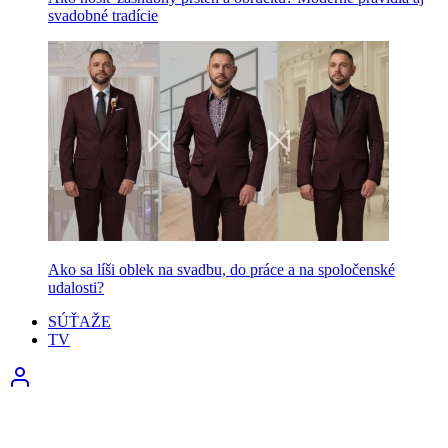
svadobné tradície
Ako sa líši oblek na svadbu, do práce a na spoločenské
udalosti?
SÚŤAŽE
TV