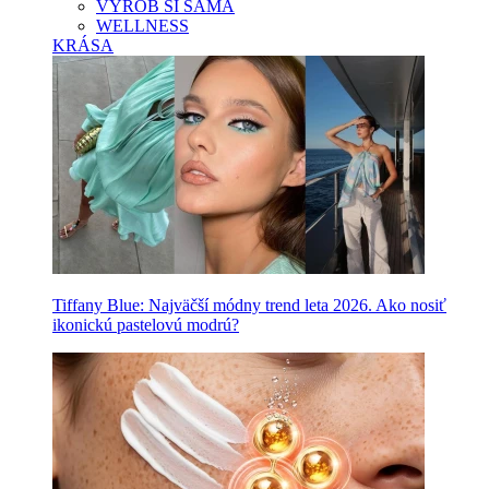
VYROB SI SAMA
WELLNESS
KRÁSA
Tiffany Blue: Najväčší módny trend leta 2026. Ako nosiť
ikonickú pastelovú modrú?