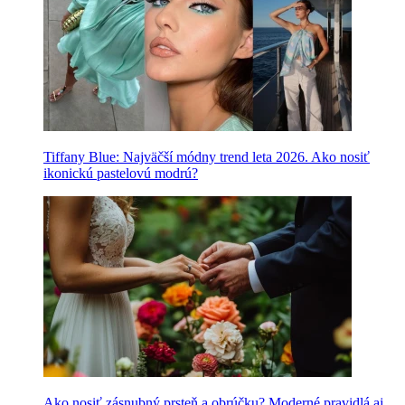
Tiffany Blue: Najväčší módny trend leta 2026. Ako nosiť
ikonickú pastelovú modrú?
Ako nosiť zásnubný prsteň a obrúčku? Moderné pravidlá aj