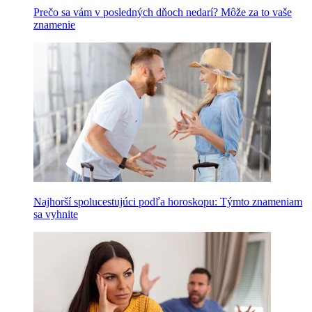
Prečo sa vám v posledných dňoch nedarí? Môže za to vaše
znamenie
Najhorší spolucestujúci podľa horoskopu: Týmto znameniam
sa vyhnite