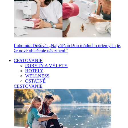
Ľubomíra Dóšová: „Najväčšou lžou módneho priemyslu je,
že nové oblečenie nás zmení.“
CESTOVANIE
POBYTY A VÝLETY
HOTELY
WELLNESS
OSTATNÉ
CESTOVANIE