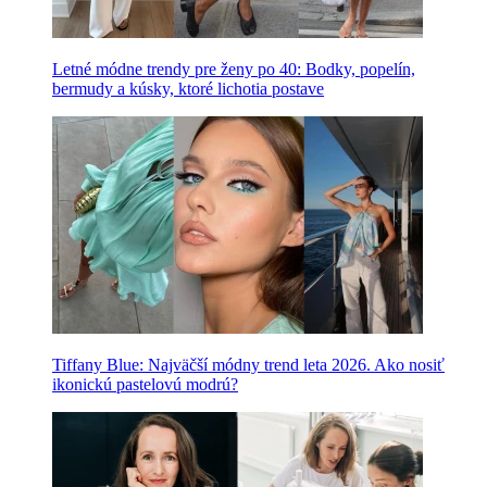
Letné módne trendy pre ženy po 40: Bodky, popelín,
bermudy a kúsky, ktoré lichotia postave
Tiffany Blue: Najväčší módny trend leta 2026. Ako nosiť
ikonickú pastelovú modrú?