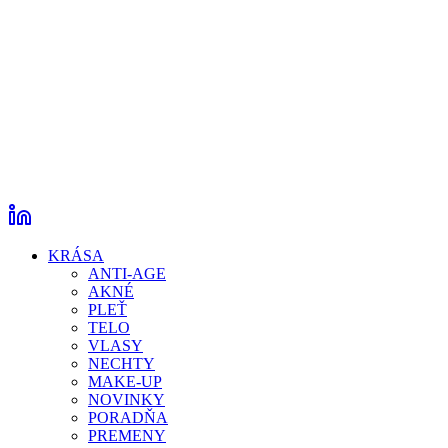
KRÁSA
ANTI-AGE
AKNÉ
PLEŤ
TELO
VLASY
NECHTY
MAKE-UP
NOVINKY
PORADŇA
PREMENY