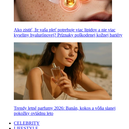
Ako zistiť, že vaša pleť potrebuje viac lipidov a nie viac
kyseliny hyalurónovej? Príznaky poškodenej kožnej bariéry
Trendy letné parfumy 2026: Banán, kokos a vôňa slanej
pokožky ovládnu leto
CELEBRITY
LIFESTYLE