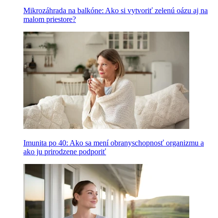
Mikrozáhrada na balkóne: Ako si vytvoriť zelenú oázu aj na
malom priestore?
Imunita po 40: Ako sa mení obranyschopnosť organizmu a
ako ju prirodzene podporiť