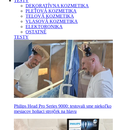
TESTY
DEKORATÍVNA KOZMETIKA
PLEŤOVÁ KOZMETIKA
TELOVÁ KOZMETIKA
VLASOVÁ KOZMETIKA
ELEKTORONIKA
OSTATNÉ
TESTY
Philips Head Pro Series 9000: testovali sme niekoľko
mesiacov holiaci strojček na hlavu