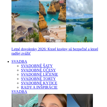
Letné dovolenky 2026: Ktoré krajiny sú bezpečné a ktoré
radšej zvážiť
SVADBA
SVADOBNÉ ŠATY
SVADOBNÉ ÚČESY
SVADOBNÉ LÍČENIE
SVADOBNÉ TORTY
SVADOBNÉ KYTICE
RADY A INŠPIRÁCIE
SVADBA