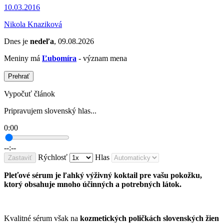
10.03.2016
Nikola Knaziková
Dnes je
nedeľa
, 09.08.2026
Meniny má
Ľubomíra
- význam mena
Prehrať
Vypočuť článok
Pripravujem slovenský hlas...
0:00
--:--
Rýchlosť
Hlas
Zastaviť
Pleťové sérum je ľahký výživný koktail pre vašu pokožku,
ktorý obsahuje mnoho účinných a potrebných látok.
Kvalitné sérum však na
kozmetických poličkách slovenských žien