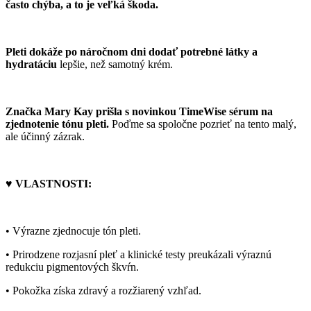
často chýba, a to je veľká škoda.
Pleti
dokáže po náročnom dni dodať potrebné látky
a
hydratáciu
lepšie, než samotný krém.
Značka Mary Kay prišla s novinkou TimeWise sérum na
zjednotenie tónu pleti.
Poďme sa spoločne pozrieť na tento malý,
ale účinný zázrak.
♥ VLASTNOSTI:
• Výrazne zjednocuje tón pleti.
• Prirodzene rozjasní pleť a klinické testy preukázali výraznú
redukciu pigmentových škvŕn.
• Pokožka získa zdravý a rozžiarený vzhľad.