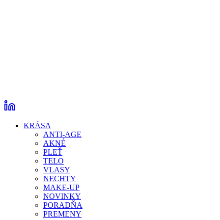
KRÁSA
ANTI-AGE
AKNÉ
PLEŤ
TELO
VLASY
NECHTY
MAKE-UP
NOVINKY
PORADŇA
PREMENY