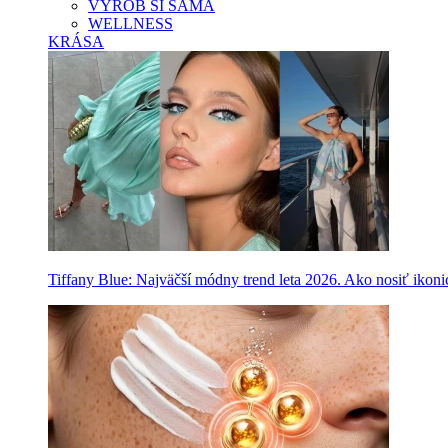
VYROB SI SAMA
WELLNESS
KRÁSA
Tiffany Blue: Najväčší módny trend leta 2026. Ako nosiť ikon