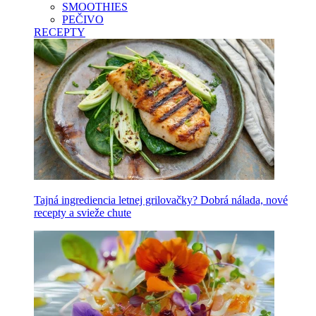
SMOOTHIES
PEČIVO
RECEPTY
Tajná ingrediencia letnej grilovačky? Dobrá nálada, nové
recepty a svieže chute