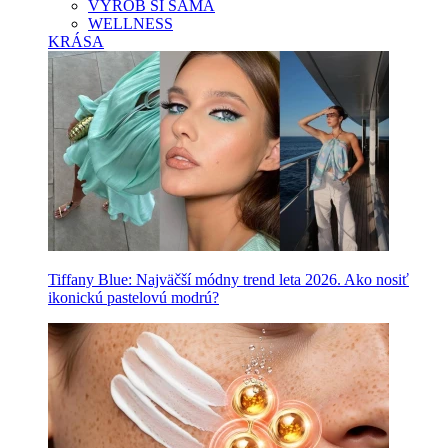
VYROB SI SAMA
WELLNESS
KRÁSA
Tiffany Blue: Najväčší módny trend leta 2026. Ako nosiť
ikonickú pastelovú modrú?