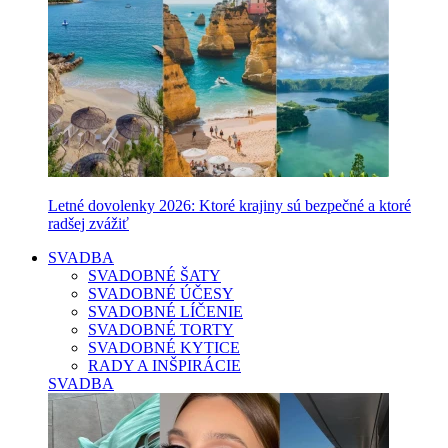
Letné dovolenky 2026: Ktoré krajiny sú bezpečné a ktoré
radšej zvážiť
SVADBA
SVADOBNÉ ŠATY
SVADOBNÉ ÚČESY
SVADOBNÉ LÍČENIE
SVADOBNÉ TORTY
SVADOBNÉ KYTICE
RADY A INŠPIRÁCIE
SVADBA