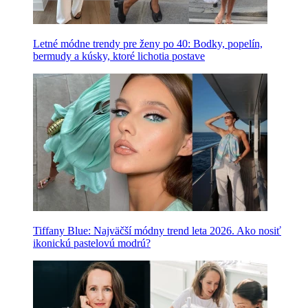
Letné módne trendy pre ženy po 40: Bodky, popelín,
bermudy a kúsky, ktoré lichotia postave
Tiffany Blue: Najväčší módny trend leta 2026. Ako nosiť
ikonickú pastelovú modrú?