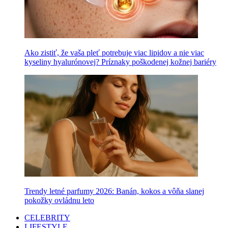
Ako zistiť, že vaša pleť potrebuje viac lipidov a nie viac
kyseliny hyalurónovej? Príznaky poškodenej kožnej bariéry
Trendy letné parfumy 2026: Banán, kokos a vôňa slanej
pokožky ovládnu leto
CELEBRITY
LIFESTYLE