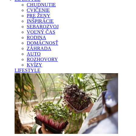
CHUDNUTIE
CVIČENIE
PRE ŽENY
INŠPIRÁCIE
SEBAROZVOJ
VOĽNÝ ČAS
RODINA
DOMÁCNOSŤ
ZÁHRADA
AUTO
ROZHOVORY
KVÍZY
LIFESTYLE