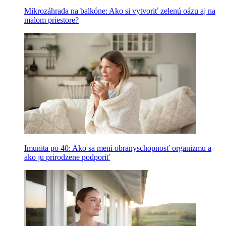
Mikrozáhrada na balkóne: Ako si vytvoriť zelenú oázu aj na
malom priestore?
Imunita po 40: Ako sa mení obranyschopnosť organizmu a
ako ju prirodzene podporiť