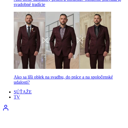
svadobné tradície
Ako sa líši oblek na svadbu, do práce a na spoločenské
udalosti?
SÚŤAŽE
TV