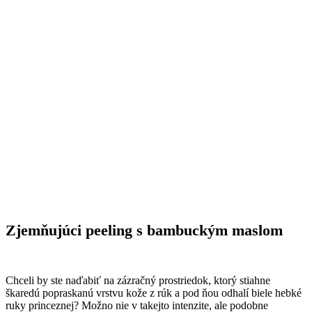
Zjemňujúci peeling s bambuckým maslom
Chceli by ste naďabiť na zázračný prostriedok, ktorý stiahne
škaredú popraskanú vrstvu kože z rúk a pod ňou odhalí biele hebké
ruky princeznej? Možno nie v takejto intenzite, ale podobne