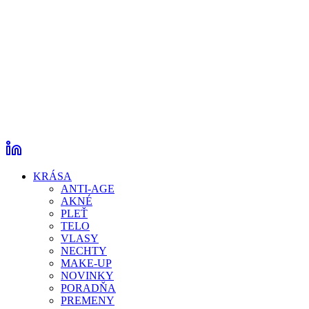
KRÁSA
ANTI-AGE
AKNÉ
PLEŤ
TELO
VLASY
NECHTY
MAKE-UP
NOVINKY
PORADŇA
PREMENY