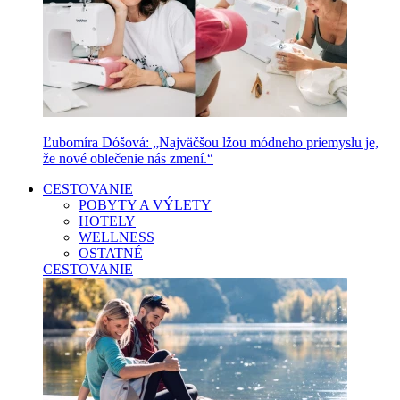
Ľubomíra Dóšová: „Najväčšou lžou módneho priemyslu je,
že nové oblečenie nás zmení.“
CESTOVANIE
POBYTY A VÝLETY
HOTELY
WELLNESS
OSTATNÉ
CESTOVANIE