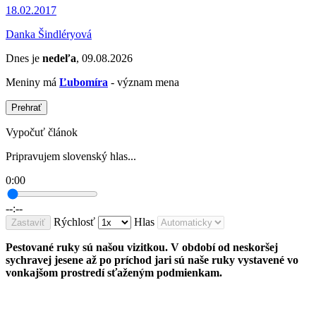
18.02.2017
Danka Šindléryová
Dnes je
nedeľa
, 09.08.2026
Meniny má
Ľubomíra
- význam mena
Prehrať
Vypočuť článok
Pripravujem slovenský hlas...
0:00
--:--
Rýchlosť
Hlas
Zastaviť
Pestované ruky sú našou vizitkou. V období od neskoršej
sychravej jesene až po príchod jari sú naše ruky vystavené vo
vonkajšom prostredí sťaženým podmienkam.