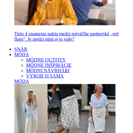
Tieto 4 znamenia patria medzi najväčšie partnerské „red
flags“. Je medzi nimi aj to vaše?
SNÁR
MÓDA
MÓDNE OUTFITY
MÓDNE INŠPIRÁCIE
MÓDNI NÁVRHÁRI
VYROB SI SAMA
MÓDA