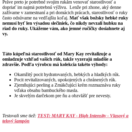
Práve preto je potrebné svojim rukám venovať starostlivosť a
dopriať im najmä potrebnú výživu. Lenže pri zhone, aký denne
zažívame v zamestnaní a pri domácich prácach, starostlivosť o ruky
často odsúvame na vedľajšiu koľaj.
Mať však božsky hebké ruky
nemusí byť len výsadou slečiniek, čo nikdy nevzali hubku na
riad do ruky. Ukážeme vám, ako jemné ručičky dosiahnete aj
vy.
Táto kúpeľná starostlivosť od Mary Kay revitalizuje a
omladzuje vzhľad vašich rúk, takže vyzerajú mladšie a
zdravšie. Podľa výrobcu má kolekcia takéto výhody:
Okamžitý pocit hydratovaných, hebkých a hladkých rúk.
Pocit revitalizovaných, upokojených a chránených rúk.
Zjemňujúci peeling a Zmäkčujúci krém rozmaznáva ruky
vďaka obsahu bambuckého masla.
Je skvelým darčekom pre ňu a obzvlášť pre nevesty.
Testovali sme tiež:
TEST: MARY KAY - High Intensity - Vlasový a
telový šampón