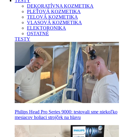
TESTY
DEKORATÍVNA KOZMETIKA
PLEŤOVÁ KOZMETIKA
TELOVÁ KOZMETIKA
VLASOVÁ KOZMETIKA
ELEKTORONIKA
OSTATNÉ
TESTY
Philips Head Pro Series 9000: testovali sme niekoľko
mesiacov holiaci strojček na hlavu