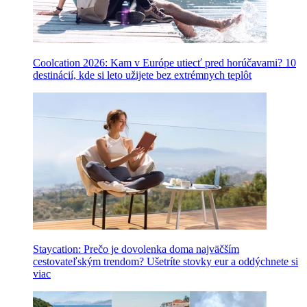
Coolcation 2026: Kam v Európe utiecť pred horúčavami? 10
destinácií, kde si leto užijete bez extrémnych teplôt
Staycation: Prečo je dovolenka doma najväčším
cestovateľským trendom? Ušetríte stovky eur a oddýchnete si
viac