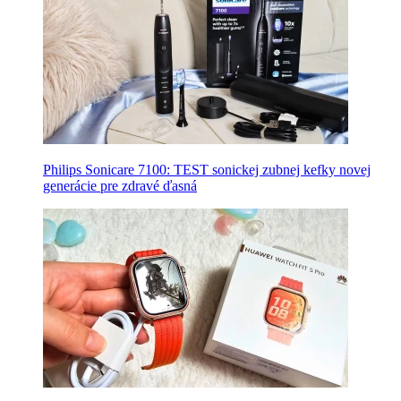
Philips Sonicare 7100: TEST sonickej zubnej kefky novej
generácie pre zdravé ďasná