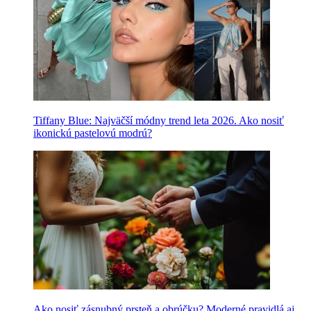
Tiffany Blue: Najväčší módny trend leta 2026. Ako nosiť
ikonickú pastelovú modrú?
Ako nosiť zásnubný prsteň a obrúčku? Moderné pravidlá aj