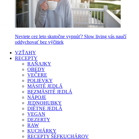
Neviete cez leto skutočne vypnúť? Slow living vás naučí
oddychovať bez výčitiek
VZŤAHY
RECEPTY
RAŇAJKY
OBEDY
VEČERE
POLIEVKY
MÄSITÉ JEDLÁ
BEZMÄSITÉ JEDLÁ
NÁPOJE
JEDNOHUBKY
DIÉTNE JEDLÁ
VEGAN
DEZERTY
RAW
KUCHÁRKY
RECEPTY ŠÉFKUCHÁROV