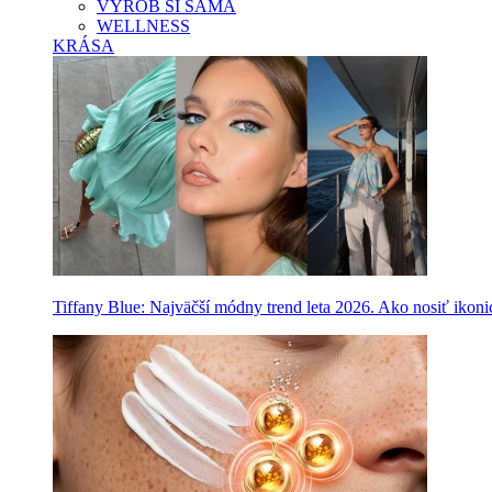
VYROB SI SAMA
WELLNESS
KRÁSA
Tiffany Blue: Najväčší módny trend leta 2026. Ako nosiť ikon