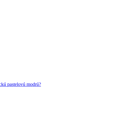
ickú pastelovú modrú?