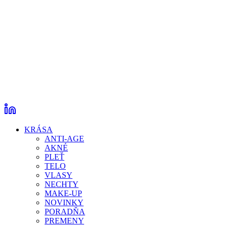
KRÁSA
ANTI-AGE
AKNÉ
PLEŤ
TELO
VLASY
NECHTY
MAKE-UP
NOVINKY
PORADŇA
PREMENY