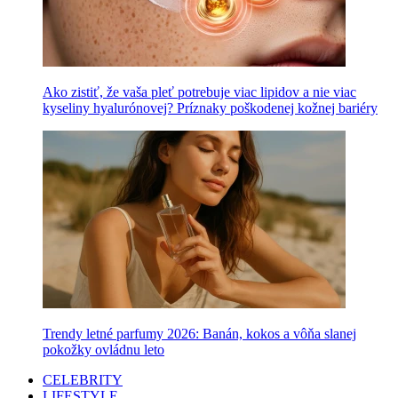
Ako zistiť, že vaša pleť potrebuje viac lipidov a nie viac
kyseliny hyalurónovej? Príznaky poškodenej kožnej bariéry
Trendy letné parfumy 2026: Banán, kokos a vôňa slanej
pokožky ovládnu leto
CELEBRITY
LIFESTYLE