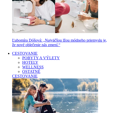
Ľubomíra Dóšová: „Najväčšou lžou módneho priemyslu je,
že nové oblečenie nás zmení.“
CESTOVANIE
POBYTY A VÝLETY
HOTELY
WELLNESS
OSTATNÉ
CESTOVANIE