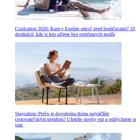
Coolcation 2026: Kam v Európe utiecť pred horúčavami? 10
destinácií, kde si leto užijete bez extrémnych teplôt
Staycation: Prečo je dovolenka doma najväčším
cestovateľským trendom? Ušetríte stovky eur a oddýchnete si
viac