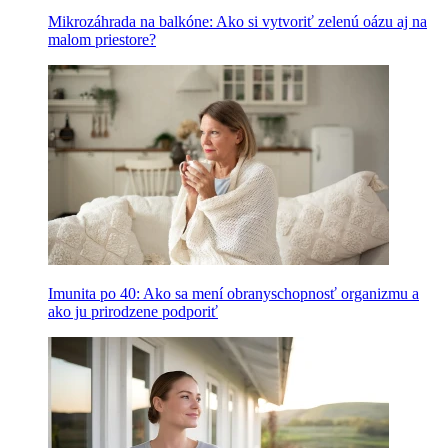
Mikrozáhrada na balkóne: Ako si vytvoriť zelenú oázu aj na
malom priestore?
Imunita po 40: Ako sa mení obranyschopnosť organizmu a
ako ju prirodzene podporiť