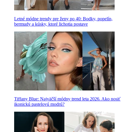
Letné módne trendy pre ženy po 40: Bodky, popelín,
bermudy a kúsky, ktoré lichotia postave
Tiffany Blue: Najväčší módny trend leta 2026. Ako nosiť
ikonickú pastelovú modrú?