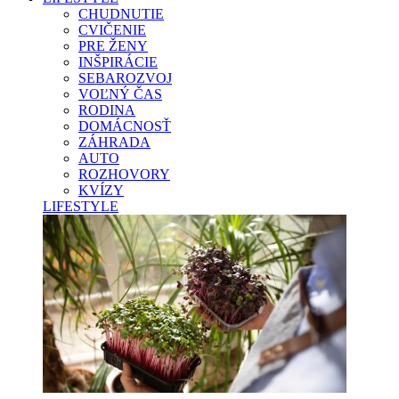
CHUDNUTIE
CVIČENIE
PRE ŽENY
INŠPIRÁCIE
SEBAROZVOJ
VOĽNÝ ČAS
RODINA
DOMÁCNOSŤ
ZÁHRADA
AUTO
ROZHOVORY
KVÍZY
LIFESTYLE