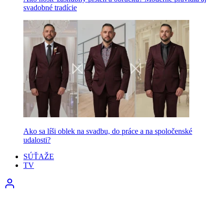
svadobné tradície
Ako sa líši oblek na svadbu, do práce a na spoločenské
udalosti?
SÚŤAŽE
TV