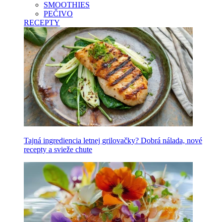
SMOOTHIES
PEČIVO
RECEPTY
Tajná ingrediencia letnej grilovačky? Dobrá nálada, nové
recepty a svieže chute