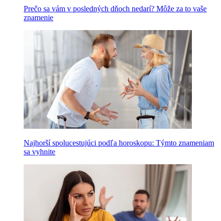
Prečo sa vám v posledných dňoch nedarí? Môže za to vaše
znamenie
Najhorší spolucestujúci podľa horoskopu: Týmto znameniam
sa vyhnite