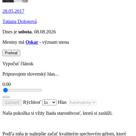
28.05.2017
Tatiana Dologová
Dnes je
sobota
, 08.08.2026
Meniny má
Oskar
- význam mena
Prehrať
Vypočuť článok
Pripravujem slovenský hlas...
0:00
--:--
Rýchlosť
Hlas
Zastaviť
Naša pokožka si vždy žiada starostlivosť, ktorú si zaslúži.
Podľa mňa je najlepšie začať kvalitným sprchovým gélom, ktorý