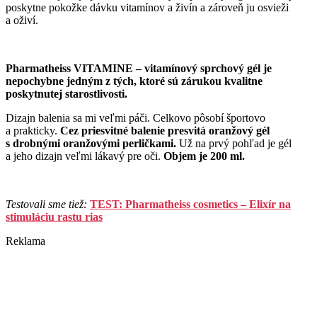
poskytne pokožke dávku vitamínov a živín a zároveň ju osvieži
a oživí.
Pharmatheiss VITAMINE – vitamínový sprchový gél je
nepochybne jedným z tých, ktoré sú zárukou kvalitne
poskytnutej starostlivosti.
Dizajn balenia sa mi veľmi páči. Celkovo pôsobí športovo
a prakticky.
Cez priesvitné balenie presvitá oranžový gél
s drobnými oranžovými perličkami.
Už na prvý pohľad je gél
a jeho dizajn veľmi lákavý pre oči.
Objem je 200 ml.
Testovali sme tiež:
TEST: Pharmatheiss cosmetics – Elixír na
stimuláciu rastu rias
Reklama