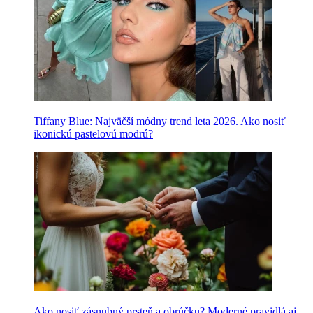
Tiffany Blue: Najväčší módny trend leta 2026. Ako nosiť
ikonickú pastelovú modrú?
Ako nosiť zásnubný prsteň a obrúčku? Moderné pravidlá aj