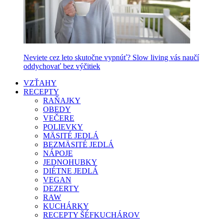
Neviete cez leto skutočne vypnúť? Slow living vás naučí
oddychovať bez výčitiek
VZŤAHY
RECEPTY
RAŇAJKY
OBEDY
VEČERE
POLIEVKY
MÄSITÉ JEDLÁ
BEZMÄSITÉ JEDLÁ
NÁPOJE
JEDNOHUBKY
DIÉTNE JEDLÁ
VEGAN
DEZERTY
RAW
KUCHÁRKY
RECEPTY ŠÉFKUCHÁROV