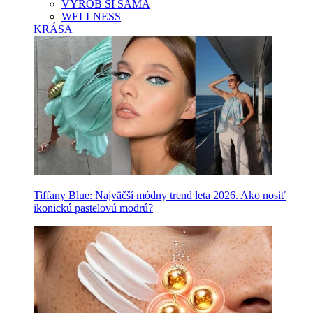
VYROB SI SAMA
WELLNESS
KRÁSA
Tiffany Blue: Najväčší módny trend leta 2026. Ako nosiť
ikonickú pastelovú modrú?