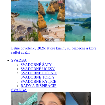
Letné dovolenky 2026: Ktoré krajiny sú bezpečné a ktoré
radšej zvážiť
SVADBA
SVADOBNÉ ŠATY
SVADOBNÉ ÚČESY
SVADOBNÉ LÍČENIE
SVADOBNÉ TORTY
SVADOBNÉ KYTICE
RADY A INŠPIRÁCIE
SVADBA