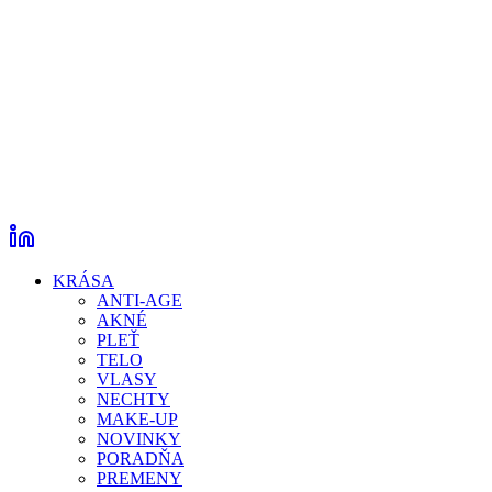
KRÁSA
ANTI-AGE
AKNÉ
PLEŤ
TELO
VLASY
NECHTY
MAKE-UP
NOVINKY
PORADŇA
PREMENY