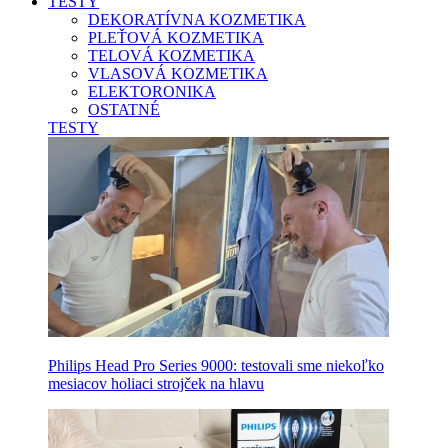
TESTY
DEKORATÍVNA KOZMETIKA
PLEŤOVÁ KOZMETIKA
TELOVÁ KOZMETIKA
VLASOVÁ KOZMETIKA
ELEKTORONIKA
OSTATNÉ
TESTY
Philips Head Pro Series 9000: testovali sme niekoľko
mesiacov holiaci strojček na hlavu