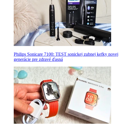
Philips Sonicare 7100: TEST sonickej zubnej kefky novej
generácie pre zdravé ďasná