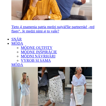
Tieto 4 znamenia patria medzi najväčšie partnerské „red
flags“. Je medzi nimi aj to vaše?
SNÁR
MÓDA
MÓDNE OUTFITY
MÓDNE INŠPIRÁCIE
MÓDNI NÁVRHÁRI
VYROB SI SAMA
MÓDA